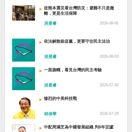
低調，僅僅只有一段話，往常喜歡用的「鑄牢」
反制的惡法。 提醒各國「紅色恐怖正在世界蔓
萬六千多平方公里的美麗島嶼群落，中央山脈南
不見了，改為「加快、加強」。從奇技淫巧改為
延」 賴清德表示，面對中國威權主義不斷擴張，
從熊本震災看台灣防災：避難不只是撤
北相連，四面海域環抱，是島嶼國度不是大陸國
離，更是生活保障
「適應不同群體消費需求擴大優質供給」。顯然
紅色恐怖正在世界各地蔓延，今年論壇主題聚焦
家。 一九四五年八一五，台灣人在祖國的迷惘與
七月中國官方的經濟數字，製造業採購經理人指
討論全球的民主韌性、灰帶侵擾的因應聯防，以
迷障中做了錯誤的選擇，不只造成台灣集體命運
洪昱睿
2026-08-05
數PMI，由六月的五十．三％大幅滑落至四十九．
及非紅供應鏈的重塑，更加反映出台灣在國際社
的坎坷挫折，也影響中國的國家分裂。民主化後
二％，不僅低於預估的五十．一％，更一舉跌破
會中的角色定位，以及期許台灣能承擔的國際責
的台灣，要走向新歷史，珍惜台灣自己的條件，
五十％榮枯線，加上非製造業和綜合PMI產出指數
任。 賴清德表示，當今台灣的民主成就受到國際
依法解散統促黨，更要守住民主法治
好好建構我們尚未正常化的國家。台灣是小而
三大核心指標同步跌穿榮枯線，習近平的梭哈
的肯定，面對中國「民促法」的威脅，台灣不會
美、豐裕而堅強，在太平洋西南海域，一個閃亮
（孤注一擲）失敗，在會議文件上不得不兩處承
接受統戰滲透和紅色恐怖、不會坐視中國將壓迫
的國家。 中國啊！請獨立於台灣之外吧！如果在
洪昱睿
2026-08-03
認「困難」。 一處是「有效應對各種外部衝擊和
黑手伸進台灣，或任何自由國家與地區。 賴清德
意收拾「中華民國」這個你們立鑄為繼承之國碑
內部困難」，後面提及「要高度重視經濟運行中
強調，台灣會以行動積極響應，落實「集體防
銘的國號，台灣也會尊重歷史，對殘餘中國做歷
一面旗幟，看見台灣的民主考驗
的困難挑戰」。其後各段落所說的例如公平競
禦、責任分擔」，並將持續提升國防力量、強化
史的了結，寫下句點。生活在台灣的人們應共同
爭、就業、三農、天災等都是。而「常態化解決
全社會防衛韌性，增進國際合作，凝聚最大的力
起造一個對「中國」不構成侵權的新國家，開啟
企業帳款拖欠問題」，更暴露企業之間拖欠已經
洪昱睿
2026-07-30
量，確保印太區域的和平穩定；台灣也將善用
歷史的新樂章。歷史不會重來，但提供教訓。
是常態化。近三十年前的「三角債」是不是復活
AI、半導體、資通訊等高科技產業優勢，串聯民
（作者是詩人）
了？企業發薪給員工當然也拖欠。 另外有兩處提
主夥伴，一起打造「非紅供應鏈」，來強化經濟
慘烈的中美科技戰
到「兜牢基層『三保』底線」和「抓好『一老一
韌性，讓彼此的國家更安全更繁榮。 最後，賴清
小』服務保障」，社會保險系統也出了問題。 後
德說，台灣是民主自由的燈塔，也是印太和平的
林保華
2026-07-29
段有一句「推動各級領導幹部以更加昂揚向上的
重要基石，即使威權主義威脅及全球新興挑戰不
精氣神，不斷創造高質量發展新業績」。不懂什
斷，台灣有堅定的意志，確保民主燈塔永明，自
中配周滿芝為中國發展組織 判8年定讞
麼是「精氣神」，還以為是假文件，是新時代習
由基石永固。