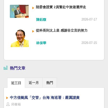
陸委會證實 2員警赴中旅遊遭押走
陳鈺馥
2026-07-17
從科長到太上皇 感謝谷立言的努力
林保華
2026-07-15
熱門文章
近一月
熱門
近三日
中方借颱風「交管」台海 海巡署：嚴厲譴責
邱俊福