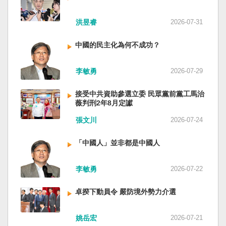
洪昱睿
2026-07-31
中國的民主化為何不成功？
李敏勇
2026-07-29
接受中共資助參選立委 民眾黨前黨工馬治
薇判刑2年8月定讞
張文川
2026-07-24
「中國人」並非都是中國人
李敏勇
2026-07-22
卓揆下動員令 嚴防境外勢力介選
姚岳宏
2026-07-21