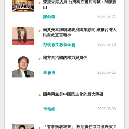
聲援香港店員 台灣獨立書店高喊：閱讀自
由
陳鈺馥
2026-07-21
楊黃美幸獲聘總統府國策顧問 續推台灣人
民自救宣言精神
彭明敏文教基金會
2026-07-18
地方自治體的權力與責任
李敏勇
2026-07-15
國共兩黨是中國民主化的最大障礙
李筱峰
2026-08-03
「有事衝著我來」 政治責任或口號表演？