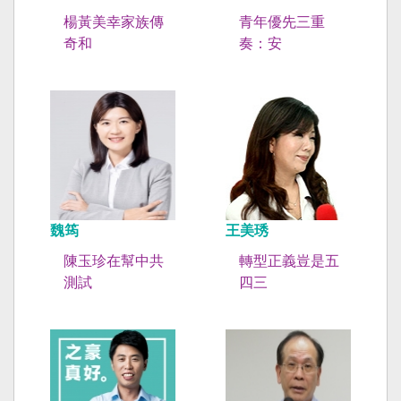
楊黃美幸家族傳
青年優先三重
奇和
奏：安
魏筠
王美琇
陳玉珍在幫中共
轉型正義豈是五
測試
四三