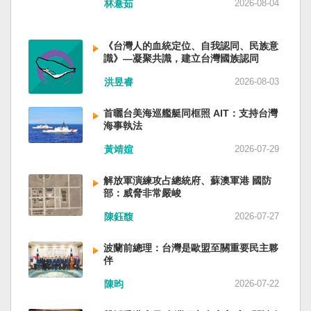
林薏茹
2026-08-04
省委書記易煉紅、前應急管理部部長王祥喜、前
重慶市長胡衡華等。前中聯部部長劉建超、前工
信部部長金壯龍、前中央軍民融合辦常務副主任
《台灣人的血統定位、自我認同、民族意
雷凡培，都是被不正常免職。 最新的河北黨書記
識》—凝聚共識，建立台灣國族認同
倪岳峰「另有任用」，應該是與德國之聲與紐約
洪昱睿
2026-08-03
時報披露張家口對海外人士動態控制平台被登錄
有關。 這些大清洗是反映習近平的穩定還是不
安？ （作者林保華為資深時事評論員）
首曬台美海巡艦艇同框照 AIT：支持台灣
海事執法
黃靖媗
2026-07-29
解放軍演練攻占總統府、蘇澳軍港 國防
部：威脅非常嚴峻
陳鈺馥
2026-07-27
波蘭前總理：台灣是歐盟至關重要民主夥
伴
陳昀
2026-07-22