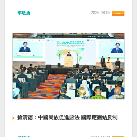
海峽為國際水域，依據「聯合國海洋法公約」等
如果一九四五年八一五台灣獨立了， 二戰後台灣
國際規範，領海範圍外均適用國際法「公海航行
李敏勇
2026-08-05
的歷史就不會有中國國民黨，也不會捲入迄今仍
自由」原則，中國無任何權利對該水域實施「管
糾纏未解的中國困境。中華民國早就完全被中華
制」；海巡署向來尊重符合國際法的航行自由，
人民共和國接續了，中國是中國，台灣是台灣。
對於中方假借「颱風」之名，行假造「管轄權」
兩岸已有正常外交，中國也可致力提升國民福
之實的認知作戰，企圖藉海事管制將台海內水
祉。 如果一九四五年八一五台灣獨立了，就像二
化，予以最嚴厲譴責，並要求中方恪守國際規
戰後許多殖民地選擇獨立，成為杭廷頓第二波民
範，避免破壞區域的和平穩定。 海巡署同時強
主化的歷史。獨立的台灣會像脫離日本殖民的韓
調，將持續運用聯合情監偵手段，全天候掌握我
國，八一五這一天成為獨立紀念日及光復節。不
國周邊海域動態，目前未偵獲中國船舶異常舉
同於有國家歷史的朝鮮，台灣是新興國家，開展
動，亦未接獲航商反映遭到廣播干擾，提醒航經
自己國家的歷史。台灣沒有像朝鮮的左右路線競
該海域之商貨輪，如接獲中方廣播時，無需理會
逐政權，造成內戰形成南韓、北朝分裂國家的歷
中方要求，並請立即通報相關單位，海巡署將會
史。或許會有左右路線政黨，形塑台灣的國家之
採取一切必要手段，確保船舶航行自由與安全。
路。 如果一九四五年八一五台灣獨立了，一九四
九年中華人民共和國革命推翻中華民國，中國國
民黨蔣介石政權只能選擇海南島，國共競鬥的歷
史就會是另一種局面，與台灣無關。台灣沒有中
賴清德：中國民族促進惡法 國際應團結反制
國問題，中國也沒有台灣問題。台灣與中國也不
至於陳兵海峽兩岸，戰爭的陰影籠罩。 如果一九
賴清德總統昨於凱達格蘭論壇致詞表示，中國
四五年八一五台灣獨立了，台灣會成為東亞漢字