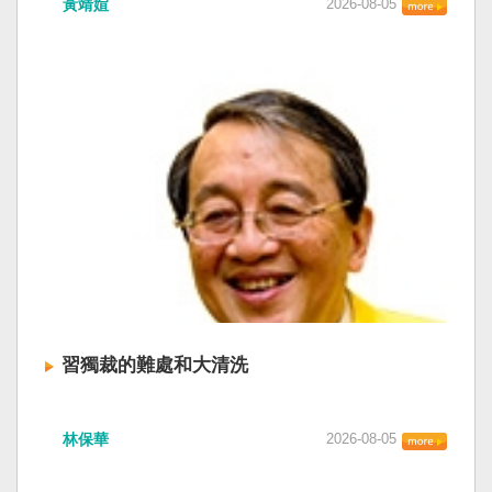
黃靖媗
2026-08-05
「民族團結進步促進法」對各國人民進行政治審
文化圈一個不屬於中國的新興國家。台灣或許像
查，國際社會應團結反制。（記者田裕華攝） 中
新加坡一樣，通行漢字中文華語，也留下日本
國七月一日起實施「民族團結進步促進法」，總
語，一如新加坡留下英文，本土原有的福佬話、
統賴清德昨日於凱達格蘭論壇致詞表示，中國的
客家話、原住民各族語也不會被壓迫。 如果一九
「民促法」不僅侵害台灣主權，更透過跨國鎮
四五年八一五台灣獨立了，台灣早已是聯合國會
壓，對世界各國人民進行政治審查、製造寒蟬效
員國，也不至於迄今仍以國體不明的身分爭取加
應，是國際社會應該團結反制的惡法；台灣不會
入聯合國。當然不會捲入國內戰後兩個中國的鬥
接受統戰滲透和紅色恐怖、不會坐視中國將壓迫
爭。當然也沒有以反共為名、行專政之實的卅八
黑手伸進台灣，或任何自由國家與地區。 不會坐
年戒嚴讓許多政治受難者的母親長期在黑夜哭
視北京黑手伸進台灣 賴清德指出，中國上個月不
泣。 如果一九四五年八一五台灣獨立了，台灣早
顧國際反對，實施「民族團結進步促進法」，
已民主化，不必有長期戒嚴體制的壓迫，也沒有
「對中政策跨國議會聯盟」（IPAC）隨即發表聲
隨中國國民黨從中國流亡到台灣形成的流亡殖民
明，譴責嚴重違反基本人權。他感謝IPAC日本共
群落留下來的遺民問題。漢字文化圈的國家台灣
同主席中谷元、IPAC執行主任裴倫德昨以行動再
會傳承更多日本留下來的風貌，如果吸引中國人
次彰顯這份聲明的立場，很榮幸代表台灣人民接
來台也是中國僑民或台灣新住民、新國民，而不
習獨裁的難處和大清洗
受IPAC的聲明，台灣會給予堅定的支持，共同捍
是什麼外省人。 如果一九四五年八一五台灣獨立
衛全球民主法治。 賴清德強調，中國的「民促
了，台灣早就是一個小而美的民主國家，不必在
中共在七月卅日政治局會議上，決定十月召開五
法」不僅侵害台灣主權、迫害宗教與少數族群，
國民養成過程的教育被教導成一個虛構的大國，
林保華
2026-08-05
中全會。本來以為在七月上海的AI全球大會以
更透過跨國鎮壓手段，對世界各國人民進行政治
也不會有見證二二八事件的美國副領事葛超智
後，習近平會乘勝追擊，豈料會議對AI突然非常
審查、製造寒蟬效應，是一部國際社會應該團結
（G. Kerr）《被出賣的台灣》這本書。台灣是三