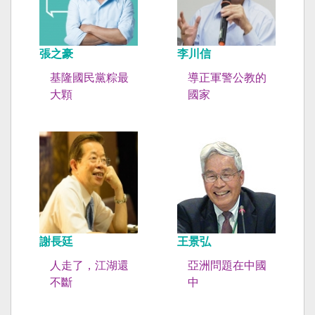
張之豪
李川信
基隆國民黨粽最
導正軍警公教的
大顆
國家
謝長廷
王景弘
人走了，江湖還
亞洲問題在中國
不斷
中