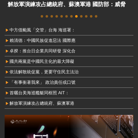
解放軍演練攻占總統府、蘇澳軍港 國防部：威脅
非常嚴峻
中方借颱風「交管」台海 海巡署：
賴清德：中國民族促進惡法 國際應
卓揆：推台日企業共同研發 深化合
國共兩黨是中國民主化的最大障礙
依法解散統促黨，更要守住民主法治
「有事衝著我來」 政治責任或口號
首曬台美海巡艦艇同框照 AIT：
解放軍演練攻占總統府、蘇澳軍港