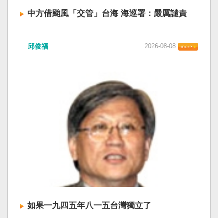
中方借颱風「交管」台海 海巡署：嚴厲譴責
中國廣東海事局公告，受到颱風白海豚影響，
邱俊福
2026-08-08
「將對經過台灣海峽南口北上船舶實施交通管
制」。海巡署昨晚嚴正駁斥，強調中國無任何權
利在台灣海峽實施交通管制。（圖擷取自中國央
視網） 陸委會：中共無理粗魯聲明 極其可笑 中國
廣東海事局公告，受到颱風白海豚影響，「將對
經過台灣海峽南口北上船舶實施交通管制」。海
巡署昨晚嚴正駁斥，強調中國無任何權利在台灣
海峽實施交通管制。陸委會也表示，中共假借颱
風名義聲稱管制相關海域，違反聯合國海洋法公
約等國際規範，「中共有關部門的無理粗魯聲明
是對國際秩序與規範的無知、漠視與踐踏，極其
可笑」。 中國海事局官網六日公告，颱風白海豚
將影響台灣海峽及周邊海域，廣東海事局決定六
日晚間六時起，對經過台灣海峽南口北上船舶實
施交通管制，各船舶必須遵守交通管制要求，聽
如果一九四五年八一五台灣獨立了
從現場海事管理機構指揮。 海巡署昨表示，台灣