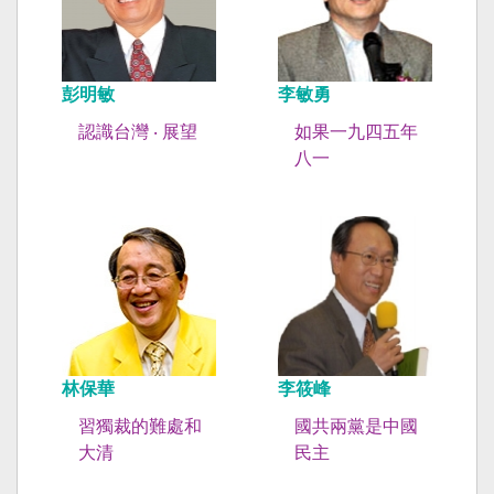
彭明敏
李敏勇
認識台灣 ‧ 展望
如果一九四五年
八一
林保華
李筱峰
習獨裁的難處和
國共兩黨是中國
大清
民主