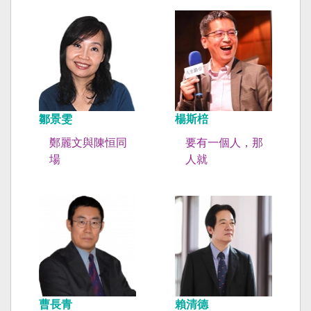
鄒景雯
楊斯棓
鄭麗文與陳恒同
要有一個人，那
場
人就
曹長青
賴清德