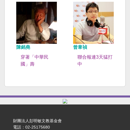
陳銘堯
曾韋禎
穿著「中華民
聯合報連3天猛打
國」壽
中
財團法人彭明敏文教基金會
電話：02-25175680