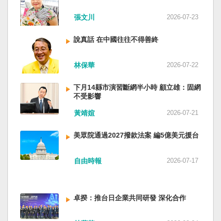
近平思想嗎？ 最後一句是「會議還研究了其他事
張文川
2026-07-23
項。」這是每次外媒最感興趣的問題，那就是人
事問題。港媒大做文章，排查二十屆中央委員清
說真話 在中國往往不得善終
洗了多少人？這為習近平的進一步獨裁和二十一
大續任鋪平道路。據統計，過去一年，已有十九
名中央委員被官方宣布落馬或罷免全國人大代表
林保華
2026-07-22
職務。另外還有「失蹤」者。總共接近三十人。
領銜的是兩名政治局委員：軍委副主席張又俠與
下月14縣市演習斷網半小時 顧立雄：固網
新疆黨委書記馬興瑞。 軍方還有原中央軍委副主
不受影響
席何衛東、原軍委委員兼聯合參謀部參謀長劉振
黃靖媗
2026-07-21
立、原軍委政治工作部主任苗華、前信息支援部
隊政委李偉、前陸軍司令員李橋、前中央軍委裝
美眾院通過2027撥款法案 編5億美元援台
備發展部部長許學強、前西部戰區政委李鳳彪、
前空軍政委郭普校、前東部戰區政委劉青松、前
南部戰區司令員吳亞男、前南部戰區政委王文
自由時報
2026-07-17
全、前西部戰區司令員汪海江、前北部戰區司令
員黃銘、前中部戰區政委徐德清、前國防大學政
委鍾紹軍等。 黨政系統部分，前廣西政府主席藍
卓揆：推台日企業共同研發 深化合作
天立、前內蒙古政府主席王莉霞、前中國證監會
主席易會滿、前內蒙古黨委書記孫紹騁、前浙江