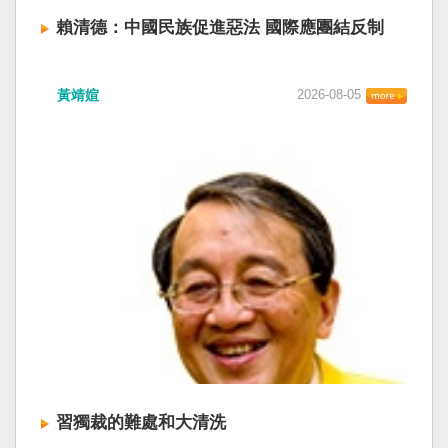
賴清德：中國民族促進惡法 國際應團結反制
賴清德總統昨於凱達格蘭論壇致詞表示，中國
黃靖媗
2026-08-05
「民族團結進步促進法」對各國人民進行政治審
查，國際社會應團結反制。（記者田裕華攝） 中
國七月一日起實施「民族團結進步促進法」，總
統賴清德昨日於凱達格蘭論壇致詞表示，中國的
「民促法」不僅侵害台灣主權，更透過跨國鎮
壓，對世界各國人民進行政治審查、製造寒蟬效
應，是國際社會應該團結反制的惡法；台灣不會
接受統戰滲透和紅色恐怖、不會坐視中國將壓迫
黑手伸進台灣，或任何自由國家與地區。 不會坐
視北京黑手伸進台灣 賴清德指出，中國上個月不
顧國際反對，實施「民族團結進步促進法」，
「對中政策跨國議會聯盟」（IPAC）隨即發表聲
明，譴責嚴重違反基本人權。他感謝IPAC日本共
同主席中谷元、IPAC執行主任裴倫德昨以行動再
次彰顯這份聲明的立場，很榮幸代表台灣人民接
習獨裁的難處和大清洗
受IPAC的聲明，台灣會給予堅定的支持，共同捍