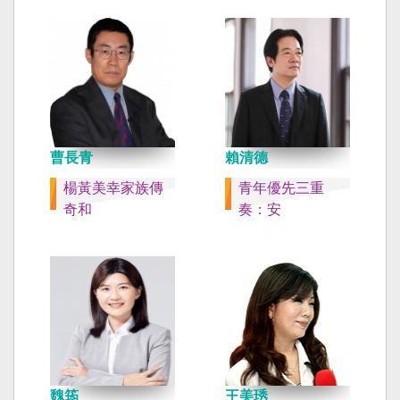
曹長青
賴清德
楊黃美幸家族傳
青年優先三重
奇和
奏：安
魏筠
王美琇