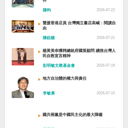
伴
與日本都會投入軍事力量協助救援。國軍與日本
家。 一九四五年八一五，台灣人在祖國的迷惘與
陳昀
2026-07-22
自衛隊在大型災害時能提供人力、運輸、工程與
迷障中做了錯誤的選擇，不只造成台灣集體命運
後勤支援。 然而，最初承擔救援工作的仍是消
的坎坷挫折，也影響中國的國家分裂。民主化後
聲援香港店員 台灣獨立書店高喊：閱讀自
防、搜救與緊急醫療體系；地方政府負責整體應
的台灣，要走向新歷史，珍惜台灣自己的條件，
由
變與資源調度，警察則協助交通管制、秩序維護
好好建構我們尚未正常化的國家。台灣是小而
與災區管理。真正成熟的防災制度，需要的是整
美、豐裕而堅強，在太平洋西南海域，一個閃亮
陳鈺馥
2026-07-21
體社會韌性，而非只等待外部力量投入。 日本長
的國家。 中國啊！請獨立於台灣之外吧！如果在
期推動全民防災教育與社區演練，值得台灣參
意收拾「中華民國」這個你們立鑄為繼承之國碑
楊黃美幸獲聘總統府國策顧問 續推台灣人
考。但學習日本並非照搬制度，而是思考如何建
銘的國號，台灣也會尊重歷史，對殘餘中國做歷
民自救宣言精神
立符合台灣社會條件的防災文化。 防災的目的，
史的了結，寫下句點。生活在台灣的人們應共同
彭明敏文教基金會
2026-07-18
不只是讓人民在災害中生存下來，更是在災害發
起造一個對「中國」不構成侵權的新國家，開啟
生後，仍能維持基本尊嚴與生活品質。真正成熟
歷史的新樂章。歷史不會重來，但提供教訓。
地方自治體的權力與責任
的防災制度，不是要求人民只能服從撤離命令，
（作者是詩人）
而是讓人民相信：當他們離開家園時，公共制度
會接住他們。
李敏勇
2026-07-15
國共兩黨是中國民主化的最大障礙