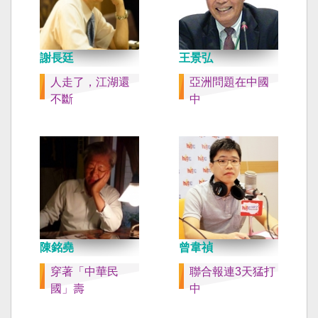
謝長廷
王景弘
人走了，江湖還
亞洲問題在中國
不斷
中
陳銘堯
曾韋禎
穿著「中華民
聯合報連3天猛打
國」壽
中