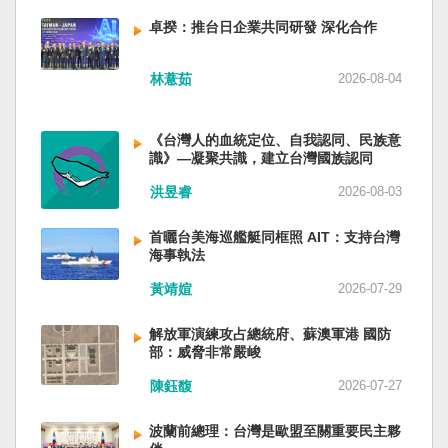
備限制，難以提供舒適的生活環境。 這提醒了同
新加坡一樣，通行漢字中文華語，也留下日本
員黃銘、前中部戰區政委徐德清、前國防大學政
樣位於地震頻繁區域的台灣，防災工作不能只關
語，一如新加坡留下英文，本土原有的福佬話、
卓揆：推台日企業共同研發 深化合作
委鍾紹軍等。 黨政系統部分，前廣西政府主席藍
注災害發生後如何救援，更要思考受災者如何在
客家話、原住民各族語也不會被壓迫。 如果一九
天立、前內蒙古政府主席王莉霞、前中國證監會
避難期間獲得安全且有尊嚴的生活。 台灣多年來
四五年八一五台灣獨立了，台灣早已是聯合國會
主席易會滿、前內蒙古黨委書記孫紹騁、前浙江
林薏茹
2026-08-04
累積不少災害應變經驗，但每當重大災害發生，
員國，也不至於迄今仍以國體不明的身分爭取加
省委書記易煉紅、前應急管理部部長王祥喜、前
仍會面臨一項現實挑戰：部分民眾，尤其高齡
入聯合國。當然不會捲入國內戰後兩個中國的鬥
重慶市長胡衡華等。前中聯部部長劉建超、前工
者，即使面臨撤離要求，也不願離開自己的家
爭。當然也沒有以反共為名、行專政之實的卅八
《台灣人的血統定位、自我認同、民族意
信部部長金壯龍、前中央軍民融合辦常務副主任
園，讓第一線執行撤離工作的公務人員承受壓
年戒嚴讓許多政治受難者的母親長期在黑夜哭
識》—凝聚共識，建立台灣國族認同
雷凡培，都是被不正常免職。 最新的河北黨書記
力。 表面上看，這似乎是防災意識不足；但更深
泣。 如果一九四五年八一五台灣獨立了，台灣早
倪岳峰「另有任用」，應該是與德國之聲與紐約
洪昱睿
2026-08-03
層的問題是，我們是否建立了一套讓人民願意避
已民主化，不必有長期戒嚴體制的壓迫，也沒有
時報披露張家口對海外人士動態控制平台被登錄
難、相信避難的制度？ 對許多高齡者而言，家不
隨中國國民黨從中國流亡到台灣形成的流亡殖民
有關。 這些大清洗是反映習近平的穩定還是不
首曬台美海巡艦艇同框照 AIT：支持台灣
只是住所，更是多年生活累積的情感依靠。離開
群落留下來的遺民問題。漢字文化圈的國家台灣
安？ （作者林保華為資深時事評論員）
海事執法
熟悉環境，本身就是重大心理挑戰。如果避難場
會傳承更多日本留下來的風貌，如果吸引中國人
所只是學校體育館或公共禮堂，提供基本收容功
黃靖媗
2026-07-29
來台也是中國僑民或台灣新住民、新國民，而不
能，卻缺乏降溫設備、醫療照護、隱私空間與生
是什麼外省人。 如果一九四五年八一五台灣獨立
活便利性，民眾自然可能對撤離有所抗拒。 因
了，台灣早就是一個小而美的民主國家，不必在
解放軍演練攻占總統府、蘇澳軍港 國防
部：威脅非常嚴峻
此，現代防災不能只是「把人帶離危險區域」，
國民養成過程的教育被教導成一個虛構的大國，
而要建立讓人民相信「離開家後仍能受到妥善照
也不會有見證二二八事件的美國副領事葛超智
陳鈺馥
2026-07-27
顧」的制度。避難所應考量高齡者、幼兒與身心
（G. Kerr）《被出賣的台灣》這本書。台灣是三
障礙者等需求，包括降溫設備、電力備援、醫療
萬六千多平方公里的美麗島嶼群落，中央山脈南
波蘭前總理：台灣是歐盟至關重要民主夥
支援與基本生活品質。 在重大災害應變中，台灣
北相連，四面海域環抱，是島嶼國度不是大陸國