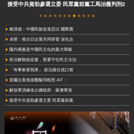
助參選立委 民眾黨前黨工馬治薇判刑2
中配周滿芝為中
賴清德：中國民族促進惡法 國際應
卓揆：推台日企業共同研發 深化合
國共兩黨是中國民主化的最大障礙
依法解散統促黨，更要守住民主法治
「有事衝著我來」 政治責任或口號
首曬台美海巡艦艇同框照 AIT：
解放軍演練攻占總統府、蘇澳軍港
接受中共資助參選立委 民眾黨前黨