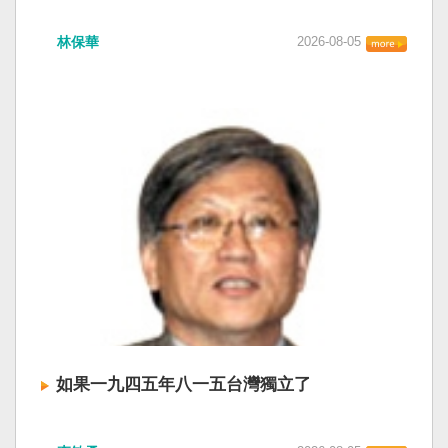
衛全球民主法治。 賴清德強調，中國的「民促
中共在七月卅日政治局會議上，決定十月召開五
法」不僅侵害台灣主權、迫害宗教與少數族群，
林保華
2026-08-05
中全會。本來以為在七月上海的AI全球大會以
更透過跨國鎮壓手段，對世界各國人民進行政治
後，習近平會乘勝追擊，豈料會議對AI突然非常
審查、製造寒蟬效應，是一部國際社會應該團結
低調，僅僅只有一段話，往常喜歡用的「鑄牢」
反制的惡法。 提醒各國「紅色恐怖正在世界蔓
不見了，改為「加快、加強」。從奇技淫巧改為
延」 賴清德表示，面對中國威權主義不斷擴張，
「適應不同群體消費需求擴大優質供給」。顯然
紅色恐怖正在世界各地蔓延，今年論壇主題聚焦
七月中國官方的經濟數字，製造業採購經理人指
討論全球的民主韌性、灰帶侵擾的因應聯防，以
數PMI，由六月的五十．三％大幅滑落至四十九．
及非紅供應鏈的重塑，更加反映出台灣在國際社
二％，不僅低於預估的五十．一％，更一舉跌破
會中的角色定位，以及期許台灣能承擔的國際責
五十％榮枯線，加上非製造業和綜合PMI產出指數
任。 賴清德表示，當今台灣的民主成就受到國際
三大核心指標同步跌穿榮枯線，習近平的梭哈
的肯定，面對中國「民促法」的威脅，台灣不會
（孤注一擲）失敗，在會議文件上不得不兩處承
接受統戰滲透和紅色恐怖、不會坐視中國將壓迫
認「困難」。 一處是「有效應對各種外部衝擊和
黑手伸進台灣，或任何自由國家與地區。 賴清德
內部困難」，後面提及「要高度重視經濟運行中
強調，台灣會以行動積極響應，落實「集體防
的困難挑戰」。其後各段落所說的例如公平競
禦、責任分擔」，並將持續提升國防力量、強化
爭、就業、三農、天災等都是。而「常態化解決
全社會防衛韌性，增進國際合作，凝聚最大的力
企業帳款拖欠問題」，更暴露企業之間拖欠已經
量，確保印太區域的和平穩定；台灣也將善用
如果一九四五年八一五台灣獨立了
是常態化。近三十年前的「三角債」是不是復活
AI、半導體、資通訊等高科技產業優勢，串聯民
了？企業發薪給員工當然也拖欠。 另外有兩處提
主夥伴，一起打造「非紅供應鏈」，來強化經濟
如果一九四五年八一五台灣獨立了， 二戰後台灣
到「兜牢基層『三保』底線」和「抓好『一老一
韌性，讓彼此的國家更安全更繁榮。 最後，賴清