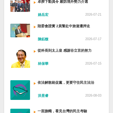
卓揆下動員令 嚴防境外勢力介選
姚岳宏
2026-07-21
陸委會證實 2員警赴中旅遊遭押走
陳鈺馥
2026-07-17
從科長到太上皇 感謝谷立言的努力
林保華
2026-07-15
依法解散統促黨，更要守住民主法治
洪昱睿
2026-08-03
一面旗幟，看見台灣的民主考驗