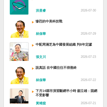
洪昱睿
2026-07-30
慘烈的中美科技戰
林保華
2026-07-29
中配周滿芝為中國發展組織 判8年定讞
張文川
2026-07-23
說真話 在中國往往不得善終
林保華
2026-07-22
下月14縣市演習斷網半小時 顧立雄：固網
不受影響
黃靖媗
2026-07-21