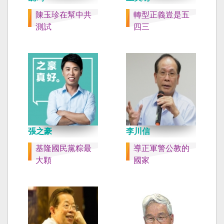
陳玉珍在幫中共
轉型正義豈是五
測試
四三
張之豪
李川信
基隆國民黨粽最
導正軍警公教的
大顆
國家