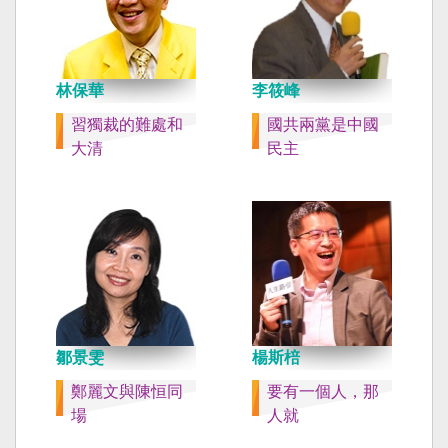
林保華
李筱峰
習獨裁的難處和
國共兩黨是中國
大清
民主
鄒景雯
楊斯棓
鄭麗文與陳恒同
要有一個人，那
場
人就