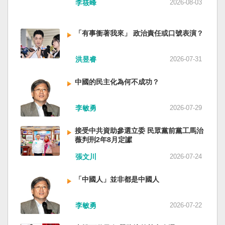
李筱峰
2026-08-03
「有事衝著我來」 政治責任或口號表演？
洪昱睿
2026-07-31
中國的民主化為何不成功？
李敏勇
2026-07-29
接受中共資助參選立委 民眾黨前黨工馬治
薇判刑2年8月定讞
張文川
2026-07-24
「中國人」並非都是中國人
李敏勇
2026-07-22