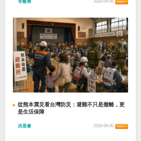
李敏勇
2026-08-05
的歷史就不會有中國國民黨，也不會捲入迄今仍
小』服務保障」，社會保險系統也出了問題。 後
德說，台灣是民主自由的燈塔，也是印太和平的
糾纏未解的中國困境。中華民國早就完全被中華
段有一句「推動各級領導幹部以更加昂揚向上的
重要基石，即使威權主義威脅及全球新興挑戰不
人民共和國接續了，中國是中國，台灣是台灣。
精氣神，不斷創造高質量發展新業績」。不懂什
斷，台灣有堅定的意志，確保民主燈塔永明，自
兩岸已有正常外交，中國也可致力提升國民福
麼是「精氣神」，還以為是假文件，是新時代習
由基石永固。
祉。 如果一九四五年八一五台灣獨立了，就像二
近平思想嗎？ 最後一句是「會議還研究了其他事
戰後許多殖民地選擇獨立，成為杭廷頓第二波民
項。」這是每次外媒最感興趣的問題，那就是人
主化的歷史。獨立的台灣會像脫離日本殖民的韓
事問題。港媒大做文章，排查二十屆中央委員清
國，八一五這一天成為獨立紀念日及光復節。不
洗了多少人？這為習近平的進一步獨裁和二十一
同於有國家歷史的朝鮮，台灣是新興國家，開展
大續任鋪平道路。據統計，過去一年，已有十九
自己國家的歷史。台灣沒有像朝鮮的左右路線競
名中央委員被官方宣布落馬或罷免全國人大代表
逐政權，造成內戰形成南韓、北朝分裂國家的歷
職務。另外還有「失蹤」者。總共接近三十人。
史。或許會有左右路線政黨，形塑台灣的國家之
領銜的是兩名政治局委員：軍委副主席張又俠與
路。 如果一九四五年八一五台灣獨立了，一九四
新疆黨委書記馬興瑞。 軍方還有原中央軍委副主
九年中華人民共和國革命推翻中華民國，中國國
席何衛東、原軍委委員兼聯合參謀部參謀長劉振
民黨蔣介石政權只能選擇海南島，國共競鬥的歷
立、原軍委政治工作部主任苗華、前信息支援部
從熊本震災看台灣防災：避難不只是撤離，更
史就會是另一種局面，與台灣無關。台灣沒有中
隊政委李偉、前陸軍司令員李橋、前中央軍委裝
是生活保障
國問題，中國也沒有台灣問題。台灣與中國也不
備發展部部長許學強、前西部戰區政委李鳳彪、
此次日本熊本發生大地震後，除了建築損害、救
至於陳兵海峽兩岸，戰爭的陰影籠罩。 如果一九
前空軍政委郭普校、前東部戰區政委劉青松、前
洪昱睿
2026-08-05
援速度與災後重建受到關注，避難所管理也成為
四五年八一五台灣獨立了，台灣會成為東亞漢字
南部戰區司令員吳亞男、前南部戰區政委王文
重要議題。尤其在炎熱季節，部分避難場所因設
文化圈一個不屬於中國的新興國家。台灣或許像
全、前西部戰區司令員汪海江、前北部戰區司令