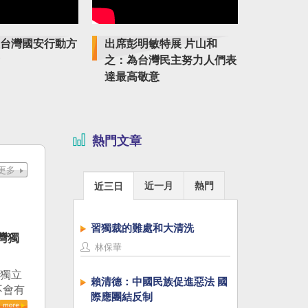
台灣國安行動方
出席彭明敏特展 片山和
紀念臺獨
之：為台灣民主努力人們表
特展傳揚
達最高敬意
熱門文章
近一月
熱門
近三日
習獨裁的難處和大清洗
灣獨
林保華
灣獨立
賴清德：中國民族促進惡法 國
不會有
際應團結反制
迄今仍