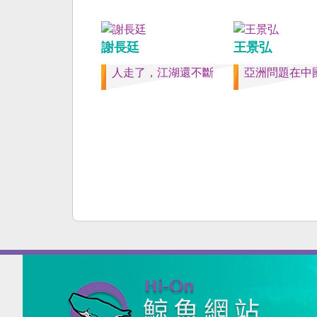
時事評論員）
謝長廷
王景弘
人走了，江湖還不斷
亞洲問題在中國