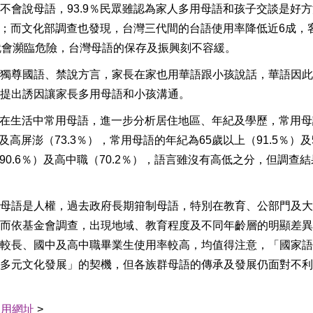
不會說母語，93.9％民眾雖認為家人多用母語和孩子交談是好
會說；而文化部調查也發現，台灣三代間的台語使用率降低近6成，
就會瀕臨危險，台灣母語的保存及振興刻不容緩。
獨尊國語、禁說方言，家長在家也用華語跟小孩說話，華語因此
提出誘因讓家長多用母語和小孩溝通。
民眾在生活中常用母語，進一步分析居住地區、年紀及學歷，常用
及高屏澎（73.3％），常用母語的年紀為65歲以上（91.5％）及50
90.6％）及高中職（70.2％），語言雖沒有高低之分，但調查
母語是人權，過去政府長期箝制母語，特別在教育、公部門及大
而依基金會調查，出現地域、教育程度及不同年齡層的明顯差異
較長、國中及高中職畢業生使用率較高，均值得注意，「國家語
多元文化發展」的契機，但各族群母語的傳承及發展仍面對不利
引用網址
>