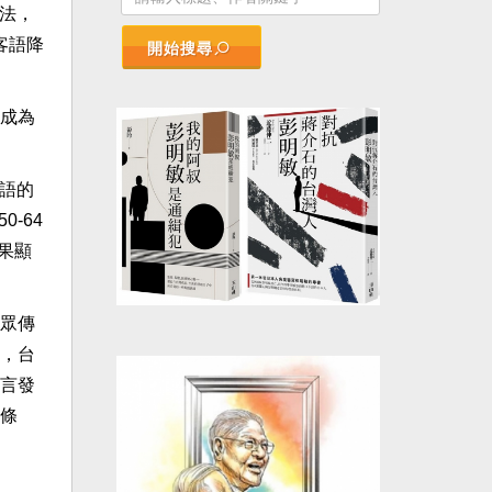
方法，
客語降
開始搜尋
成為
母語的
-64
結果顯
眾傳
，台
言發
條