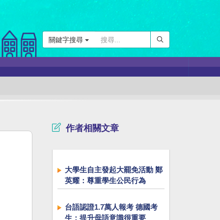
關鍵字搜尋
作者相關文章
大學生自主發起大罷免活動 鄭
英耀：尊重學生公民行為
台語認證1.7萬人報考 德國考
生：提升母語意識很重要