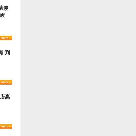
蘇澳
嚴峻
織 判
書店高