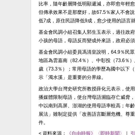
比率，隨年齡層降低明顯遞減，亦即愈年輕愈
但傳承效果不是那麼好，故67.5％家人不
低7成，原住民語降低9成，愈少使用的語言
基金會民調小組召集人郭生玉表示，過往政府
小孩的母語，母語反而變成外來語，政府必須
基金會民調小組委員馮清皇說明，64.9％
地區為雲嘉南（82.4％）、中彰投（73.6％）
歲（73.3％）；常用母語的學歷為國中以下（
示「濁水溪」是重要的分界線。
政治大學台灣史研究所教授薛化元表示，使用
播媒體限制母語，使台灣母語瀕臨存亡威脅，
中以南到高屏、澎湖的使用母語率較高；年齡
展法」雖制定提供「改善語言斷層危機、尊重
件。
< 資料來源：
《自由時報》〈即時新聞〉
｜