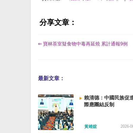
分享文章：
⇐ 寶林茶室疑食物中毒再延燒 累計通報9例
最新文章：
賴清德：中國民族促進
際應團結反制
黃靖媗
2026-0