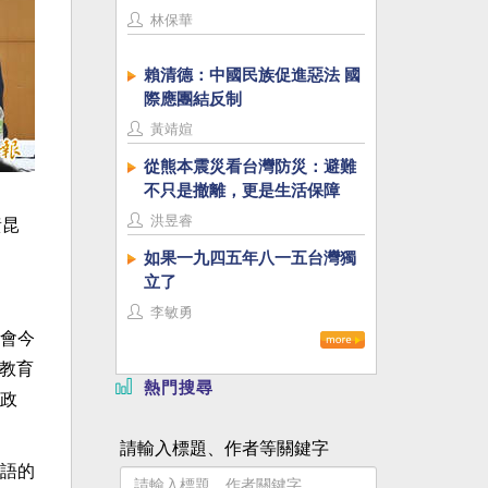
林保華
賴清德：中國民族促進惡法 國
際應團結反制
黃靖媗
從熊本震災看台灣防災：避難
不只是撤離，更是生活保障
洪昱睿
黃昆
如果一九四五年八一五台灣獨
立了
李敏勇
會今
，教育
熱門搜尋
政
請輸入標題、作者等關鍵字
語的