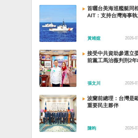
首曬台美海巡艦艇同
AIT：支持台灣海事執
黃靖媗
2026-0
接受中共資助參選立委
前黨工馬治薇判刑2年
張文川
2026-0
波蘭前總理：台灣是
重要民主夥伴
陳昀
2026-0