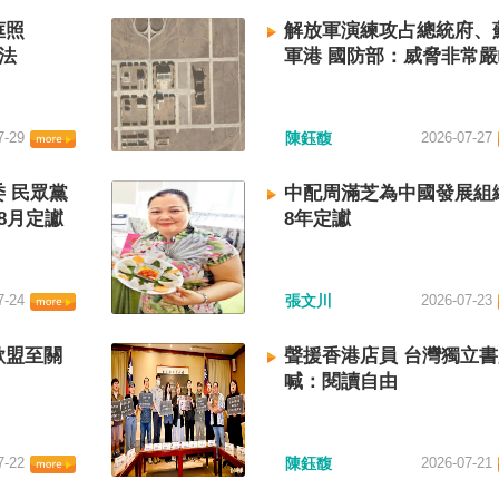
框照
解放軍演練攻占總統府、
法
軍港 國防部：威脅非常
7-29
陳鈺馥
2026-07-27
 民眾黨
中配周滿芝為中國發展組
8月定讞
8年定讞
7-24
張文川
2026-07-23
歐盟至關
聲援香港店員 台灣獨立
喊：閱讀自由
7-22
陳鈺馥
2026-07-21