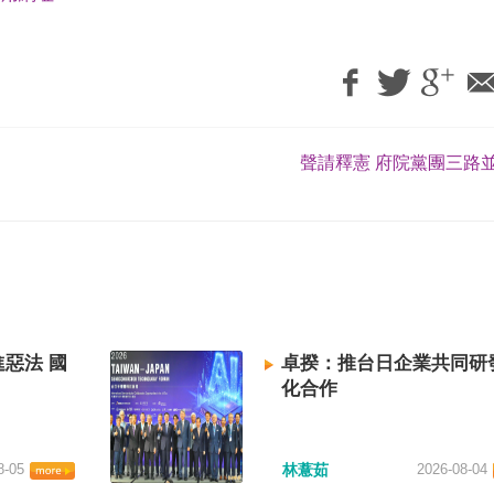
聲請釋憲 府院黨團三路並
惡法 國
卓揆：推台日企業共同研
化合作
8-05
林薏茹
2026-08-04