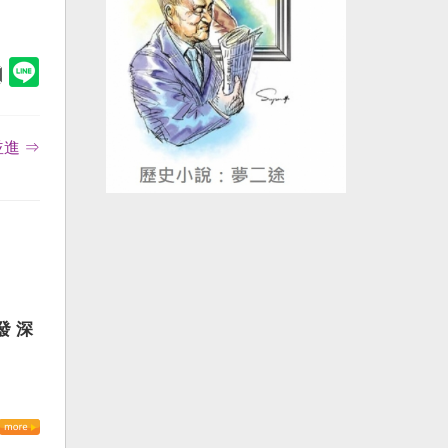
進 ⇒
發 深