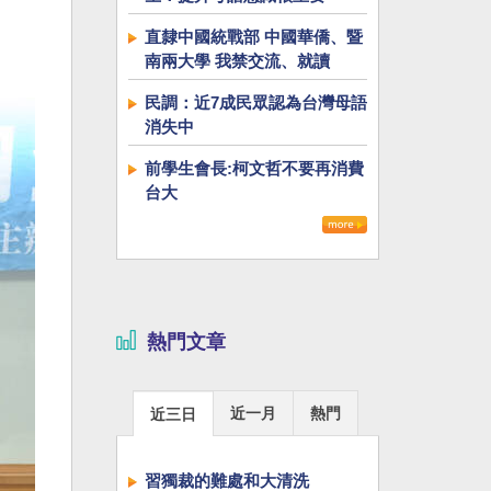
直隸中國統戰部 中國華僑、暨
南兩大學 我禁交流、就讀
民調：近7成民眾認為台灣母語
消失中
前學生會長:柯文哲不要再消費
台大
熱門文章
近一月
熱門
近三日
習獨裁的難處和大清洗