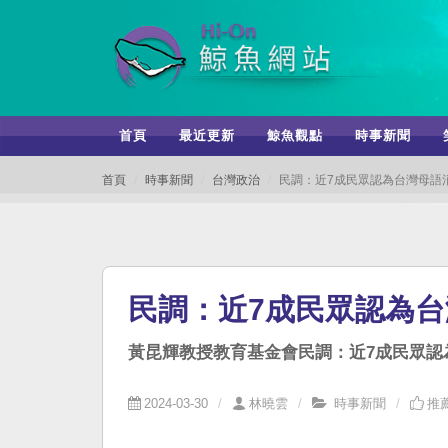
首頁
最近更新
鯨魚觀點
時事新聞
首頁
時事新聞
台灣政治
民調：近7成民眾認為台灣母語
民調：近7成民眾認為
黃昆輝教授教育基金會民調：近7成民眾
2024-03-30
林曉雲
時事新聞
推薦