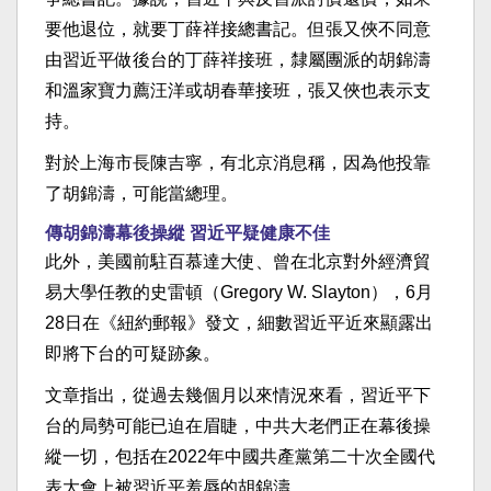
要他退位，就要丁薛祥接總書記。但張又俠不同意
由習近平做後台的丁薛祥接班，隸屬團派的胡錦濤
和溫家寶力薦汪洋或胡春華接班，張又俠也表示支
持。
對於上海市長陳吉寧，有北京消息稱，因為他投靠
了胡錦濤，可能當總理。
傳胡錦濤幕後操縱 習近平疑健康不佳
此外，美國前駐百慕達大使、曾在北京對外經濟貿
易大學任教的史雷頓（Gregory W. Slayton），6月
28日在《紐約郵報》發文，細數習近平近來顯露出
即將下台的可疑跡象。
文章指出，從過去幾個月以來情況來看，習近平下
台的局勢可能已迫在眉睫，中共大老們正在幕後操
縱一切，包括在2022年中國共產黨第二十次全國代
表大會上被習近平羞辱的胡錦濤。