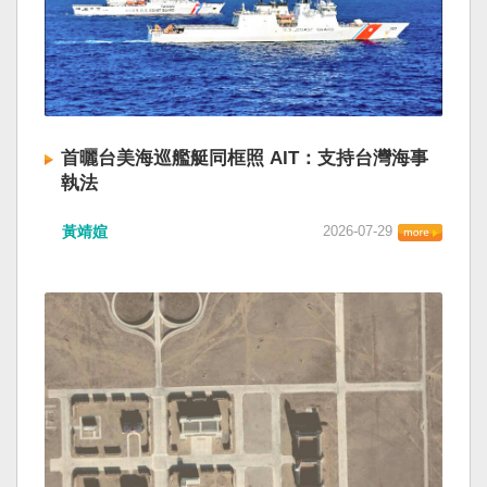
首曬台美海巡艦艇同框照 AIT：支持台灣海事
執法
黃靖媗
2026-07-29