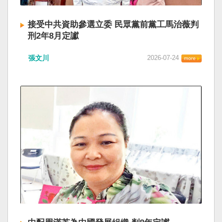
接受中共資助參選立委 民眾黨前黨工馬治薇判
刑2年8月定讞
張文川
2026-07-24