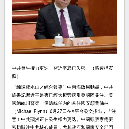
中共發生權力更迭，習近平恐已失勢。（路透檔案
照）
〔編譯盧永山／綜合報導〕中南海政局動盪，中共
總書記習近平是否已經大權旁落引發國際關注。美
國總統川普第一個總統任內的首任國安顧問佛林
（Michael Flynn）6月27日在X平台發文指出，「注
意！中共顯然正在發生權力更迭。中國觀察家需要
密切關注中共核心成員，尤其政府和國家安全部門