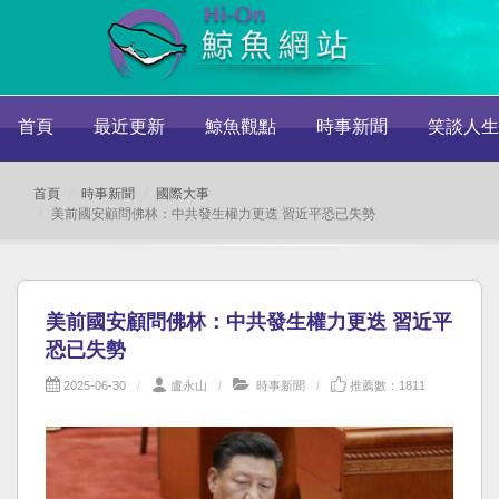
首頁
最近更新
鯨魚觀點
時事新聞
笑談人生
首頁
時事新聞
國際大事
美前國安顧問佛林：中共發生權力更迭 習近平恐已失勢
美前國安顧問佛林：中共發生權力更迭 習近平
恐已失勢
2025-06-30
盧永山
時事新聞
推薦數：1811