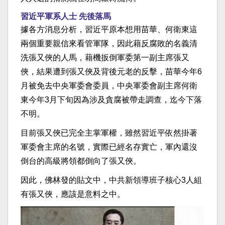
習近平軍系人士 先後落馬
據各方消息分析，習近平原本想用苗華、何衛東這
兩個重要親信來看管軍隊，因此藉反腐敗的名義清
洗張又俠的人馬，藉機扳倒軍委第一副主席張又
俠，結果遭到張又俠及背後元老的反擊，苗華今年6
月被免去中央軍委會委員，中央軍委會副主席何衛
東今年3月下旬因為涉及貪腐被帶走調查，迄今下落
不明。
目前張又俠已完全主掌軍權，雖然習近平依然掛著
軍委會主席的名號，實際已經名存實亡，軍內還沒
倒台的高級將領都倒向了張又俠。
因此，佛林發的貼文中，中共新領導班子核心3人組
有張又俠，應該是意料之中。