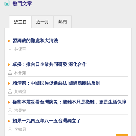
熱門文章
近一月
熱門
近三日
習獨裁的難處和大清洗
林保華
卓揆：推台日企業共同研發 深化合作
林薏茹
賴清德：中國民族促進惡法 國際應團結反制
黃靖媗
從熊本震災看台灣防災：避難不只是撤離，更是生活保障
洪昱睿
如果一九四五年八一五台灣獨立了
李敏勇