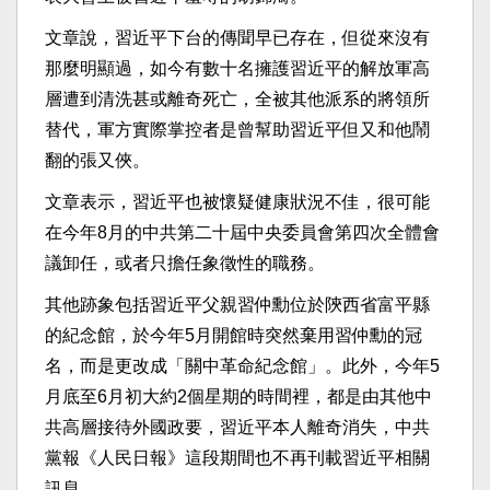
文章說，習近平下台的傳聞早已存在，但從來沒有
那麼明顯過，如今有數十名擁護習近平的解放軍高
層遭到清洗甚或離奇死亡，全被其他派系的將領所
替代，軍方實際掌控者是曾幫助習近平但又和他鬧
翻的張又俠。
文章表示，習近平也被懷疑健康狀況不佳，很可能
在今年8月的中共第二十屆中央委員會第四次全體會
議卸任，或者只擔任象徵​​性的職務。
其他跡象包括習近平父親習仲勳位於陝西省富平縣
的紀念館，於今年5月開館時突然棄用習仲勳的冠
名，而是更改成「關中革命紀念館」。此外，今年5
月底至6月初大約2個星期的時間裡，都是由其他中
共高層接待外國政要，習近平本人離奇消失，中共
黨報《人民日報》這段期間也不再刊載習近平相關
訊息。