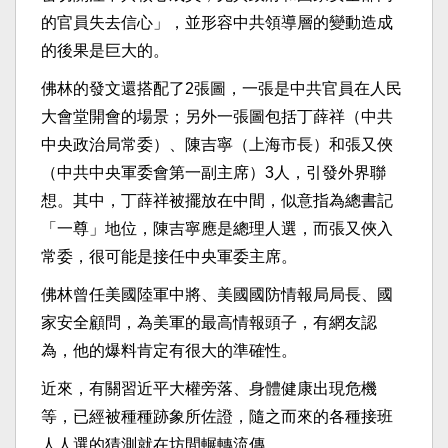
的官員失去信心」，並形容中共領導層的變動造成
的後果是巨大的。
佛林的發文還搭配了2張圖，一張是中共官員在人民
大會堂開會的場景；另外一張圖包括丁薛祥（中共
中央政治局常委）、陳吉寧（上海市長）和張又俠
（中共中央軍委會第一副主席）3人，引發外界聯
想。其中，丁薛祥被擺放在中間，似意指為總書記
「一尊」地位，陳吉寧應是總理人選，而張又俠入
常委，很可能是接任中央軍委主席。
佛林曾任美國陸軍中將、美國國防情報局局長、國
家安全顧問，為美軍的最高情報頭子，有網友認
為，他的爆料肯定有很大的準確性。
近來，有關習近平大權旁落、身體健康出現危機
等，已經被種種跡象所佐證，隨之而來的各種接班
人人選的猜測就在坊間輾轉流傳。