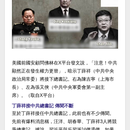
美國前國安顧問佛林在X平台發文說，「注意！中共
顯然正在發生權力更替」，暗示丁薛祥（中共中央
政治局常委）將接下總書記。右為陳吉寧（上海市
長）、左為張又俠（中共中央軍委會第一副主
席）。（取自X平台）
丁薛祥接中共總書記 傳聞不斷
至於丁薛祥接任中共總書記，此前也有不少傳聞。
先前有爆料消息稱，汪洋、胡春華、丁薛祥3人將競
爭總書記。據說，習近平與反習派討價還價，如果