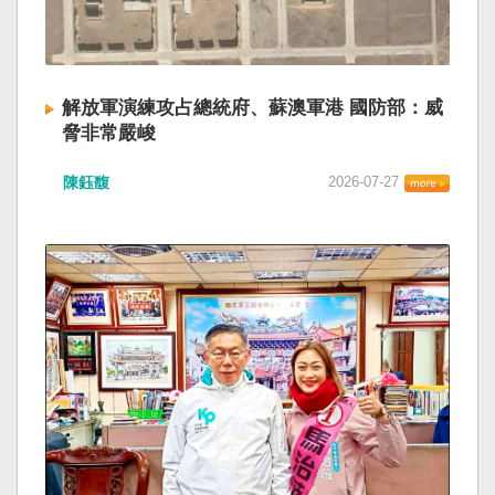
解放軍演練攻占總統府、蘇澳軍港 國防部：威
脅非常嚴峻
陳鈺馥
2026-07-27