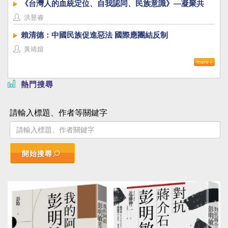
《台灣人的血統定位、自我認同、民族意識》—凝聚共
識，建立台灣國族認同
洪昱睿
賴清德：中國民族促進惡法 國際應團結反制
黃靖媗
熱門搜尋
請輸入標題、作者等關鍵字
開始搜尋