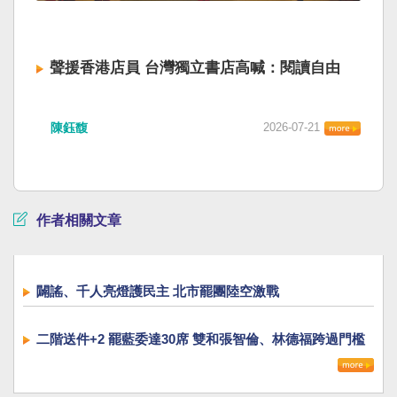
聲援香港店員 台灣獨立書店高喊：閱讀自由
陳鈺馥
2026-07-21
作者相關文章
闢謠、千人亮燈護民主 北市罷團陸空激戰
二階送件+2 罷藍委達30席 雙和張智倫、林德福跨過門檻