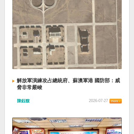
解放軍演練攻占總統府、蘇澳軍港 國防部：威
脅非常嚴峻
陳鈺馥
2026-07-27