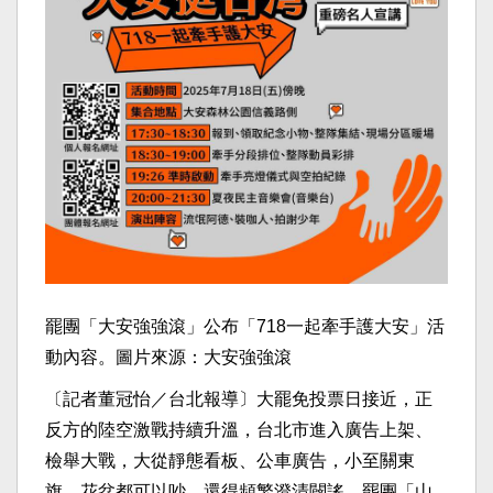
罷團「大安強強滾」公布「718一起牽手護大安」活
動內容。圖片來源：大安強強滾
〔記者董冠怡／台北報導〕大罷免投票日接近，正
反方的陸空激戰持續升溫，台北市進入廣告上架、
檢舉大戰，大從靜態看板、公車廣告，小至關東
旗、花盆都可以吵，還得頻繁澄清闢謠。罷團「山