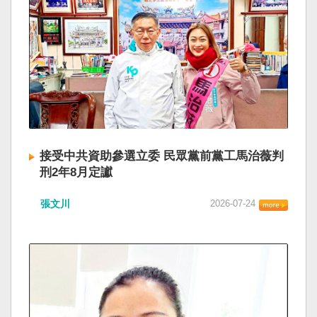
接受中共資助參選立委 民眾黨前黨工馬治薇判
刑2年8月定讞
張文川
2026-07-24