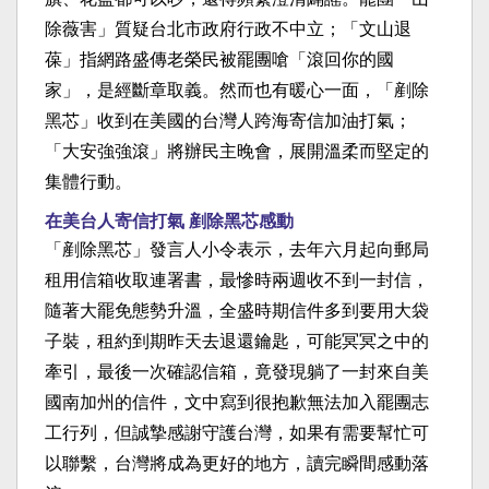
除薇害」質疑台北市政府行政不中立；「文山退
葆」指網路盛傳老榮民被罷團嗆「滾回你的國
家」，是經斷章取義。然而也有暖心一面，「剷除
黑芯」收到在美國的台灣人跨海寄信加油打氣；
「大安強強滾」將辦民主晚會，展開溫柔而堅定的
集體行動。
在美台人寄信打氣 剷除黑芯感動
「剷除黑芯」發言人小令表示，去年六月起向郵局
租用信箱收取連署書，最慘時兩週收不到一封信，
隨著大罷免態勢升溫，全盛時期信件多到要用大袋
子裝，租約到期昨天去退還鑰匙，可能冥冥之中的
牽引，最後一次確認信箱，竟發現躺了一封來自美
國南加州的信件，文中寫到很抱歉無法加入罷團志
工行列，但誠摯感謝守護台灣，如果有需要幫忙可
以聯繫，台灣將成為更好的地方，讀完瞬間感動落