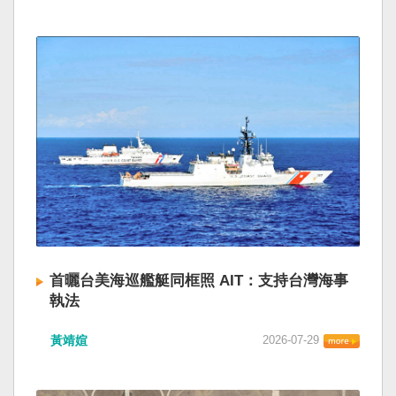
首曬台美海巡艦艇同框照 AIT：支持台灣海事
執法
黃靖媗
2026-07-29