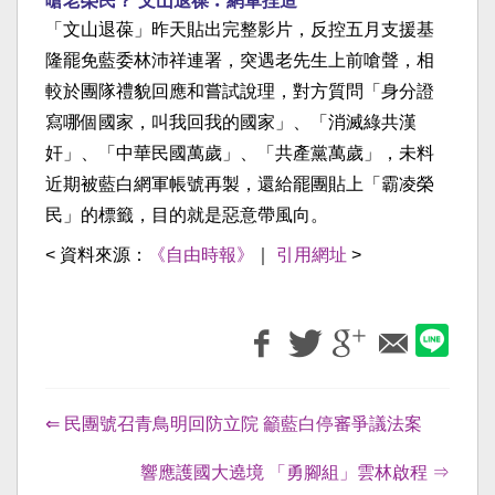
嗆老榮民？ 文山退葆︰網軍捏造
「文山退葆」昨天貼出完整影片，反控五月支援基
隆罷免藍委林沛祥連署，突遇老先生上前嗆聲，相
較於團隊禮貌回應和嘗試說理，對方質問「身分證
寫哪個國家，叫我回我的國家」、「消滅綠共漢
奸」、「中華民國萬歲」、「共產黨萬歲」，未料
近期被藍白網軍帳號再製，還給罷團貼上「霸凌榮
民」的標籤，目的就是惡意帶風向。
< 資料來源：
《自由時報》
｜
引用網址
>
⇐ 民團號召青鳥明回防立院 籲藍白停審爭議法案
響應護國大遶境 「勇腳組」雲林啟程 ⇒