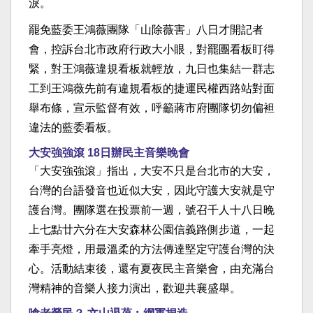
淚。
罷免藍委王鴻薇團隊「山除薇害」八日才開記者
會，控訴台北市政府行政大小眼，對罷團看板盯得
緊，對王鴻薇違規看板就輕放，九日也集結一群志
工到王鴻薇先前有違規看板的捷運民權西路站對面
舉布條，宣示監督有效，呼籲蔣市府團隊切勿偏袒
違法的藍委看板。
大安強強滾 18日辦民主音樂晚會
「大安強強滾」指出，大安不只是台北市的大安，
台灣的台語發音也近似大安，因此守護大安就是守
護台灣。團隊選在投票前一週，號召千人十八日晚
上七點廿六分在大安森林公園信義路側步道，一起
牽手亮燈，用最溫柔的方法傳達堅定守護台灣的決
心。活動結束後，還有夏夜民主音樂會，由充滿台
灣精神的音樂人接力演出，歡迎共襄盛舉。