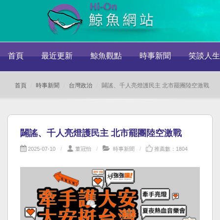
首頁
最近更新
鯨魚觀點
時事新聞
笑談人生
首頁
時事新聞
台灣政治
闢謠、千人亮燈護民主 北市罷團陸空激戰
闢謠、千人亮燈護民主 北市罷團陸空激戰
2025-07-10
董冠怡
時事新聞
推薦數：1804