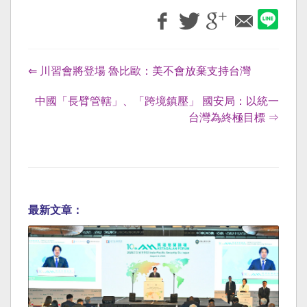
⇐ 川習會將登場 魯比歐：美不會放棄支持台灣
中國「長臂管轄」、「跨境鎮壓」 國安局：以統一
台灣為終極目標 ⇒
最新文章：