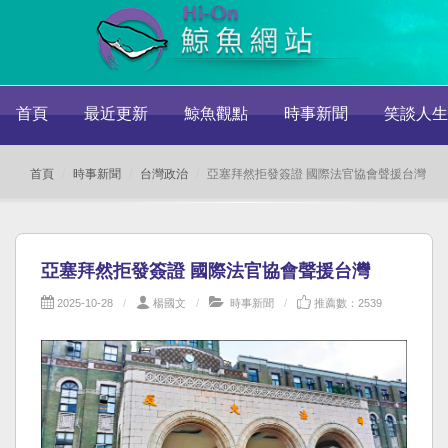
首頁
最近更新
鯨魚觀點
時事新聞
笑談人生
首頁
時事新聞
台灣政治
亞塞拜然拒發簽證 國際法官協會聲援台灣
亞塞拜然拒發簽證 國際法官協會聲援台灣
2025-10-28
楊國文
時事新聞
推薦數：2539