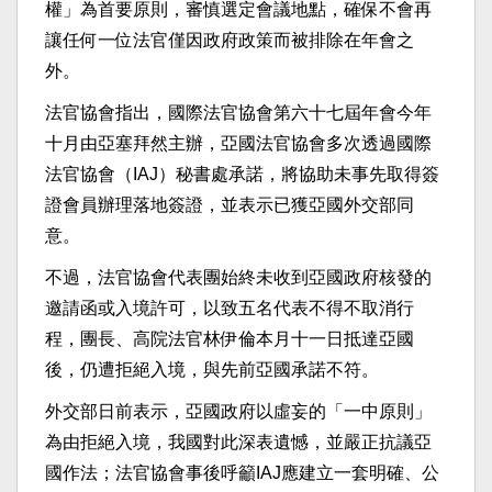
權」為首要原則，審慎選定會議地點，確保不會再
讓任何一位法官僅因政府政策而被排除在年會之
外。
法官協會指出，國際法官協會第六十七屆年會今年
十月由亞塞拜然主辦，亞國法官協會多次透過國際
法官協會（IAJ）秘書處承諾，將協助未事先取得簽
證會員辦理落地簽證，並表示已獲亞國外交部同
意。
不過，法官協會代表團始終未收到亞國政府核發的
邀請函或入境許可，以致五名代表不得不取消行
程，團長、高院法官林伊倫本月十一日抵達亞國
後，仍遭拒絕入境，與先前亞國承諾不符。
外交部日前表示，亞國政府以虛妄的「一中原則」
為由拒絕入境，我國對此深表遺憾，並嚴正抗議亞
國作法；法官協會事後呼籲IAJ應建立一套明確、公