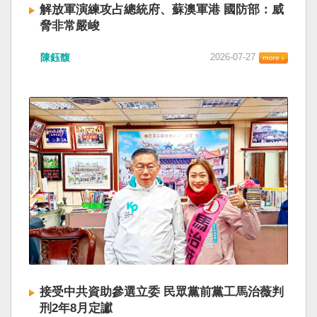
解放軍演練攻占總統府、蘇澳軍港 國防部：威
脅非常嚴峻
陳鈺馥
2026-07-27
接受中共資助參選立委 民眾黨前黨工馬治薇判
刑2年8月定讞