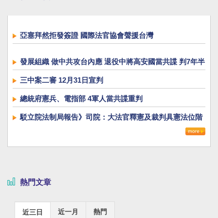
亞塞拜然拒發簽證 國際法官協會聲援台灣
發展組織 做中共攻台內應 退役中將高安國當共諜 判7年半
三中案二審 12月31日宣判
總統府憲兵、電指部 4軍人當共諜重判
駁立院法制局報告》司院：大法官釋憲及裁判具憲法位階
熱門文章
近一月
熱門
近三日