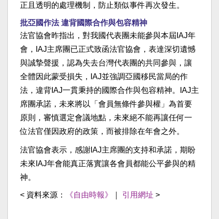
正且透明的處理機制，防止類似事件再次發生。
批亞國作法 違背國際合作與包容精神
法官協會昨指出，對我國代表團未能參與本屆IAJ年
會，IAJ主席團已正式致函法官協會，表達深切遺憾
與誠摯聲援，認為失去台灣代表團的共同參與，讓
全體因此蒙受損失，IAJ並強調亞國移民當局的作
法，違背IAJ一貫秉持的國際合作與包容精神。IAJ主
席團承諾，未來將以「會員無條件參與權」為首要
原則，審慎選定會議地點，未來絕不能再讓任何一
位法官僅因政府的政策，而被排除在年會之外。
法官協會表示，感謝IAJ主席團的支持和承諾，期盼
未來IAJ年會能真正落實讓各會員都能公平參與的精
神。
< 資料來源：
《自由時報》
｜
引用網址
>