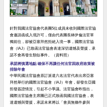
針對我國法官協會代表團5位成員未收到國際法官協
會邀請函或入境許可，僅由代表團長林伊倫法官單
獨前往，卻被亞塞拜然拒絕入境一事，國際法官協
會（IAJ）已致函法官協會表達深切遺憾及聲援，承
諾不會再發生類似事件。（資料照）
承諾將慎選地點 確保不再讓任何法官因政府政策被
排除年會
中華民國法官協會原訂派遣六名法官代表出席亞塞
拜然舉行的國際法官協會（IAJ）年會，卻發生亞國
拒發簽證情況，引起不小爭議。法官協會昨指出，
國際法官協會主席團已正式致函我國法官協會，表
達遺憾與聲援，承諾未來將以「會員無條件參與