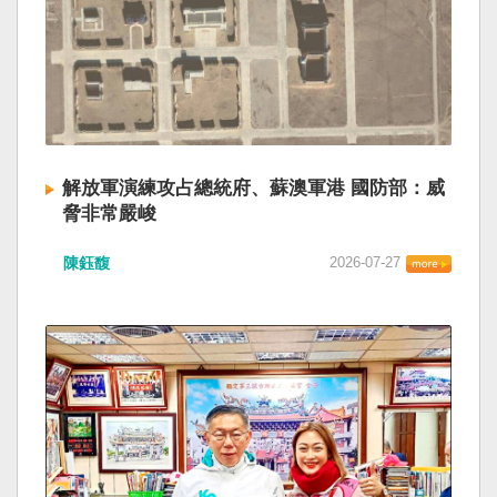
解放軍演練攻占總統府、蘇澳軍港 國防部：威
脅非常嚴峻
陳鈺馥
2026-07-27