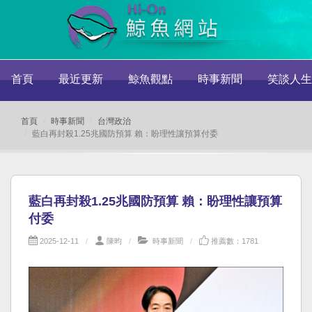
首頁
最近更新
鯨魚觀點
時事新聞
笑談人生
首頁
時事新聞
台灣政治
藍白再封殺1.25兆國防預算 賴：盼理性讓預算付委
藍白再封殺1.25兆國防預算 賴：盼理性讓預算
付委
2025-12-11
陳昀
時事新聞
推薦數：1781