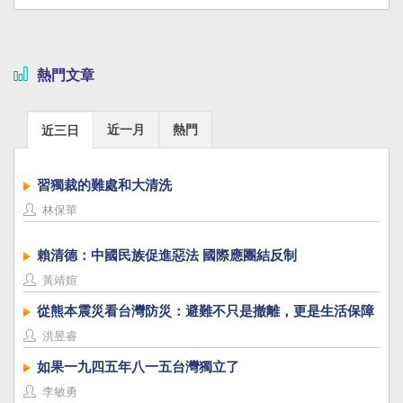
熱門文章
近一月
熱門
近三日
習獨裁的難處和大清洗
林保華
賴清德：中國民族促進惡法 國際應團結反制
黃靖媗
從熊本震災看台灣防災：避難不只是撤離，更是生活保障
洪昱睿
如果一九四五年八一五台灣獨立了
李敏勇