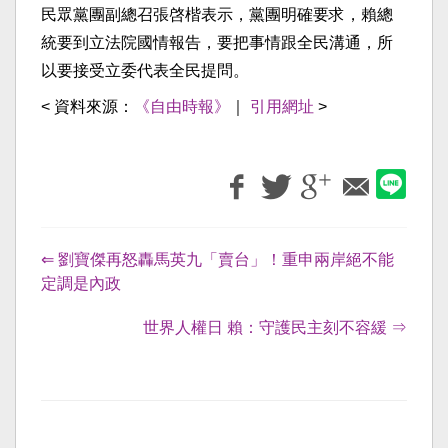
民眾黨團副總召張啓楷表示，黨團明確要求，賴總
統要到立法院國情報告，要把事情跟全民溝通，所
以要接受立委代表全民提問。
< 資料來源：
《自由時報》
｜
引用網址
>
⇐ 劉寶傑再怒轟馬英九「賣台」！重申兩岸絕不能
定調是內政
世界人權日 賴：守護民主刻不容緩 ⇒