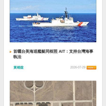
首曬台美海巡艦艇同框照 AIT：支持台灣海事
執法
黃靖媗
2026-07-29