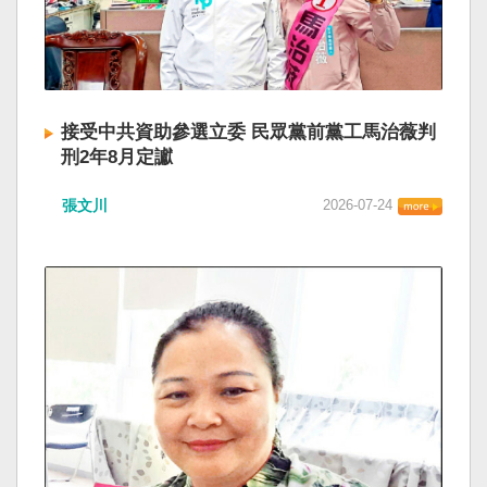
接受中共資助參選立委 民眾黨前黨工馬治薇判
刑2年8月定讞
張文川
2026-07-24