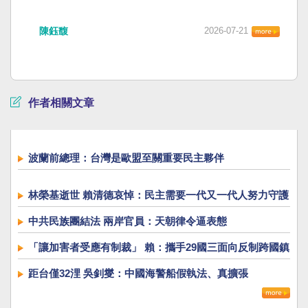
陳鈺馥
2026-07-21
作者相關文章
波蘭前總理：台灣是歐盟至關重要民主夥伴
林榮基逝世 賴清德哀悼：民主需要一代又一代人努力守護
中共民族團結法 兩岸官員：天朝律令逼表態
「讓加害者受應有制裁」 賴：攜手29國三面向反制跨國鎮
壓
距台僅32浬 吳釗燮：中國海警船假執法、真擴張