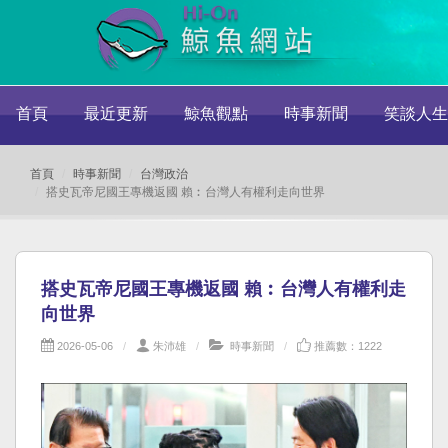
首頁
最近更新
鯨魚觀點
時事新聞
笑談人生
首頁
時事新聞
台灣政治
搭史瓦帝尼國王專機返國 賴︰台灣人有權利走向世界
搭史瓦帝尼國王專機返國 賴︰台灣人有權利走
向世界
2026-05-06
朱沛雄
時事新聞
推薦數：1222