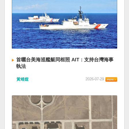
首曬台美海巡艦艇同框照 AIT：支持台灣海事
執法
黃靖媗
2026-07-29