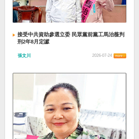
接受中共資助參選立委 民眾黨前黨工馬治薇判
刑2年8月定讞
張文川
2026-07-24