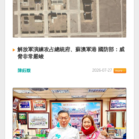
解放軍演練攻占總統府、蘇澳軍港 國防部：威
脅非常嚴峻
陳鈺馥
2026-07-27