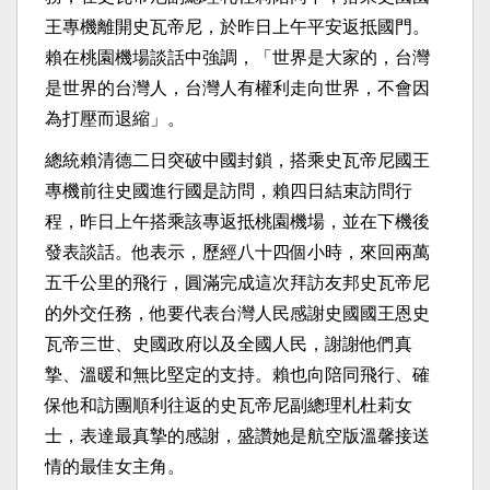
王專機離開史瓦帝尼，於昨日上午平安返抵國門。
賴在桃園機場談話中強調，「世界是大家的，台灣
是世界的台灣人，台灣人有權利走向世界，不會因
為打壓而退縮」。
總統賴清德二日突破中國封鎖，搭乘史瓦帝尼國王
專機前往史國進行國是訪問，賴四日結束訪問行
程，昨日上午搭乘該專返抵桃園機場，並在下機後
發表談話。他表示，歷經八十四個小時，來回兩萬
五千公里的飛行，圓滿完成這次拜訪友邦史瓦帝尼
的外交任務，他要代表台灣人民感謝史國國王恩史
瓦帝三世、史國政府以及全國人民，謝謝他們真
摯、溫暖和無比堅定的支持。賴也向陪同飛行、確
保他和訪團順利往返的史瓦帝尼副總理札杜莉女
士，表達最真摯的感謝，盛讚她是航空版溫馨接送
情的最佳女主角。