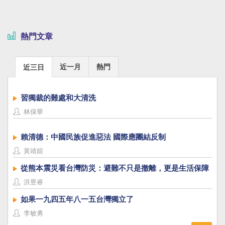
熱門文章
近一月
熱門
近三日
習獨裁的難處和大清洗
林保華
賴清德：中國民族促進惡法 國際應團結反制
黃靖媗
從熊本震災看台灣防災：避難不只是撤離，更是生活保障
洪昱睿
如果一九四五年八一五台灣獨立了
李敏勇