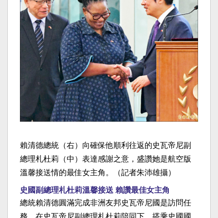
賴清德總統（右）向確保他順利往返的史瓦帝尼副
總理札杜莉（中）表達感謝之意，盛讚她是航空版
溫馨接送情的最佳女主角。（記者朱沛雄攝）
史國副總理札杜莉溫馨接送 賴讚最佳女主角
總統賴清德圓滿完成非洲友邦史瓦帝尼國是訪問任
務，在史瓦帝尼副總理札杜莉陪同下，搭乘史國國