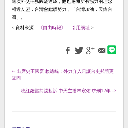
這次外交任務圓滿達成，他也感謝所有協力的理念
相近友盟，台灣會繼續努力，「台灣加油，天佑台
灣」。
< 資料來源：
《自由時報》
｜
引用網址
>
⇐ 出席史王國宴 賴總統：外力介入只讓台史邦誼更
鞏固
收紅錢當共諜起訴 中天主播林宸佑 求刑12年 ⇒