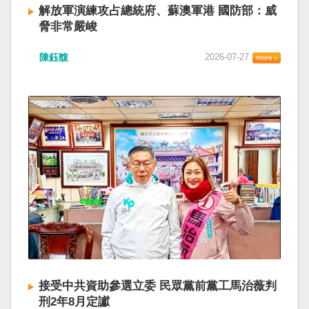
解放軍演練攻占總統府、蘇澳軍港 國防部：威
脅非常嚴峻
陳鈺馥
2026-07-27
接受中共資助參選立委 民眾黨前黨工馬治薇判
刑2年8月定讞