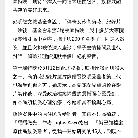
園特映，期待台灣人一同追尋理性包容、族群共融
共存的美好未來。
彭明敏文教基金會說，「傳奇女伶高菊花」紀錄片
上映後，基金會舉辦3場校園特映，與十多所大專院
校團體及高中合辦，攜手與200多名學子一同走入戲
院，並且安排映後深入座談，學子盡情提問及世代
對話，傾聽並理解沉默半個世紀的聲音。
第一場特映於5月12日台北登場，映後座談的與談人
之一、高菊花紀錄片製片熊儒賢說明受難者第二代
也深受創傷之苦，她表示，高菊花女兒施昭伶在影
片製作後，深受政治檔案揭露的震撼而心靈受創，
如今尚須接受心理治療，令她相當不捨與心痛。
政治案件中的原住民族受難者，其實不只高菊花，
「隱隱微光」作者 Liglav A-wu指出，「就已知檔案
原住民族受難者，從我一開始研究的45人，到現在