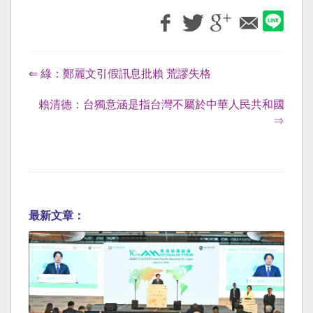
⇐ 綠：鄭麗文引假訊息批賴 荒謬失格
賴清德：台獨意涵是指台灣不屬於中華人民共和國
⇒
最新文章：