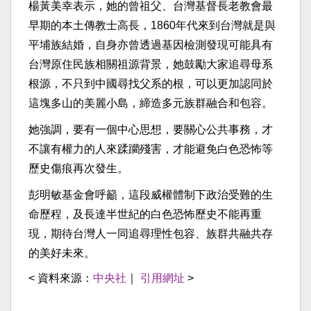
楊黃美幸表示，她的曾祖父、台灣基督長老教會最
早期的本土傳教士高長，1860年代來到台灣就是與
平埔族結婚，自身亦曾透過基因檢測發現可能具有
台灣原住民族相關祖源背景，她鼓勵大家追尋母系
根源，不只到中國尋找父系的根，可以更加認同於
這塊多山的美麗小島，締造多元族群融合和包容。
她強調，要有一個中心思想，要關心公共事務，才
不讓有權力的人來蹂躪殘害，才能避免白色恐怖等
歷史傷痕再次發生。
彭明敏基金會呼籲，這段威權體制下政治受難的生
命歷程，及長達半世紀的白色恐怖歷史不能再重
現，期待台灣人一同追尋理性包容、族群共融共存
的美好未來。
< 資料來源：
中央社
｜
引用網址
>