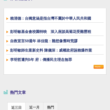
賴清德：台獨意涵是指台灣不屬於中華人民共和國
彭明敏基金會校園特映 深入座談高菊花受難歷程
自救宣言59週年 林佳龍：難想像舊時荒謬
彭明敏師生案新史料 陳儀深：威權政府誣賴爆炸案
李明哲遭判5年 府：傳播民主理念無罪
熱門文章
近一月
熱門
近三日