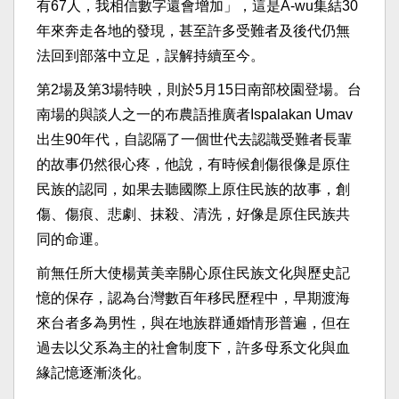
有67人，我相信數字還會增加」，這是A-wu集結30
年來奔走各地的發現，甚至許多受難者及後代仍無
法回到部落中立足，誤解持續至今。
第2場及第3場特映，則於5月15日南部校園登場。台
南場的與談人之一的布農語推廣者Ispalakan Umav
出生90年代，自認隔了一個世代去認識受難者長輩
的故事仍然很心疼，他說，有時候創傷很像是原住
民族的認同，如果去聽國際上原住民族的故事，創
傷、傷痕、悲劇、抹殺、清洗，好像是原住民族共
同的命運。
前無任所大使楊黃美幸關心原住民族文化與歷史記
憶的保存，認為台灣數百年移民歷程中，早期渡海
來台者多為男性，與在地族群通婚情形普遍，但在
過去以父系為主的社會制度下，許多母系文化與血
緣記憶逐漸淡化。