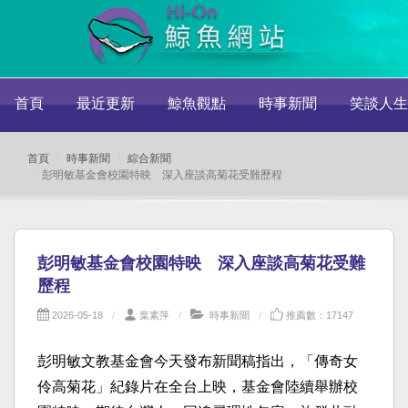
首頁
最近更新
鯨魚觀點
時事新聞
笑談人生
首頁
時事新聞
綜合新聞
彭明敏基金會校園特映 深入座談高菊花受難歷程
彭明敏基金會校園特映 深入座談高菊花受難
歷程
2026-05-18
葉素萍
時事新聞
推薦數：17147
彭明敏文教基金會今天發布新聞稿指出，「傳奇女
伶高菊花」紀錄片在全台上映，基金會陸續舉辦校