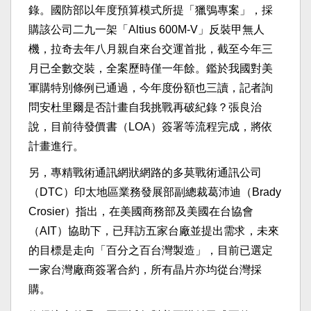
錄。國防部以年度預算模式所提「獵鴞專案」，採
購該公司二九一架「Altius 600M-V」反裝甲無人
機，拉奇去年八月親自來台交運首批，截至今年三
月已全數交裝，全案歷時僅一年餘。鑑於我國對美
軍購特別條例已通過，今年度份額也三讀，記者詢
問安杜里爾是否計畫自我挑戰再破紀錄？張良治
說，目前待發價書（LOA）簽署等流程完成，將依
計畫進行。
另，專精戰術通訊網狀網路的多莫戰術通訊公司
（DTC）印太地區業務發展部副總裁葛沛迪（Brady
Crosier）指出，在美國商務部及美國在台協會
（AIT）協助下，已拜訪五家台廠並提出需求，未來
的目標是走向「百分之百台灣製造」，目前已選定
一家台灣廠商簽署合約，所有晶片亦均從台灣採
購。