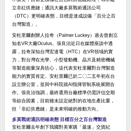
立非紅供應鏈；通訊大廠多莫戰術通訊公司
（DTC）更明確表態，目標是達成設備「百分之百
台灣製造」。
安杜里爾創辦人拉奇（Palmer Luckey）過去曾創立
知名VR大廠Oculus。張良治近日在媒體座談中透
露，拉奇深知台灣宏達電（HTC）在VR領域的實
力，對台灣在光學、小型發動機、晶片及精密機械
等製造能量深具信心，這代表安杜里爾對台灣製造
能力的實質肯定。安杜里爾已於二〇二五年初在台
設立辦公室，並與中科院就AI指揮管制系統展開合
作。張良治強調，最終選用台廠標準仍需評估交期
等綜合因素，目前雖未設定絕對的在地生產比重，
但「非紅供應鏈」是未來明確的推動方向。
多莫戰術通訊明確表態 目標百分之百台灣製造
安杜里爾去年創下我國對美軍購「最速」交貨紀