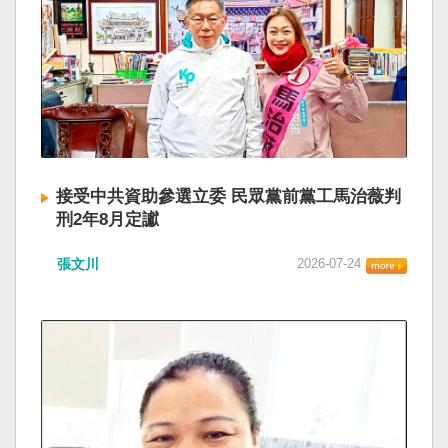
接受中共資助參選立委 民眾黨前黨工馬治薇判
刑2年8月定讞
張文川
2026-07-24