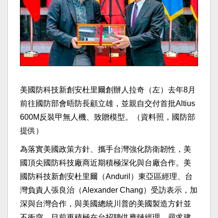
美國防科技新創安杜里爾創辦人拉奇（左）去年8月
前往國防部會晤防長顧立雄，並親自交付首批Altius
600M反裝甲無人機、致贈模型。（資料照，國防部
提供）
為落實美國政策方針、攜手台灣強化防衛韌性，美
國頂尖國防科技廠商近期積極深化與台廠合作。美
國防科技新創安杜里爾（Anduril）東亞區經理、台
灣負責人張良治（Alexander Chang）受訪表示，加
深與台灣合作，與美國總統川普的美國製造方針並
不衝突，目前更積極在台招聘供應鏈經理，尋求建