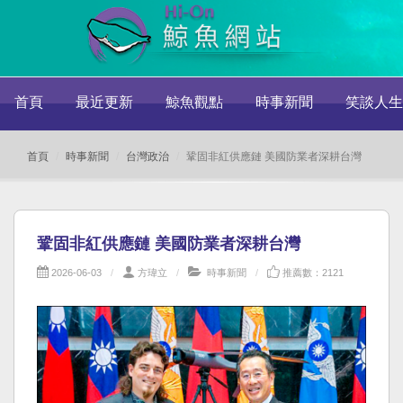
首頁
最近更新
鯨魚觀點
時事新聞
笑談人生
首頁
時事新聞
台灣政治
鞏固非紅供應鏈 美國防業者深耕台灣
鞏固非紅供應鏈 美國防業者深耕台灣
2026-06-03
方瑋立
時事新聞
推薦數：2121