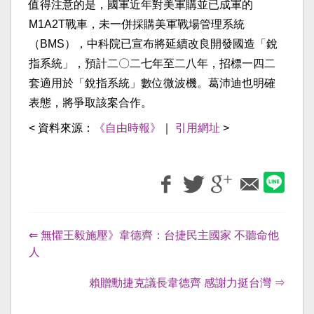
值得注意的是，國軍近年對美軍購並已成軍的
M1A2T戰車，未一併採購美軍戰場管理系統
（BMS），中科院已宣布將延續改良開發國造「銳
指系統」，預計二〇二七年至二八年，招標一四二
套適用於「銳指系統」數位微波機。葛沛迪也明確
表態，將爭取該案合作。
< 資料來源：
《自由時報》
｜
引用網址
>
⇐ 無懼王毅施壓》韋德齊：台捷民主國家 不聽命他
人
賴贈勳捷克議長韋德齊 感謝力挺台灣 ⇒