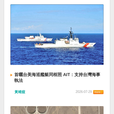
首曬台美海巡艦艇同框照 AIT：支持台灣海事
執法
黃靖媗
2026-07-29