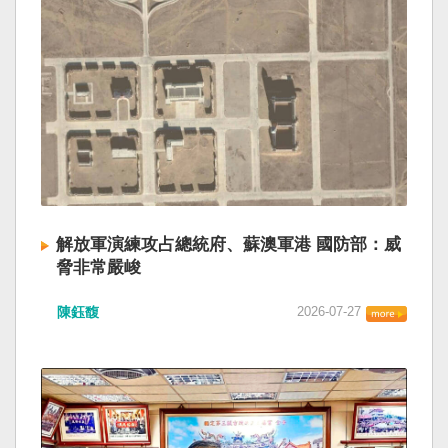
解放軍演練攻占總統府、蘇澳軍港 國防部：威
脅非常嚴峻
陳鈺馥
2026-07-27