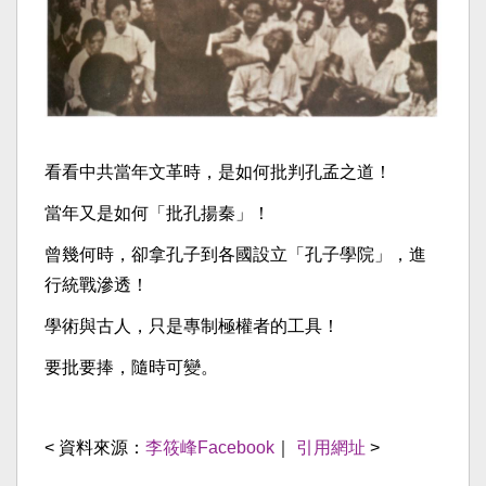
看看中共當年文革時，是如何批判孔孟之道！
當年又是如何「批孔揚秦」！
曾幾何時，卻拿孔子到各國設立「孔子學院」，進
行統戰滲透！
學術與古人，只是專制極權者的工具！
要批要捧，隨時可變。
< 資料來源：
李筱峰Facebook
｜
引用網址
>