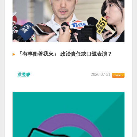
「有事衝著我來」 政治責任或口號表演？
洪昱睿
2026-07-31