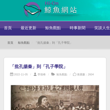
首頁
最近更新
鯨魚觀點
時事新聞
笑談人生
首頁
鯨魚觀點
「批孔揚秦」到「孔子學院」
「批孔揚秦」到「孔子學院」
2022-11-05
李筱峰
鯨魚觀點
推薦數：2604