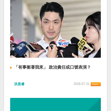
「有事衝著我來」 政治責任或口號表演？
洪昱睿
2026-07-31