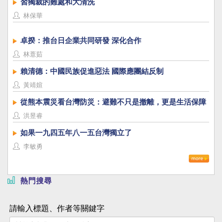
習獨裁的難處和大清洗
林保華
卓揆：推台日企業共同研發 深化合作
林薏茹
賴清德：中國民族促進惡法 國際應團結反制
黃靖媗
從熊本震災看台灣防災：避難不只是撤離，更是生活保障
洪昱睿
如果一九四五年八一五台灣獨立了
李敏勇
熱門搜尋
請輸入標題、作者等關鍵字