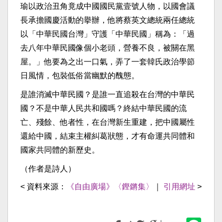
瑜以政治丑角竟成中國國民黨壹號人物，以國會議
長承擔國慶活動的擧辦，他將蔡英文總統兩任總統
以「中華民國台灣」守護「中華民國」稱為：「過
去八年中華民國像個小老頭，營養不良，被關在黑
屋。」他要為之出一口氣，弄了一套韓氏政治學節
日風情，包裝低俗當幽默的醜態。
是誰消滅中華民國？是誰一直追殺在台灣的中華民
國？不是中華人民共和國嗎？終結中華民國的流
亡、殘餘、他者性，在台灣新生重建，把中國屬性
還給中國，結束主權糾葛狀態，才有命運共同體和
國家共同體的新歷史。
（作者是詩人）
< 資料來源：
《自由廣場》〈鏗鏘集〉
｜
引用網址
>