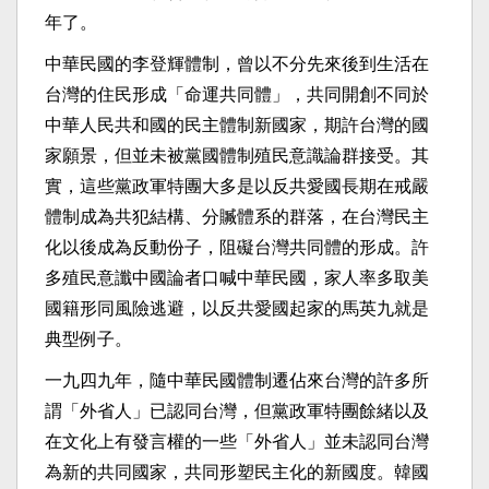
年了。
中華民國的李登輝體制，曾以不分先來後到生活在
台灣的住民形成「命運共同體」，共同開創不同於
中華人民共和國的民主體制新國家，期許台灣的國
家願景，但並未被黨國體制殖民意識論群接受。其
實，這些黨政軍特團大多是以反共愛國長期在戒嚴
體制成為共犯結構、分贓體系的群落，在台灣民主
化以後成為反動份子，阻礙台灣共同體的形成。許
多殖民意讖中國論者口喊中華民國，家人率多取美
國籍形同風險逃避，以反共愛國起家的馬英九就是
典型例子。
一九四九年，隨中華民國體制遷佔來台灣的許多所
謂「外省人」已認同台灣，但黨政軍特團餘緒以及
在文化上有發言權的一些「外省人」並未認同台灣
為新的共同國家，共同形塑民主化的新國度。韓國