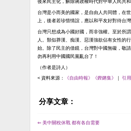
後來民主化，解除蔣政權時代對中華人民共和
台灣是小而美的國家，是自由人共同體，在世
上，後者若珍惜情誼，應以和平友好對待台灣
台灣只想成為小國好國，而非強權。至於所謂
人。類似莽漢、痴漢、惡漢強欲佔有女性的行
始。除了民主的借鏡，台灣對中國無礙，敬請
勿再利用中國國民黨亂台了！
（作者是詩人）
< 資料來源：
《自由時報》《鏗鏘集》
｜
引
分享文章：
⇐ 美中關稅休戰 都有各自需要