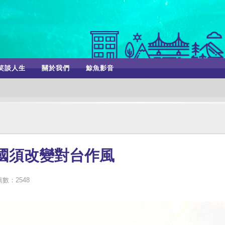
笑談人生
關於我們
鯨魚影音
國須改變對台作風
數：2548