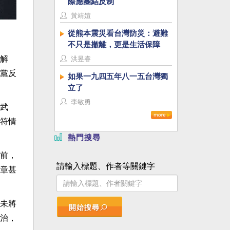
際應團結反制
黃靖媗
從熊本震災看台灣防災：避難
不只是撤離，更是生活保障
解
洪昱睿
黨反
如果一九四五年八一五台灣獨
立了
李敏勇
武
符情
熱門搜尋
前，
請輸入標題、作者等關鍵字
章甚
未將
開始搜尋
治，