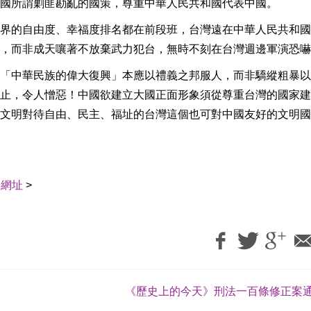
國所謂剿匪勘亂的國策，尊重中華人民共和國代表中國。
界的自由度、幸福度排名都在前段班，台灣遠在中華人民共和國
，而非成天嚷著不放棄武力犯台，無時不刻在台灣週邊軍演恐嚇
「中華民族的偉大復興」本應以禮義之邦服人，而非驕縱粗暴以
止，令人憎惡！中國欲建立大國正面形象須從尊重台灣的國家建
文明對待自由、民主、福址的台灣這個也可對中國友好的文明國
用網址
>
《歷史上的今天》刑法一百條修正案通