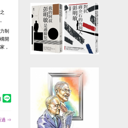
之
。
力制
構開
家，
過 ⇒