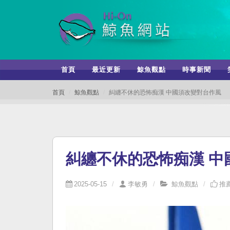
首頁
最近更新
鯨魚觀點
時事新聞
首頁
鯨魚觀點
糾纏不休的恐怖痴漢 中國須改變對台作風
糾纏不休的恐怖痴漢 中
2025-05-15
李敏勇
鯨魚觀點
推薦