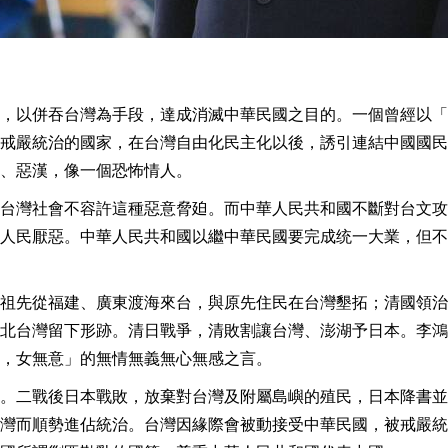
，以併吞台灣為手段，達成消滅中華民國之目的。一個曾經以「
戒嚴統治的國家，在台灣自由化民主化以後，誘引連結中國國民
、惡漢，像一個恐怖情人。
台灣社會不容許這種惡意脅廹。而中華人民共和國不斷對台文攻
人民厭惡。中華人民共和國以繼中華民國要完成统一大業，但不
祖先從福建、廣東渡海來台，與原先住民在台灣墾拓；清國領治
北台灣留下形跡。清日戰爭，清敗割讓台灣、澎湖予日本。李鴻
，女無意」的無情無義無心無感之言。
。二戰後日本戰敗，放棄對台灣及附屬島嶼的殖民，日本降書並
灣而順勢進佔統治。台灣因緣際會被動接受中華民國，被戒嚴統