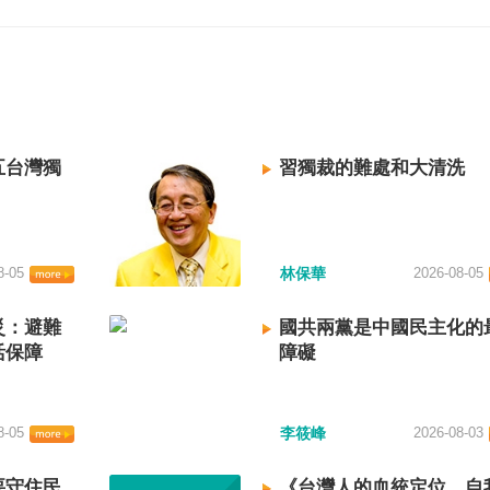
五台灣獨
習獨裁的難處和大清洗
8-05
林保華
2026-08-05
災：避難
國共兩黨是中國民主化的
活保障
障礙
8-05
李筱峰
2026-08-03
要守住民
《台灣人的血統定位、自