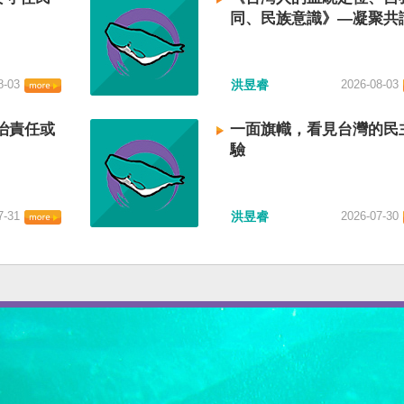
同、民族意識》—凝聚共
建立台灣國族認同
8-03
洪昱睿
2026-08-03
治責任或
一面旗幟，看見台灣的民
驗
7-31
洪昱睿
2026-07-30