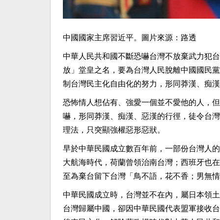
中國國家主席習近平。圖片來源：路透
中華人民共和國不斷恐嚇台灣不放棄武力犯台
放」堂皇之名，要為台灣人民脫離中國國民黨
制台灣民主化自由化的努力，形同莽漢、痴漢
恐怖情人想佔有、強愛一個並不愛他的人，但
嚇，形同莽漢、痴漢、惡漢的行徑，徒令台灣
理法，只突顯強權惡形惡狀。
早於中華民國成立數百年前，一部份台灣人的
大航海時代，荷蘭曾領治南台灣；西班牙也在
至為棄台留下台灣「鳥不語，花不香；男無情
中華民國成立時，台灣並不在內，屬日本領土
台灣歸屬中國，卻因中華民國代表盟軍接收台