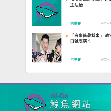
主法治
洪昱睿
2026-0
「有事衝著我來」 政
口號表演？
洪昱睿
2026-0