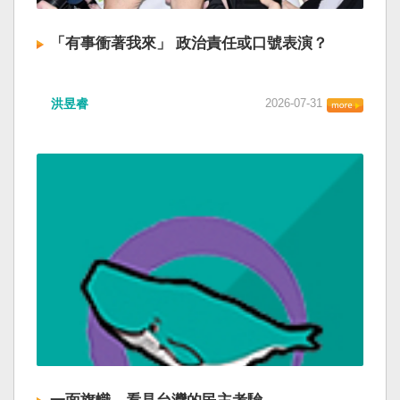
「有事衝著我來」 政治責任或口號表演？
洪昱睿
2026-07-31