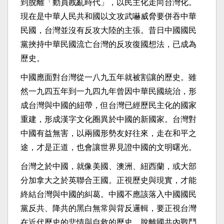
到脫離「動員戡亂時代」，以民主化走向台灣化。
現在是中華人民共和國以文攻武嚇威脅要併吞中華
民國，台灣並沒有反攻大陸的主張。昔日中國國民
黨挾持中華民國流亡台灣的反攻復國想法，已成為
歷史。
中國應面對台灣從一八九五年就被割讓的歷史。雖
然一九四五年到一九四九年曾因中華民國統治，形
成台灣與中國的紐帶，但台灣已經歷民主化的國家
重建，形成漢字文化圈異於中國的新國家。台灣對
中國有益無害，以兩國形勢友好往來，走在和平之
途，才是正道，也會讓世界見證中國的文明曙光。
台灣之於中國，就像美國、澳洲、紐西蘭，或大部
分加拿大之於英聯合王國。正視歷史與現實，才能
終結台灣與中國的糾葛。中國不應該落入中國國民
黨反共、降共的黑白無常與背反邏輯，要正視台灣
在近代歷史的悲情與自救的歷史，脫離國共內戰鬥