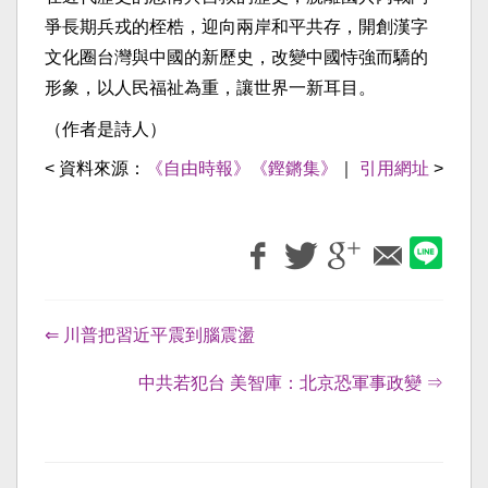
爭長期兵戎的桎梏，迎向兩岸和平共存，開創漢字
文化圈台灣與中國的新歷史，改變中國恃強而驕的
形象，以人民福祉為重，讓世界一新耳目。
（作者是詩人）
< 資料來源：
《自由時報》《鏗鏘集》
｜
引用網址
>
⇐ 川普把習近平震到腦震盪
中共若犯台 美智庫：北京恐軍事政變 ⇒