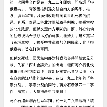
第一次國共合作是在一九二四年開始，即所謂「聯
俄容共」。背景應推到孫文結合南方的粵系、桂
系、滇系軍閥，以廣州政府對抗袁世凱死後的皖
系、直系、奉系…等北洋軍閥紛爭割據，輪番掌控
的北京政府。但孫文遭南方軍閥的排擠，雄心勃勃
的他最後結合頻頻示好的蘇俄共產勢力，建立黨軍
（黃埔軍校），接受中共黨員加入國民黨，此「聯
俄容共」旨在打倒軍閥。
但孫文死後，國民黨內部對於聯俄容共開始意見分
歧。先有「西山會議派」的出走，繼而蔣介石北伐
軍事行動來到南京後，旋即反抗業已遷到武漢，仍
在容共的汪精衛的黨中央，造成一九二七年的「寧
漢分裂」。寧漢分裂的同時，蔣介石發動四一二事
件「清黨」，大量捕殺中共黨員！
蔣介石繼而聯合他系軍閥，於一九二八年號稱「統