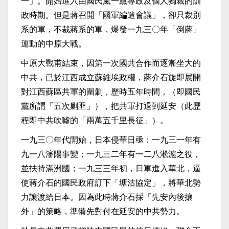
一」。開始進入由國民黨一黨專政及個人獨裁的訓
政時期。但是蔣召開「國軍編遣會議」，卻只裁別
系的軍，不裁蔣系的軍，爆發一九三〇年「倒蔣」
運動的中原大戰。
中原大戰甫結束，因第一次國共合作而逐漸坐大的
中共，已於江西成立蘇維埃政權，蔣介石旋即展開
對江西蘇區共軍的圍剿，歷時五年時間，（即國民
黨所謂「五次剿匪」），把共軍打退到延安（此歷
程即中共吹噓的「兩萬五千里長征」）。
一九三〇年代開始，日本侵華日亟：一九三一年有
九一八瀋陽事變；一九三二年有一二八淞滬之役，
並扶持滿洲國；一九三三年初，日軍進入華北，逼
使蔣介石的國民政府訂下「塘沽協定」，將華北勢
力讓渡給日本。因為此時蔣介石採「先安內後攘
外」的策略，準備先對付在延安的中共勢力。