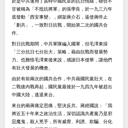
於是中共運用了當時中國民眾的抗日情緒，聯合不
甘被稱為「不抵抗將軍」的張學良，於一九三六年
底發動「西安事變」，綁架蔣介石，逼使蔣停止
「剿共」，一致對日抗戰，開始第二次的國共合
作。
對日抗戰期間，中共軍隊編入國軍，但毛澤東採
「三分抗日七分壯大」策略，藉由抗戰而發展勢
力。也難怪毛澤東後來說，感謝日本侵華，讓他們
有壯大發展的機會。
由於有前兩次的國共合作，中共藉國民黨壯大，在
二戰後內戰再起，國民黨最後於一九四九年被趕出
中國大陸，逃退來台。
來台的兩蔣痛定思痛，堅決反共。蔣經國說：「我
將近五十年來之政治生活，深切認識共產黨乃是邪
惡魔鬼，殺人兇手，所有威脅、利誘、欺騙、分化