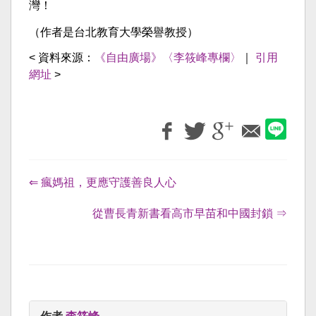
灣！
（作者是台北教育大學榮譽教授）
< 資料來源：
《自由廣場》〈李筱峰專欄〉
｜
引用
網址
>
⇐ 瘋媽祖，更應守護善良人心
從曹長青新書看高市早苗和中國封鎖 ⇒