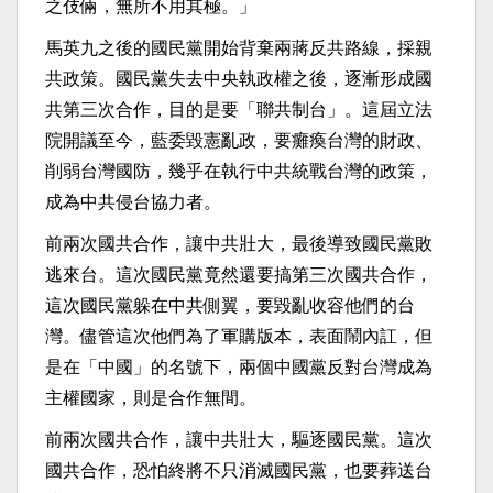
之伎倆，無所不用其極。」
馬英九之後的國民黨開始背棄兩蔣反共路線，採親
共政策。國民黨失去中央執政權之後，逐漸形成國
共第三次合作，目的是要「聯共制台」。這屆立法
院開議至今，藍委毀憲亂政，要癱瘓台灣的財政、
削弱台灣國防，幾乎在執行中共統戰台灣的政策，
成為中共侵台協力者。
前兩次國共合作，讓中共壯大，最後導致國民黨敗
逃來台。這次國民黨竟然還要搞第三次國共合作，
這次國民黨躲在中共側翼，要毀亂收容他們的台
灣。儘管這次他們為了軍購版本，表面鬧內訌，但
是在「中國」的名號下，兩個中國黨反對台灣成為
主權國家，則是合作無間。
前兩次國共合作，讓中共壯大，驅逐國民黨。這次
國共合作，恐怕終將不只消滅國民黨，也要葬送台