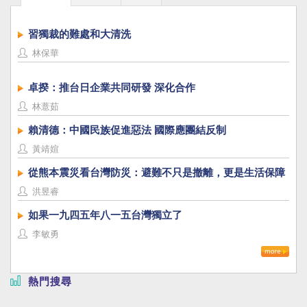
習獨裁的難處和大清洗
林保華
卓揆：推台日企業共同研發 深化合作
林薏茹
賴清德：中國民族促進惡法 國際應團結反制
黃靖媗
從熊本震災看台灣防災：避難不只是撤離，更是生活保障
洪昱睿
如果一九四五年八一五台灣獨立了
李敏勇
熱門搜尋