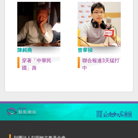
陳銘堯
曾韋禎
穿著「中華民
聯合報連3天猛打
國」壽
中
財團法人彭明敏文教基金會