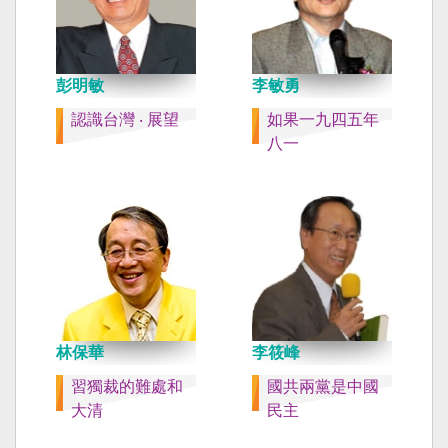
彭明敏
李敏勇
認識台灣 ‧ 展望
如果一九四五年
八一
林保華
李筱峰
習獨裁的難處和
國共兩黨是中國
大清
民主