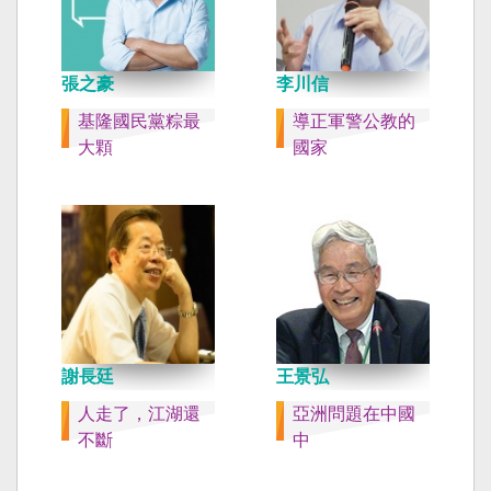
張之豪
李川信
基隆國民黨粽最
導正軍警公教的
大顆
國家
謝長廷
王景弘
人走了，江湖還
亞洲問題在中國
不斷
中