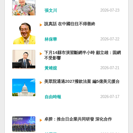
近平思想嗎？ 最後一句是「會議還研究了其他事
張文川
2026-07-23
項。」這是每次外媒最感興趣的問題，那就是人
事問題。港媒大做文章，排查二十屆中央委員清
說真話 在中國往往不得善終
洗了多少人？這為習近平的進一步獨裁和二十一
大續任鋪平道路。據統計，過去一年，已有十九
名中央委員被官方宣布落馬或罷免全國人大代表
林保華
2026-07-22
職務。另外還有「失蹤」者。總共接近三十人。
領銜的是兩名政治局委員：軍委副主席張又俠與
下月14縣市演習斷網半小時 顧立雄：固網
新疆黨委書記馬興瑞。 軍方還有原中央軍委副主
不受影響
席何衛東、原軍委委員兼聯合參謀部參謀長劉振
黃靖媗
2026-07-21
立、原軍委政治工作部主任苗華、前信息支援部
隊政委李偉、前陸軍司令員李橋、前中央軍委裝
美眾院通過2027撥款法案 編5億美元援台
備發展部部長許學強、前西部戰區政委李鳳彪、
前空軍政委郭普校、前東部戰區政委劉青松、前
南部戰區司令員吳亞男、前南部戰區政委王文
自由時報
2026-07-17
全、前西部戰區司令員汪海江、前北部戰區司令
員黃銘、前中部戰區政委徐德清、前國防大學政
委鍾紹軍等。 黨政系統部分，前廣西政府主席藍
卓揆：推台日企業共同研發 深化合作
天立、前內蒙古政府主席王莉霞、前中國證監會
主席易會滿、前內蒙古黨委書記孫紹騁、前浙江