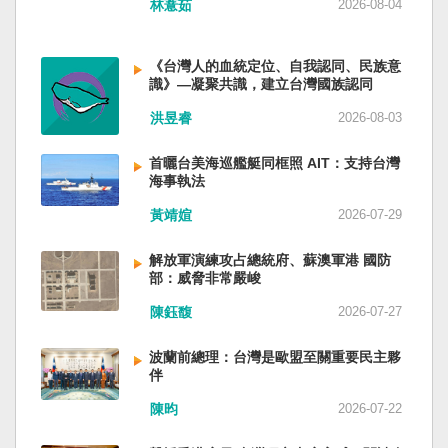
林薏茹
2026-08-04
省委書記易煉紅、前應急管理部部長王祥喜、前
重慶市長胡衡華等。前中聯部部長劉建超、前工
信部部長金壯龍、前中央軍民融合辦常務副主任
《台灣人的血統定位、自我認同、民族意
雷凡培，都是被不正常免職。 最新的河北黨書記
識》—凝聚共識，建立台灣國族認同
倪岳峰「另有任用」，應該是與德國之聲與紐約
洪昱睿
2026-08-03
時報披露張家口對海外人士動態控制平台被登錄
有關。 這些大清洗是反映習近平的穩定還是不
安？ （作者林保華為資深時事評論員）
首曬台美海巡艦艇同框照 AIT：支持台灣
海事執法
黃靖媗
2026-07-29
解放軍演練攻占總統府、蘇澳軍港 國防
部：威脅非常嚴峻
陳鈺馥
2026-07-27
波蘭前總理：台灣是歐盟至關重要民主夥
伴
陳昀
2026-07-22