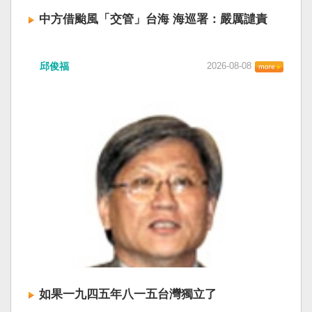
中方借颱風「交管」台海 海巡署：嚴厲譴責
中國廣東海事局公告，受到颱風白海豚影響，
邱俊福
2026-08-08
「將對經過台灣海峽南口北上船舶實施交通管
制」。海巡署昨晚嚴正駁斥，強調中國無任何權
利在台灣海峽實施交通管制。（圖擷取自中國央
視網） 陸委會：中共無理粗魯聲明 極其可笑 中國
廣東海事局公告，受到颱風白海豚影響，「將對
經過台灣海峽南口北上船舶實施交通管制」。海
巡署昨晚嚴正駁斥，強調中國無任何權利在台灣
海峽實施交通管制。陸委會也表示，中共假借颱
風名義聲稱管制相關海域，違反聯合國海洋法公
約等國際規範，「中共有關部門的無理粗魯聲明
是對國際秩序與規範的無知、漠視與踐踏，極其
可笑」。 中國海事局官網六日公告，颱風白海豚
將影響台灣海峽及周邊海域，廣東海事局決定六
日晚間六時起，對經過台灣海峽南口北上船舶實
施交通管制，各船舶必須遵守交通管制要求，聽
如果一九四五年八一五台灣獨立了
從現場海事管理機構指揮。 海巡署昨表示，台灣