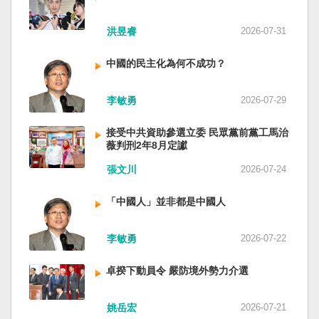
洪昱睿
2026-07-31
中國的民主化為何不成功？
李敏勇
2026-07-29
接受中共資助參選立委 民眾黨前黨工馬治
薇判刑2年8月定讞
張文川
2026-07-24
「中國人」並非都是中國人
李敏勇
2026-07-22
卓揆下動員令 嚴防境外勢力介選
姚岳宏
2026-07-21