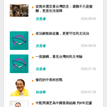
低調，僅僅只有一段話，往常喜歡用的「鑄牢」
反制的惡法。 提醒各國「紅色恐怖正在世界蔓
萬六千多平方公里的美麗島嶼群落，中央山脈南
不見了，改為「加快、加強」。從奇技淫巧改為
延」 賴清德表示，面對中國威權主義不斷擴張，
從熊本震災看台灣防災：避難不只是撤
北相連，四面海域環抱，是島嶼國度不是大陸國
離，更是生活保障
「適應不同群體消費需求擴大優質供給」。顯然
紅色恐怖正在世界各地蔓延，今年論壇主題聚焦
家。 一九四五年八一五，台灣人在祖國的迷惘與
七月中國官方的經濟數字，製造業採購經理人指
討論全球的民主韌性、灰帶侵擾的因應聯防，以
迷障中做了錯誤的選擇，不只造成台灣集體命運
洪昱睿
2026-08-05
數PMI，由六月的五十．三％大幅滑落至四十九．
及非紅供應鏈的重塑，更加反映出台灣在國際社
的坎坷挫折，也影響中國的國家分裂。民主化後
二％，不僅低於預估的五十．一％，更一舉跌破
會中的角色定位，以及期許台灣能承擔的國際責
的台灣，要走向新歷史，珍惜台灣自己的條件，
五十％榮枯線，加上非製造業和綜合PMI產出指數
任。 賴清德表示，當今台灣的民主成就受到國際
依法解散統促黨，更要守住民主法治
好好建構我們尚未正常化的國家。台灣是小而
三大核心指標同步跌穿榮枯線，習近平的梭哈
的肯定，面對中國「民促法」的威脅，台灣不會
美、豐裕而堅強，在太平洋西南海域，一個閃亮
（孤注一擲）失敗，在會議文件上不得不兩處承
接受統戰滲透和紅色恐怖、不會坐視中國將壓迫
的國家。 中國啊！請獨立於台灣之外吧！如果在
洪昱睿
2026-08-03
認「困難」。 一處是「有效應對各種外部衝擊和
黑手伸進台灣，或任何自由國家與地區。 賴清德
意收拾「中華民國」這個你們立鑄為繼承之國碑
內部困難」，後面提及「要高度重視經濟運行中
強調，台灣會以行動積極響應，落實「集體防
銘的國號，台灣也會尊重歷史，對殘餘中國做歷
一面旗幟，看見台灣的民主考驗
的困難挑戰」。其後各段落所說的例如公平競
禦、責任分擔」，並將持續提升國防力量、強化
史的了結，寫下句點。生活在台灣的人們應共同
爭、就業、三農、天災等都是。而「常態化解決
全社會防衛韌性，增進國際合作，凝聚最大的力
起造一個對「中國」不構成侵權的新國家，開啟
企業帳款拖欠問題」，更暴露企業之間拖欠已經
洪昱睿
2026-07-30
量，確保印太區域的和平穩定；台灣也將善用
歷史的新樂章。歷史不會重來，但提供教訓。
是常態化。近三十年前的「三角債」是不是復活
AI、半導體、資通訊等高科技產業優勢，串聯民
（作者是詩人）
了？企業發薪給員工當然也拖欠。 另外有兩處提
主夥伴，一起打造「非紅供應鏈」，來強化經濟
慘烈的中美科技戰
到「兜牢基層『三保』底線」和「抓好『一老一
韌性，讓彼此的國家更安全更繁榮。 最後，賴清
小』服務保障」，社會保險系統也出了問題。 後
德說，台灣是民主自由的燈塔，也是印太和平的
林保華
2026-07-29
段有一句「推動各級領導幹部以更加昂揚向上的
重要基石，即使威權主義威脅及全球新興挑戰不
精氣神，不斷創造高質量發展新業績」。不懂什
斷，台灣有堅定的意志，確保民主燈塔永明，自
中配周滿芝為中國發展組織 判8年定讞
麼是「精氣神」，還以為是假文件，是新時代習
由基石永固。