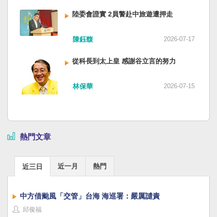
陸委會證實 2員警赴中旅遊遭押走
陳鈺馥
2026-07-17
從科長到太上皇 感謝谷立言的努力
林保華
2026-07-15
熱門文章
近一月
熱門
近三日
中方借颱風「交管」台海 海巡署：嚴厲譴責
邱俊福