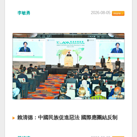
海峽為國際水域，依據「聯合國海洋法公約」等
如果一九四五年八一五台灣獨立了， 二戰後台灣
國際規範，領海範圍外均適用國際法「公海航行
李敏勇
2026-08-05
的歷史就不會有中國國民黨，也不會捲入迄今仍
自由」原則，中國無任何權利對該水域實施「管
糾纏未解的中國困境。中華民國早就完全被中華
制」；海巡署向來尊重符合國際法的航行自由，
人民共和國接續了，中國是中國，台灣是台灣。
對於中方假借「颱風」之名，行假造「管轄權」
兩岸已有正常外交，中國也可致力提升國民福
之實的認知作戰，企圖藉海事管制將台海內水
祉。 如果一九四五年八一五台灣獨立了，就像二
化，予以最嚴厲譴責，並要求中方恪守國際規
戰後許多殖民地選擇獨立，成為杭廷頓第二波民
範，避免破壞區域的和平穩定。 海巡署同時強
主化的歷史。獨立的台灣會像脫離日本殖民的韓
調，將持續運用聯合情監偵手段，全天候掌握我
國，八一五這一天成為獨立紀念日及光復節。不
國周邊海域動態，目前未偵獲中國船舶異常舉
同於有國家歷史的朝鮮，台灣是新興國家，開展
動，亦未接獲航商反映遭到廣播干擾，提醒航經
自己國家的歷史。台灣沒有像朝鮮的左右路線競
該海域之商貨輪，如接獲中方廣播時，無需理會
逐政權，造成內戰形成南韓、北朝分裂國家的歷
中方要求，並請立即通報相關單位，海巡署將會
史。或許會有左右路線政黨，形塑台灣的國家之
採取一切必要手段，確保船舶航行自由與安全。
路。 如果一九四五年八一五台灣獨立了，一九四
九年中華人民共和國革命推翻中華民國，中國國
民黨蔣介石政權只能選擇海南島，國共競鬥的歷
史就會是另一種局面，與台灣無關。台灣沒有中
賴清德：中國民族促進惡法 國際應團結反制
國問題，中國也沒有台灣問題。台灣與中國也不
至於陳兵海峽兩岸，戰爭的陰影籠罩。 如果一九
賴清德總統昨於凱達格蘭論壇致詞表示，中國
四五年八一五台灣獨立了，台灣會成為東亞漢字