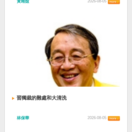
黃靖媗
2026-08-05
「民族團結進步促進法」對各國人民進行政治審
文化圈一個不屬於中國的新興國家。台灣或許像
查，國際社會應團結反制。（記者田裕華攝） 中
新加坡一樣，通行漢字中文華語，也留下日本
國七月一日起實施「民族團結進步促進法」，總
語，一如新加坡留下英文，本土原有的福佬話、
統賴清德昨日於凱達格蘭論壇致詞表示，中國的
客家話、原住民各族語也不會被壓迫。 如果一九
「民促法」不僅侵害台灣主權，更透過跨國鎮
四五年八一五台灣獨立了，台灣早已是聯合國會
壓，對世界各國人民進行政治審查、製造寒蟬效
員國，也不至於迄今仍以國體不明的身分爭取加
應，是國際社會應該團結反制的惡法；台灣不會
入聯合國。當然不會捲入國內戰後兩個中國的鬥
接受統戰滲透和紅色恐怖、不會坐視中國將壓迫
爭。當然也沒有以反共為名、行專政之實的卅八
黑手伸進台灣，或任何自由國家與地區。 不會坐
年戒嚴讓許多政治受難者的母親長期在黑夜哭
視北京黑手伸進台灣 賴清德指出，中國上個月不
泣。 如果一九四五年八一五台灣獨立了，台灣早
顧國際反對，實施「民族團結進步促進法」，
已民主化，不必有長期戒嚴體制的壓迫，也沒有
「對中政策跨國議會聯盟」（IPAC）隨即發表聲
隨中國國民黨從中國流亡到台灣形成的流亡殖民
明，譴責嚴重違反基本人權。他感謝IPAC日本共
群落留下來的遺民問題。漢字文化圈的國家台灣
同主席中谷元、IPAC執行主任裴倫德昨以行動再
會傳承更多日本留下來的風貌，如果吸引中國人
次彰顯這份聲明的立場，很榮幸代表台灣人民接
來台也是中國僑民或台灣新住民、新國民，而不
習獨裁的難處和大清洗
受IPAC的聲明，台灣會給予堅定的支持，共同捍
是什麼外省人。 如果一九四五年八一五台灣獨立
衛全球民主法治。 賴清德強調，中國的「民促
了，台灣早就是一個小而美的民主國家，不必在
中共在七月卅日政治局會議上，決定十月召開五
法」不僅侵害台灣主權、迫害宗教與少數族群，
國民養成過程的教育被教導成一個虛構的大國，
林保華
2026-08-05
中全會。本來以為在七月上海的AI全球大會以
更透過跨國鎮壓手段，對世界各國人民進行政治
也不會有見證二二八事件的美國副領事葛超智
後，習近平會乘勝追擊，豈料會議對AI突然非常
審查、製造寒蟬效應，是一部國際社會應該團結
（G. Kerr）《被出賣的台灣》這本書。台灣是三