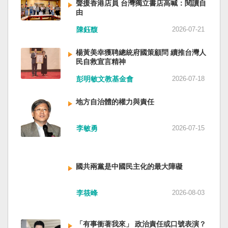
聲援香港店員 台灣獨立書店高喊：閱讀自
由
陳鈺馥
2026-07-21
楊黃美幸獲聘總統府國策顧問 續推台灣人
民自救宣言精神
彭明敏文教基金會
2026-07-18
地方自治體的權力與責任
李敏勇
2026-07-15
國共兩黨是中國民主化的最大障礙
李筱峰
2026-08-03
「有事衝著我來」 政治責任或口號表演？