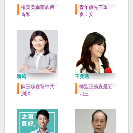
楊黃美幸家族傳
青年優先三重
奇和
奏：安
魏筠
王美琇
陳玉珍在幫中共
轉型正義豈是五
測試
四三