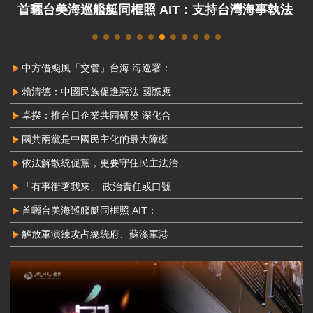
解放軍演練攻占總統府、蘇澳軍港 國防部：威脅
非常嚴峻
中方借颱風「交管」台海 海巡署：
賴清德：中國民族促進惡法 國際應
卓揆：推台日企業共同研發 深化合
國共兩黨是中國民主化的最大障礙
依法解散統促黨，更要守住民主法治
「有事衝著我來」 政治責任或口號
首曬台美海巡艦艇同框照 AIT：
解放軍演練攻占總統府、蘇澳軍港