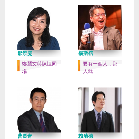
鄒景雯
楊斯棓
鄭麗文與陳恒同
要有一個人，那
場
人就
曹長青
賴清德