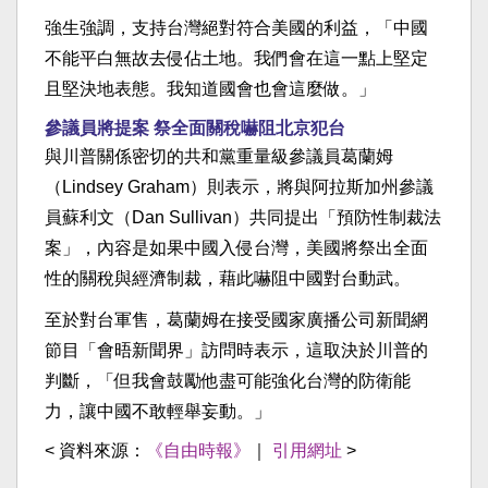
強生強調，支持台灣絕對符合美國的利益，「中國
不能平白無故去侵佔土地。我們會在這一點上堅定
且堅決地表態。我知道國會也會這麼做。」
參議員將提案 祭全面關稅嚇阻北京犯台
與川普關係密切的共和黨重量級參議員葛蘭姆
（Lindsey Graham）則表示，將與阿拉斯加州參議
員蘇利文（Dan Sullivan）共同提出「預防性制裁法
案」，內容是如果中國入侵台灣，美國將祭出全面
性的關稅與經濟制裁，藉此嚇阻中國對台動武。
至於對台軍售，葛蘭姆在接受國家廣播公司新聞網
節目「會晤新聞界」訪問時表示，這取決於川普的
判斷，「但我會鼓勵他盡可能強化台灣的防衛能
力，讓中國不敢輕舉妄動。」
< 資料來源：
《自由時報》
｜
引用網址
>