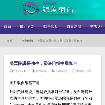
首頁
最近更新
鯨魚觀點
時事新聞
笑談人生
首頁
台灣政治
美眾院議長強生：堅決阻擋中國奪台
美眾院議長強生：堅決阻擋中國奪台
2026-05-19
自由時報
時事新聞
推薦數：1139
圖片取自維基百科
針對美國總統川普是否批准對台軍售，及台灣提升
國防預算的努力，美國聯邦眾議院議長強生（Mike
Johnson）十七日對賴清德總統相關談話表達肯定，