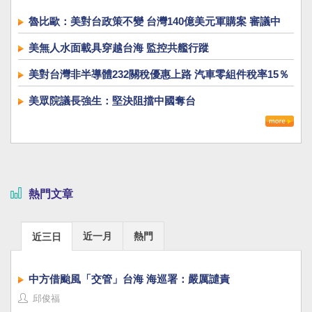
魯比歐：美對台政策不變 台灣140億美元軍購案 審議中
美無人水面載具穿越台海 監控共艦行蹤
美對台灣非半導體232關稅優惠上路 汽車零組件稅率15％
美眾院議長強生：堅決阻擋中國奪台
熱門文章
近一月
熱門
近三日
中方借颱風「交管」台海 海巡署：嚴厲譴責
邱俊福