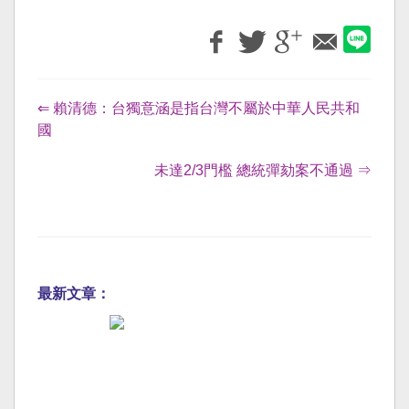
⇐ 賴清德：台獨意涵是指台灣不屬於中華人民共和
國
未達2/3門檻 總統彈劾案不通過 ⇒
最新文章：