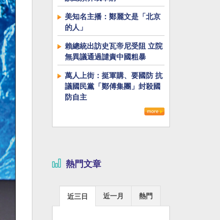
美知名主播：鄭麗文是「北京
的人」
賴總統出訪史瓦帝尼受阻 立院
無異議通過譴責中國粗暴
萬人上街：挺軍購、要國防 抗
議國民黨「鄭傅集團」封殺國
防自主
熱門文章
近一月
熱門
近三日