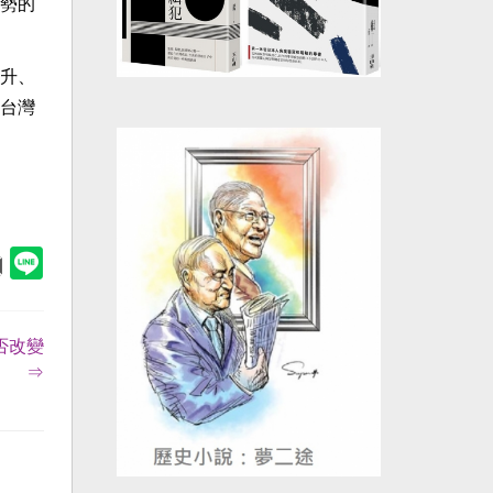
勢的
升、
台灣
否改變
⇒