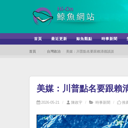
首頁
最近更新
鯨魚觀點
時事新聞
首頁
台灣政治
美媒：川普點名要跟賴清德談談
美媒：川普點名要跟賴
2026-05-21
陳政宇
時事新聞
推薦