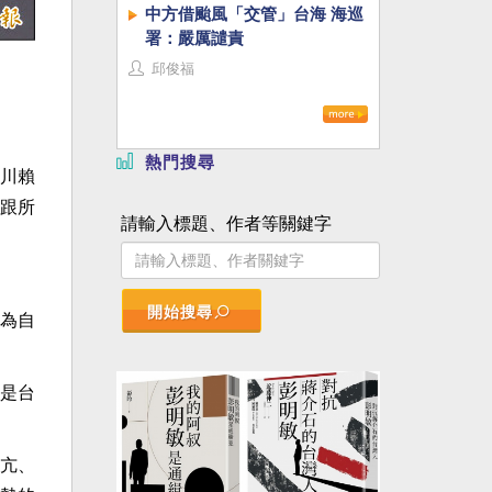
中方借颱風「交管」台海 海巡
署：嚴厲譴責
邱俊福
熱門搜尋
川賴
跟所
請輸入標題、作者等關鍵字
開始搜尋
為自
是台
亢、