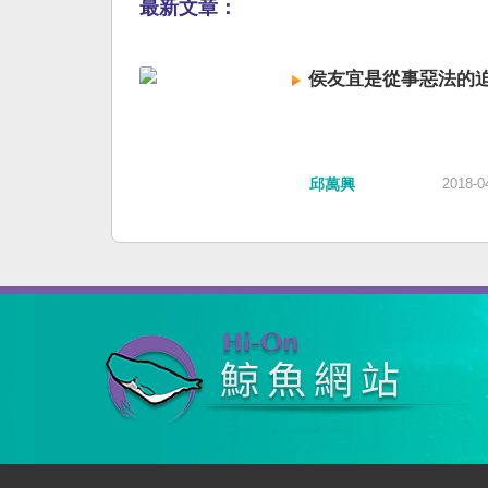
最新文章：
侯友宜是從事惡法的
邱萬興
2018-0