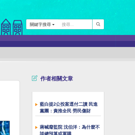
關鍵字搜尋
作者相關文章
藍白提2公投案逕付二讀 民進
黨團：責推全民 勞民傷財
蔣喊廢監院 沈伯洋：為什麼不
談總預算或軍購