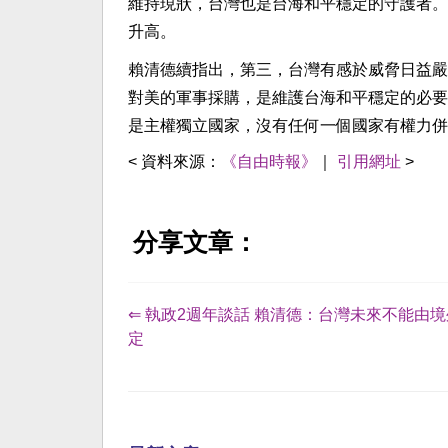
維持現狀，台灣也是台海和平穩定的守護者。
升高。
賴清德續指出，第三，台灣有感於威脅日益嚴
對美的軍事採購，是維護台海和平穩定的必要
是主權獨立國家，沒有任何一個國家有權力併
< 資料來源：
《自由時報》
｜
引用網址
>
分享文章：
⇐ 執政2週年談話 賴清德：台灣未來不能由
定