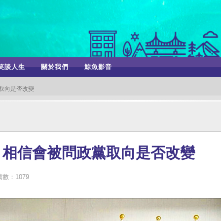
笑談人生
關於我們
鯨魚影音
黨取向是否改變
：相信會被問政黨取向是否改變
數：1079