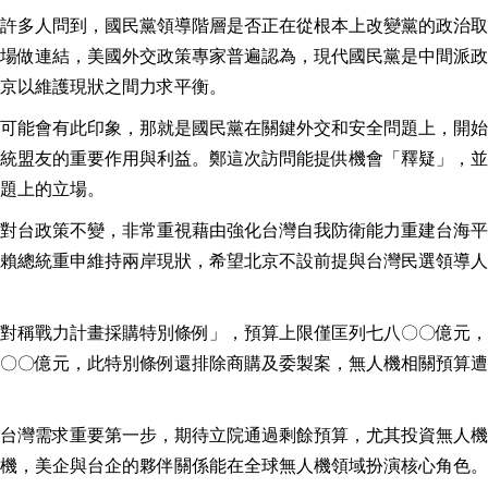
許多人問到，國民黨領導階層是否正在從根本上改變黨的政治取
場做連結，美國外交政策專家普遍認為，現代國民黨是中間派政
京以維護現狀之間力求平衡。
可能會有此印象，那就是國民黨在關鍵外交和安全問題上，開始
統盟友的重要作用與利益。鄭這次訪問能提供機會「釋疑」，並
題上的立場。
對台政策不變，非常重視藉由強化台灣自我防衛能力重建台海平
賴總統重申維持兩岸現狀，希望北京不設前提與台灣民選領導人
對稱戰力計畫採購特別條例」，預算上限僅匡列七八〇〇億元，
〇〇億元，此特別條例還排除商購及委製案，無人機相關預算遭
台灣需求重要第一步，期待立院通過剩餘預算，尤其投資無人機
機，美企與台企的夥伴關係能在全球無人機領域扮演核心角色。