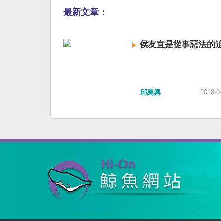
最新文章：
侯友宜是從事惡法的
邱萬興
2018-0