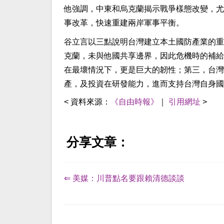
他強調，中東和烏克蘭揭示戰爭樣態改變，尤
事改革，快速重建兩岸軍事平衡。
谷立言以三點說明台灣建立本土國防產業的重
克蘭，未與他國共享邊界，因此危機時的補給
在最壞情況下，更是巨大的韌性；第三，台灣
產，及投資在研發能力，進而支持台灣自身國
< 資料來源：
《自由時報》
｜
引用網址
>
分享文章：
⇐ 美媒：川普點名要跟賴清德談談