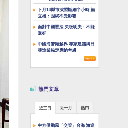
下月14縣市演習斷網半小時 顧
立雄：固網不受影響
面對中國惡法 矢板明夫：不能
退卻
中國海警頻越界 專家建議與日
菲漁業協定應納考慮
熱門文章
近一月
熱門
近三日
中方借颱風「交管」台海 海巡