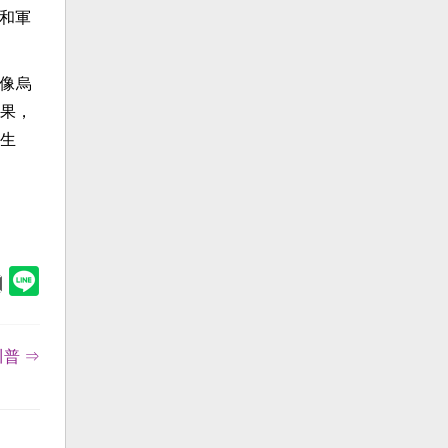
和軍
像烏
果，
生
普 ⇒