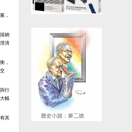
黨，
採納
澄清
衡，
交
與行
大幅
有其