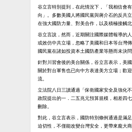
谷立言特別提到，在此情況下，「我相信會有
向」。多數美國人將國民黨與蔣介石的反共立
在強大國防力量、對美合作，以及積極接觸北
谷立言說，然而，近期關注國際媒體報導的人
或效仿中共立場，忽略了美國和日本等台灣傳
國民黨在諸如投資本土國防產業等懸而未決問
針對川習會後的美台關係，谷立言表示，美國
關於對台軍售也已向中方表達美方立場；歡迎
流。
立法院八日三讀通過「保衛國家安全及強化不
政院提出的一．二五兆元預算規模，相差四七
刪除。
對此，谷立言表示，國防特別條例通過是滿足
迫切性，不僅能改變台灣安全，更帶來龐大商