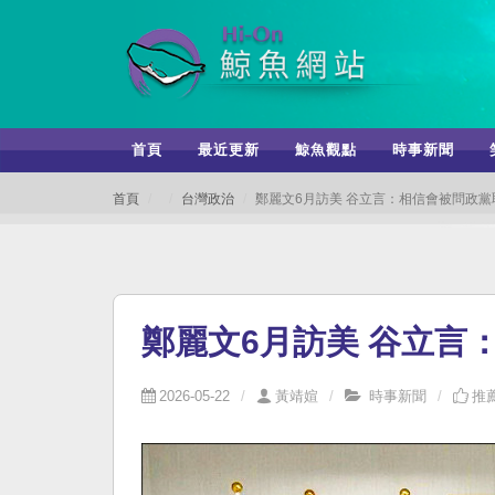
首頁
最近更新
鯨魚觀點
時事新聞
首頁
台灣政治
鄭麗文6月訪美 谷立言：相信會被問政
鄭麗文6月訪美 谷立言
2026-05-22
黃靖媗
時事新聞
推薦