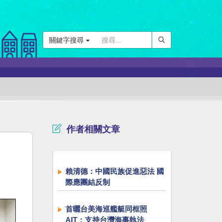
關鍵字搜尋
作者相關文章
賴清德：中國民族促進惡法 國
際應團結反制
首曬台美海巡艦艇同框照
AIT：支持台灣海事執法