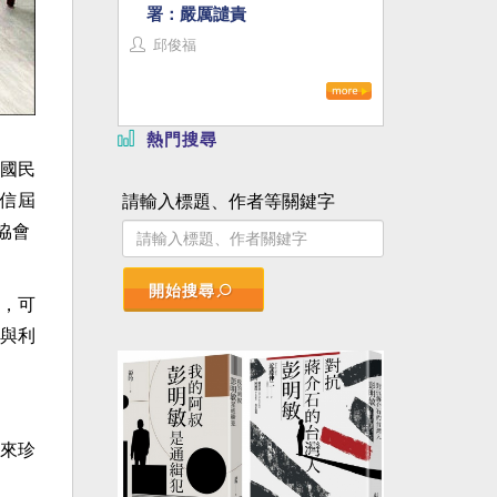
署：嚴厲譴責
邱俊福
熱門搜尋
國民
信屆
請輸入標題、作者等關鍵字
協會
開始搜尋
，可
與利
來珍