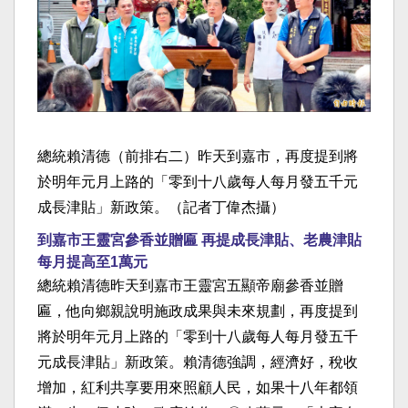
總統賴清德（前排右二）昨天到嘉市，再度提到將
於明年元月上路的「零到十八歲每人每月發五千元
成長津貼」新政策。（記者丁偉杰攝）
到嘉市王靈宮參香並贈匾 再提成長津貼、老農津貼
每月提高至1萬元
總統賴清德昨天到嘉市王靈宮五顯帝廟參香並贈
匾，他向鄉親說明施政成果與未來規劃，再度提到
將於明年元月上路的「零到十八歲每人每月發五千
元成長津貼」新政策。賴清德強調，經濟好，稅收
增加，紅利共享要用來照顧人民，如果十八年都領