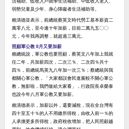
活補助、低收入戶就學生活補助、中低收入老人、
弱勢兒童及少年、身心障礙者生活補助等。
賴清德並表示，前總統蔡英文時代勞工基本薪資二
萬零八元，至今連十年加薪，目前二萬九五〇〇
元，今年我再調整，就超過三萬元。
照顧軍公教 8月又要加薪
賴總統說，軍公教也要照顧，蔡英文八年加上我就
任二年，共加薪四次，二次三％、二次四％共十
四％，前總統馬英九八年加一次三％；蔡總統與我
都關心軍公教，「大家都誤會民進黨較不關心軍公
教，無影啦，我們做給大家看」，行政院長卓榮泰
也說今年八月軍公教又要加薪。
賴清德表示，加薪以外，還要減稅，現在全台灣有
四十至五十％的人不用繳所得稅，由收入前一％的
人承擔更多所得稅，政府稅收增加，把人民照顧越