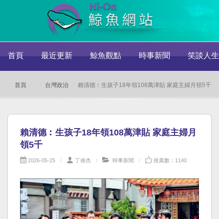
首頁
最近更新
鯨魚觀點
時事新聞
笑談人生
首頁
台灣政治
賴清德︰生孩子18年領108萬津貼 家庭主婦月領5千
賴清德︰生孩子18年領108萬津貼 家庭主婦月
領5千
2026-05-25
丁偉杰
時事新聞
推薦數：1140