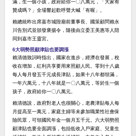
滿，生一個小孩，政府給你一〇八萬元，「大家有
贊成嗎？」全場響起歡呼聲大喊「有喔」。
賴總統昨出席嘉市城隍廟前董事長、國策顧問賴永
川告別式並頒發褒揚令，隨後由立委王美惠等人陪
同到嘉市王靈宮。
6大弱勢照顧津貼也要調漲
賴清德致詞時指出，國家在進步，經濟在發展，稅
收在增加，紅利共享要用來照顧人民。零到十八歲
每人每月發五千元成長津貼，如果十八年都領滿，
一年六萬元，十八年就是一〇八萬元，等於生一個
孩子，政府給你一〇八萬元。
賴清德說，政府對老人也很關心，老農津貼每人每
月提高至一萬元，家庭主婦等未參加職業性社會保
險民眾，可領國民年金一個月五千元。六大弱勢照
顧津貼也要全面調漲，包括低收入戶家庭、兒童生