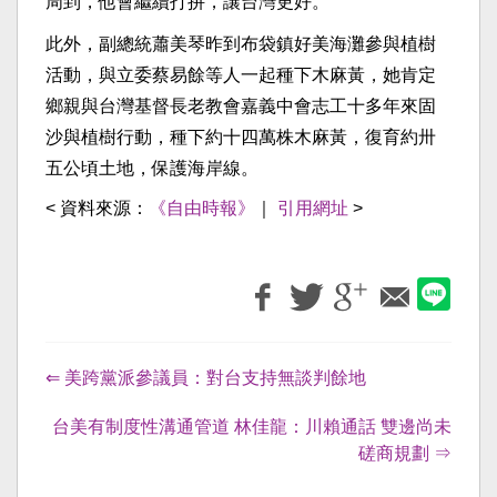
周到，他會繼續打拚，讓台灣更好。
此外，副總統蕭美琴昨到布袋鎮好美海灘參與植樹
活動，與立委蔡易餘等人一起種下木麻黃，她肯定
鄉親與台灣基督長老教會嘉義中會志工十多年來固
沙與植樹行動，種下約十四萬株木麻黃，復育約卅
五公頃土地，保護海岸線。
< 資料來源：
《自由時報》
｜
引用網址
>
⇐ 美跨黨派參議員：對台支持無談判餘地
台美有制度性溝通管道 林佳龍：川賴通話 雙邊尚未
磋商規劃 ⇒