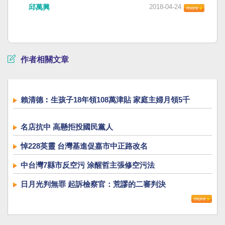
邱萬興
2018-04-24
作者相關文章
賴清德︰生孩子18年領108萬津貼 家庭主婦月領5千
名店抗中 高懸拒投國民黨人
悼228英靈 台灣基進促嘉市中正路改名
中台灣7縣市反空污 涂醒哲主張修空污法
日月光判無罪 起訴檢察官：荒謬的二審判決