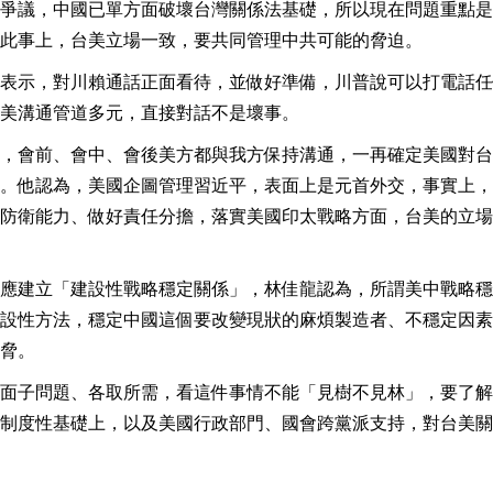
爭議，中國已單方面破壞台灣關係法基礎，所以現在問題重點是
此事上，台美立場一致，要共同管理中共可能的脅迫。
表示，對川賴通話正面看待，並做好準備，川普說可以打電話任
美溝通管道多元，直接對話不是壞事。
，會前、會中、會後美方都與我方保持溝通，一再確定美國對台
。他認為，美國企圖管理習近平，表面上是元首外交，事實上，
防衛能力、做好責任分擔，落實美國印太戰略方面，台美的立場
應建立「建設性戰略穩定關係」，林佳龍認為，所謂美中戰略穩
設性方法，穩定中國這個要改變現狀的麻煩製造者、不穩定因素
脅。
面子問題、各取所需，看這件事情不能「見樹不見林」，要了解
制度性基礎上，以及美國行政部門、國會跨黨派支持，對台美關