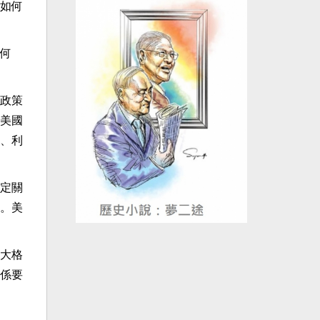
如何
何
政策
美國
、利
定關
。美
大格
係要