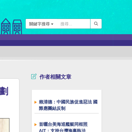
關鍵字搜尋
作者相關文章
劃
賴清德：中國民族促進惡法 國
際應團結反制
首曬台美海巡艦艇同框照
AIT：支持台灣海事執法