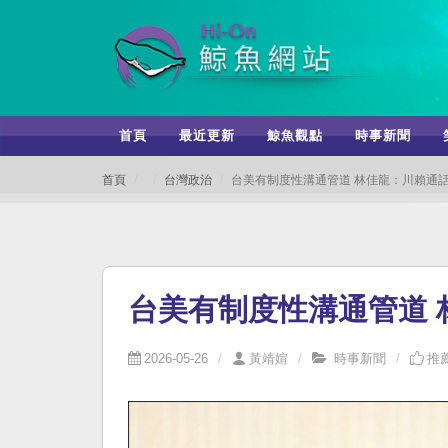
首頁
最近更新
鯨魚觀點
時事新聞
首頁
台灣政治
台美有制度性溝通管道 林佳龍：川賴通話
台美有制度性溝通管道 
2026-05-26
黃靖媗
時事新聞
推薦