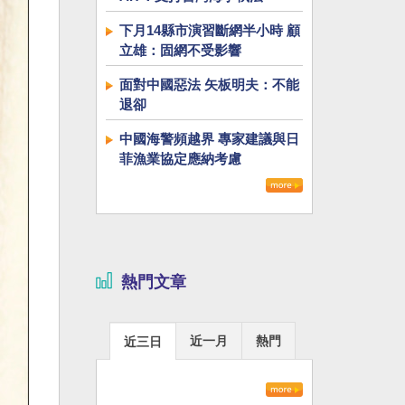
下月14縣市演習斷網半小時 顧
立雄：固網不受影響
面對中國惡法 矢板明夫：不能
退卻
中國海警頻越界 專家建議與日
菲漁業協定應納考慮
熱門文章
近一月
熱門
近三日