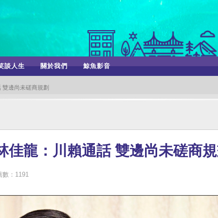
笑談人生
關於我們
鯨魚影音
 雙邊尚未磋商規劃
林佳龍：川賴通話 雙邊尚未磋商規
數：1191