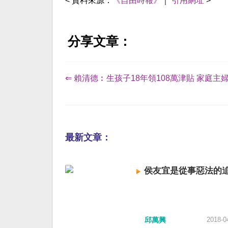
< 資料來源：
《自由時報》
｜
引用網址
>
分享文章：
⇐ 賴清德︰生孩子18年領108萬津貼 家庭主
最新文章：
侯友宜是從事惡法的
邱萬興
2018-0