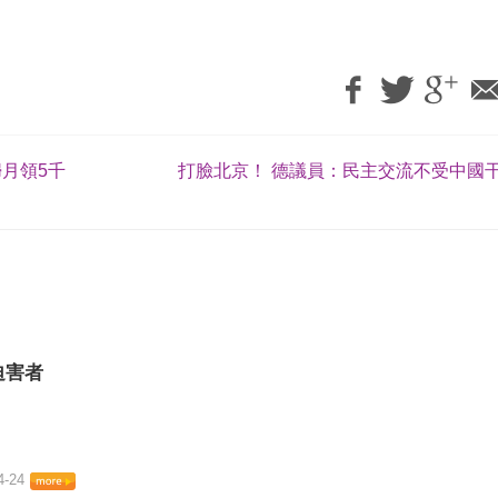
婦月領5千
打臉北京！ 德議員：民主交流不受中國干
迫害者
4-24