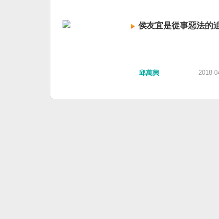
侯友宜是從事惡法的
邱萬興
2018-0