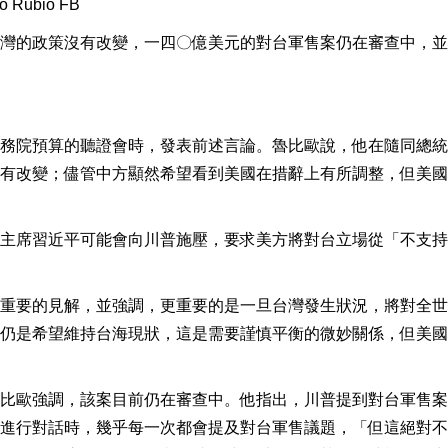
Rubio FB
灣的政策沒有改變，一四〇億美元的對台軍售案仍在審查中，並
務院預算的聽證會時，發表前述言論。魯比歐說，他在隨同總統
有改變；儘管中方顯然希望看到美國在措辭上有所調整，但美國
主席習近平可能會向川普施壓，要求美方將對台立場從「不支持
重要的見解，並強調，更重要的是一旦台灣發生狀況，將對全世
仍是希望維持台海現狀，這是需要謹慎平衡的微妙關係，但美國
比歐強調，該案目前仍在審查中。他指出，川普提到對台軍售案
進行對話時，幾乎每一次都會提及對台軍售議題，「但這絕對不