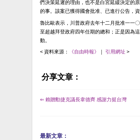
們決策延遲的理由，也不是白宮延緩決定的原
的事。該案已獲得國會批准、已進行公告，資
魯比歐表示，川普政府去年十二月批准一一〇
至超越拜登政府四年任期的總和；正是因為這
動。
< 資料來源：
《自由時報》
｜
引用網址
>
分享文章：
⇐ 賴贈勳捷克議長韋德齊 感謝力挺台灣
最新文章：