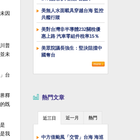
美無人水面載具穿越台海 監控
未因
共艦行蹤
美對台灣非半導體232關稅優
惠上路 汽車零組件稅率15％
川普
美眾院議長強生：堅決阻擋中
並未
國奪台
」台
界釋
熱門文章
的既
近一月
熱門
近三日
是
是我
中方借颱風「交管」台海 海巡