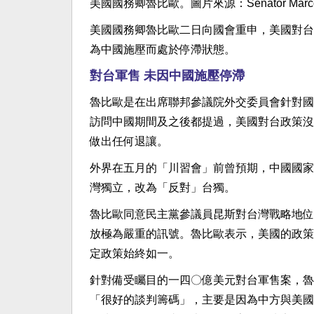
美國國務卿魯比歐。圖片來源：Senator Marco 
美國國務卿魯比歐二日向國會重申，美國對台
為中國施壓而處於停滯狀態。
對台軍售 未因中國施壓停滯
魯比歐是在出席聯邦參議院外交委員會針對國
訪問中國期間及之後都提過，美國對台政策沒
做出任何退讓。
外界在五月的「川習會」前曾預期，中國國家
灣獨立，改為「反對」台獨。
魯比歐同意民主黨參議員昆斯對台灣戰略地位
放極為嚴重的訊號。魯比歐表示，美國的政策
定政策始終如一。
針對備受矚目的一四〇億美元對台軍售案，魯
「很好的談判籌碼」，主要是因為中方與美國