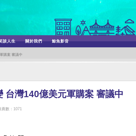
笑談人生
關於我們
鯨魚影音
軍購案 審議中
 台灣140億美元軍購案 審議中
推薦數：1071