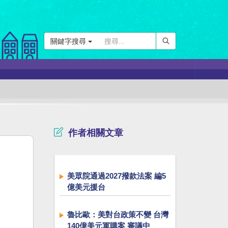
關鍵字搜尋
作者相關文章
美眾院通過2027撥款法案 編5
億美元援台
魯比歐：美對台政策不變 台灣
140億美元軍購案 審議中