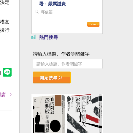
決定
署：嚴厲譴責
邱俊福
模甚
擾行
熱門搜尋
請輸入標題、作者等關鍵字
開始搜尋
庸 ⇒