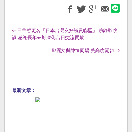
⇐ 日華懇更名「日本台灣友好議員聯盟」 賴錄影致
詞 感謝長年來對深化台日交流貢獻
鄭麗文與陳恒同場 美高度關切 ⇒
最新文章：