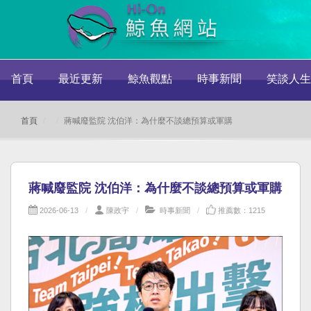
首頁
最近更新
鯨魚觀點
時事新聞
笑談人生
首頁
蔣喊廢監院 沈伯洋：為什麼不談總預算或軍購
蔣喊廢監院 沈伯洋：為什麼不談總預算或軍購
2026-06-13
陳政宇
時事新聞
推薦數：1215