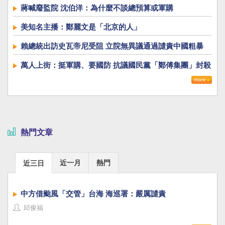
蔣喊廢監院 沈伯洋：為什麼不談總預算或軍購
美知名主播：鄭麗文是「北京的人」
賴總統出訪史瓦帝尼受阻 立院無異議通過譴責中國粗暴
萬人上街：挺軍購、要國防 抗議國民黨「鄭傅集團」封殺
國防自主
熱門文章
近一月
熱門
近三日
中方借颱風「交管」台海 海巡署：嚴厲譴責
邱俊福