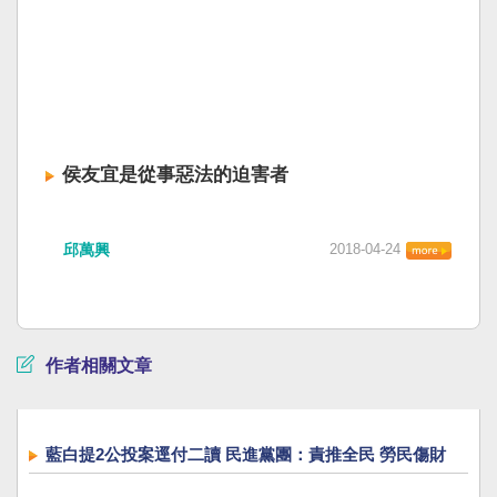
侯友宜是從事惡法的迫害者
邱萬興
2018-04-24
作者相關文章
藍白提2公投案逕付二讀 民進黨團：責推全民 勞民傷財