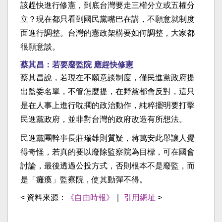
該趕快進行修憲，到底台灣要走三權分立或五權分
立？現在都只看到國民黨嘴巴在講，不願意就制度
面進行調整。台灣的憲政架構要如何調整，大家都
很願意談。
蔡其昌：若要廢監院 應趕快修憲
蔡其昌說，若現在不願意談制度，僅民進黨政府提
出監委名單，不管怎麼提，在野黨都會反對，這只
是在人事上進行耽擱的政治動作，純粹擺明要打擊
民進黨政府，並非對台灣的政府改造有所想法。
民進黨團幹事長莊瑞雄則質疑，蔣萬安此舉讓人覺
得奇怪，若真的要以廢除監察院為目標，可在國會
討論，最後透過公投方式，否則根本不是廢監，而
是「癱瘓」監察院，使其動彈不得。
< 資料來源：
《自由時報》
｜
引用網址
>