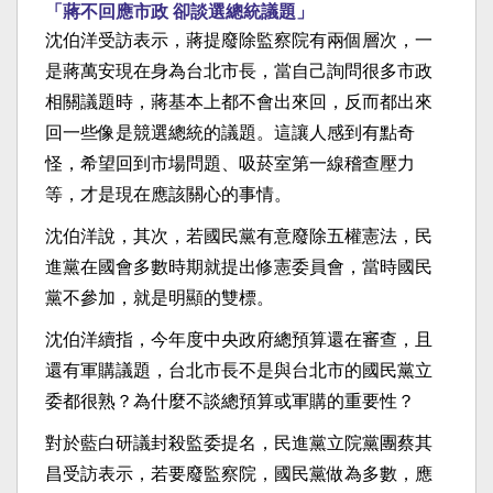
「蔣不回應市政 卻談選總統議題」
沈伯洋受訪表示，蔣提廢除監察院有兩個層次，一
是蔣萬安現在身為台北市長，當自己詢問很多市政
相關議題時，蔣基本上都不會出來回，反而都出來
回一些像是競選總統的議題。這讓人感到有點奇
怪，希望回到市場問題、吸菸室第一線稽查壓力
等，才是現在應該關心的事情。
沈伯洋說，其次，若國民黨有意廢除五權憲法，民
進黨在國會多數時期就提出修憲委員會，當時國民
黨不參加，就是明顯的雙標。
沈伯洋續指，今年度中央政府總預算還在審查，且
還有軍購議題，台北市長不是與台北市的國民黨立
委都很熟？為什麼不談總預算或軍購的重要性？
對於藍白研議封殺監委提名，民進黨立院黨團蔡其
昌受訪表示，若要廢監察院，國民黨做為多數，應