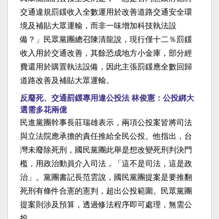
交通違規罰鍰收入全數運用於改善道路交通安全環
境及補貼大眾運輸，而非一味增加科技執法設
備？」民眾黨團總召陳清龍說，現行僅十二％罰鍰
收入用於交通改善，其餘恐成地方小金庫，部分經
費還用於購置執法設備，因此主張罰鍰應全數回歸
道路改善及補貼大眾運輸。
反廢死、交通罰鍰專用違公投法 林俊憲：公投綁大
選需多花兩億
民進黨團幹事長莊瑞雄表示，兩項公投案皆將司法
與立法院應承擔的責任推給全民公投。他指出，台
灣未廢除死刑，國民黨團此舉是想改變死刑判決門
檻，用政治動員介入司法，「這不是司法，這是政
治」。黨團書記長范雲說，國民黨團提案是要推翻
死刑有條件合憲的憲判，超出公投範圍。民眾黨團
提案則涉及預算，透過修法程序即可處理，無需公
投。