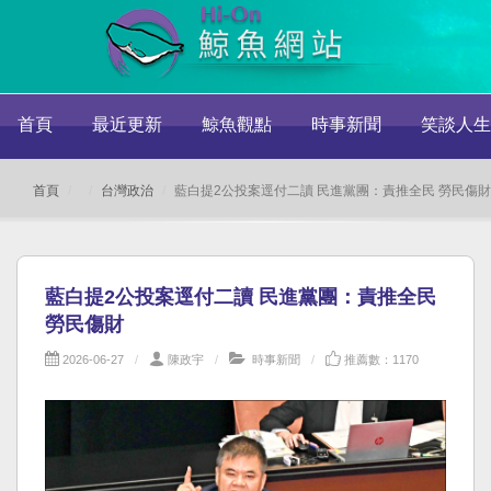
首頁
最近更新
鯨魚觀點
時事新聞
笑談人生
首頁
台灣政治
藍白提2公投案逕付二讀 民進黨團：責推全民 勞民傷財
藍白提2公投案逕付二讀 民進黨團：責推全民
勞民傷財
2026-06-27
陳政宇
時事新聞
推薦數：1170