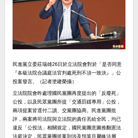
民進黨立委莊瑞雄26日於立法院會對於「是否同意
『各級法院合議庭法官判處死刑不須一致決』」公
投案發言。（記者塗建榮攝）
立法院院會昨處理國民黨團再度提出的「反廢死」
公投，以及民眾黨團所提「交通罰鍰專用」公投，
兩項提案皆逕付二讀、交黨團協商。民進黨團批
評，兩案將司法院與立法院的責任丟給全民，均已
違反「公投法」相關規定，國民黨團意圖推翻憲法
法庭決定，民眾黨團提案則涉及預算且屬修法層