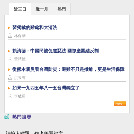
近一月
熱門
近三日
習獨裁的難處和大清洗
林保華
賴清德：中國民族促進惡法 國際應團結反制
黃靖媗
從熊本震災看台灣防災：避難不只是撤離，更是生活保障
洪昱睿
如果一九四五年八一五台灣獨立了
李敏勇
熱門搜尋
請輸入標題、作者等關鍵字