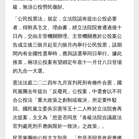
級，無須公投勞民傷財。
「公民投票法」規定，立法院認有提出公投必要
者，得附具主文、理由書，經立法院院會通過後十
日內，交由主管機關辦理。主管機關應於公投案公
告成立後三個月起至六個月內舉行公民投票，該期
間內有全國性選舉時，應與該選舉同日舉行。據此
推算，兩項公投案有望綁定年底十一月廿八日登場
的九合一大選。
憲法法庭二〇二四年九月宣判死刑有條件合憲，國
民黨團去年提出「反廢死」公投案，中選會以不符
合公投法「重大政策之創制或複決」所定要件駁
回。國民黨立委吳宗憲等五十二人昨於立法院會再
次提案，主文為「您是否同意『各級法院合議庭法
官判處死刑不應侷限於一致決』之政策」。
民眾黨團的公投主文則是，「您是否同意政府應將