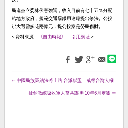
民進黨立委林俊憲強調，收入目前有七十五％分配
給地方政府，規範交通罰鍰用途應提出修法。公投
綁大選需多花兩億元，提公投案是勞民傷財。
< 資料來源：
《自由時報》
｜
引用網址
>
⇐ 中國民族團結法將上路 台派聯盟：威脅台灣人權
扯鈴教練吸收軍人當共諜 判10年6月定讞 ⇒