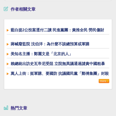
作者相關文章
藍白提2公投案逕付二讀 民進黨團：責推全民 勞民傷財
蔣喊廢監院 沈伯洋：為什麼不談總預算或軍購
美知名主播：鄭麗文是「北京的人」
賴總統出訪史瓦帝尼受阻 立院無異議通過譴責中國粗暴
萬人上街：挺軍購、要國防 抗議國民黨「鄭傅集團」封殺
國防自主
熱門文章