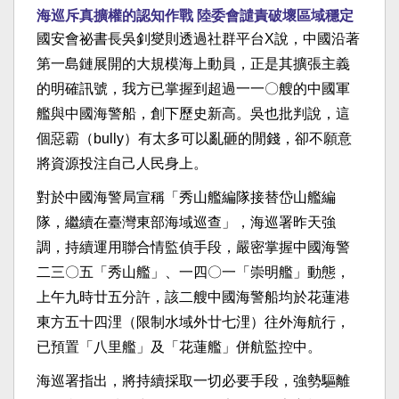
海巡斥真擴權的認知作戰 陸委會譴責破壞區域穩定
國安會祕書長吳釗燮則透過社群平台X說，中國沿著
第一島鏈展開的大規模海上動員，正是其擴張主義
的明確訊號，我方已掌握到超過一一〇艘的中國軍
艦與中國海警船，創下歷史新高。吳也批判說，這
個惡霸（bully）有太多可以亂砸的閒錢，卻不願意
將資源投注自己人民身上。
對於中國海警局宣稱「秀山艦編隊接替岱山艦編
隊，繼續在臺灣東部海域巡查」，海巡署昨天強
調，持續運用聯合情監偵手段，嚴密掌握中國海警
二三〇五「秀山艦」、一四〇一「崇明艦」動態，
上午九時廿五分許，該二艘中國海警船均於花蓮港
東方五十四浬（限制水域外廿七浬）往外海航行，
已預置「八里艦」及「花蓮艦」併航監控中。
海巡署指出，將持續採取一切必要手段，強勢驅離