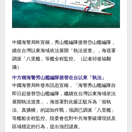
中國海警局昨宣稱，秀山艦編隊接替岱山艦編隊，
續在台灣以東海域依法展開「執法巡查」，海巡署
調派「八里艦」等艦全程監控。（記者邱俊福翻
攝）
中方稱海警秀山艦編隊接替在台以東「執法」
中國海警局昨發布訊息宣稱，「海警秀山艦編隊自
即日起接替岱山艦編隊，繼續在台灣以東海域依法
展開執法巡查」，海巡署對此嚴正駁斥為「假執
法、真擴權」的認知作戰，強調已調派「八里艦」
等艦船全程監控。陸委會也對中共海警破壞現狀及
區域穩定的行為，提出強烈譴責。