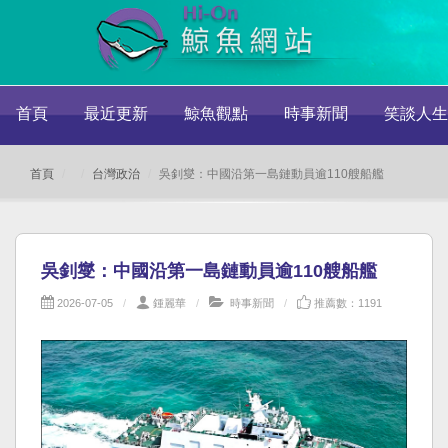
首頁
最近更新
鯨魚觀點
時事新聞
笑談人生
首頁
台灣政治
吳釗燮：中國沿第一島鏈動員逾110艘船艦
吳釗燮：中國沿第一島鏈動員逾110艘船艦
2026-07-05
鍾麗華
時事新聞
推薦數：1191