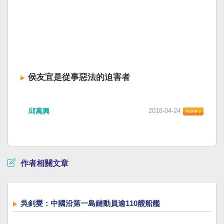
侯友宜是從事惡法的迫害者
邱萬興
2018-04-24
作者相關文章
吳釗燮：中國沿第一島鏈動員逾110艘船艦