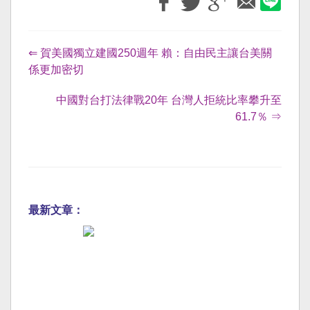
⇐ 賀美國獨立建國250週年 賴：自由民主讓台美關
係更加密切
中國對台打法律戰20年 台灣人拒統比率攀升至
61.7％ ⇒
最新文章：