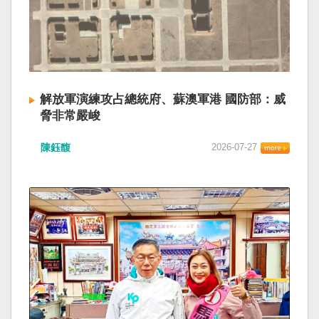
解放軍演練攻占總統府、蘇澳軍港 國防部：威
脅非常嚴峻
陳鈺馥
2026-07-27