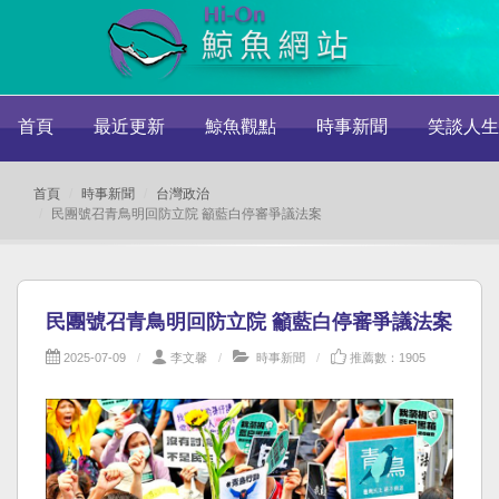
首頁
最近更新
鯨魚觀點
時事新聞
笑談人生
首頁
時事新聞
台灣政治
民團號召青鳥明回防立院 籲藍白停審爭議法案
民團號召青鳥明回防立院 籲藍白停審爭議法案
2025-07-09
李文馨
時事新聞
推薦數：1905