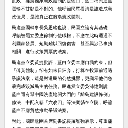
亂政、癱瘓國家憲政體制的是藍白，藍白稱民進黨
選輸不甘願是不對的。他呼籲民眾看清是誰造成憲
政僵局，是誰真正在癱瘓憲政體制。
民進黨團幹事長吳思瑤也說，民團立論有其基礎，
呼籲被罷立委應節制行使職權，不應在此時通過不
利國家發展、短期難以回復傷害，甚至與涉己事務
相關、進行政策買票的法案。
民進黨立委黃捷批評，藍白立委本應自我約束，但
「傅黃體制」卻有如末日狂奔，打算在投票前通過
爭議法案，這是對選民的公然挑釁，更顯示他們急
著完成毀滅民主的任務。民進黨立委吳沛憶則說，
藍白還有幫中國洗產地開大門的「離島建設條例」
修法、中配入籍「六改四」等法案躺在立院，呼籲
藍白不應貿然推動爭議法案。
對此，國民黨團首席副書記長羅智強表示，尊重罷