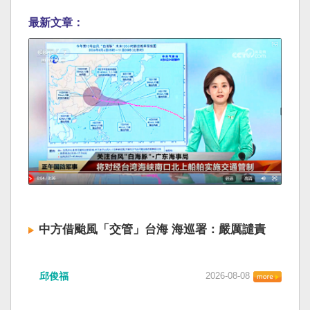
最新文章：
中方借颱風「交管」台海 海巡署：嚴厲譴責
邱俊福
2026-08-08