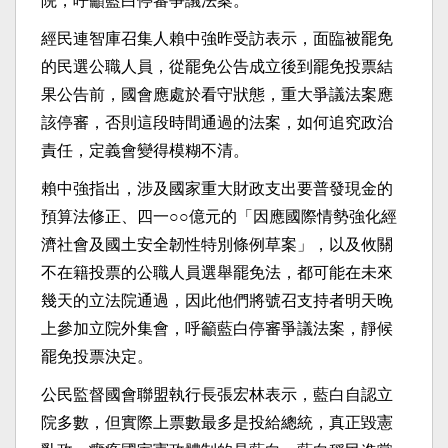
院，呼籲藍白停審爭議法案。
經民連智庫召集人賴中強昨受訪表示，面臨被罷免
的民選公職人員，從罷免公告成立後到罷免投票結
果公告前，國會應處於看守狀態，重大爭議法案應
該停審，否則這段時間通過的法案，如何追究政治
責任，定義會變得模糊不清。
賴中強指出，涉及國家重大財政支出要普發現金的
預算法修正、四一○○億元的「因應國際情勢強化經
濟社會及國土安全韌性特別條例草案」，以及攸關
不在籍投票的公職人員選舉罷免法，都可能在未來
幾天的立法院通過，因此他們將號召支持者明天晚
上參加立院外集會，呼籲藍白停審爭議法案，靜候
罷免投票決定。
公民監督國會聯盟執行長張宏林表示，藍白自認立
院多數，但實際上票數最多是投給總統，真正毀憲