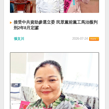
接受中共資助參選立委 民眾黨前黨工馬治薇判
刑2年8月定讞
張文川
2026-07-24