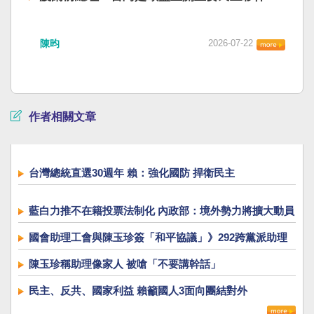
陳昀
2026-07-22
作者相關文章
台灣總統直選30週年 賴：強化國防 捍衛民主
藍白力推不在籍投票法制化 內政部：境外勢力將擴大動員
國會助理工會與陳玉珍簽「和平協議」》292跨黨派助理
反彈 喊「撤回提案」
陳玉珍稱助理像家人 被嗆「不要講幹話」
民主、反共、國家利益 賴籲國人3面向團結對外