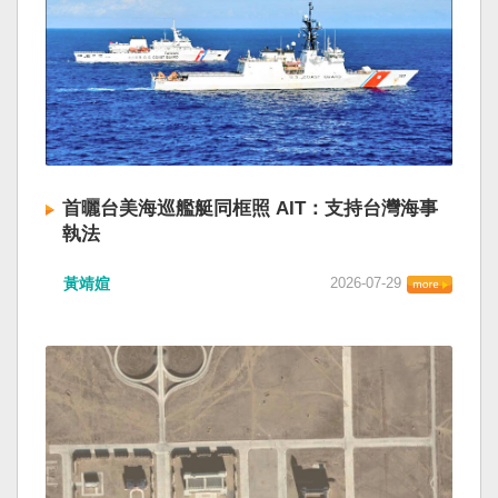
首曬台美海巡艦艇同框照 AIT：支持台灣海事
執法
黃靖媗
2026-07-29