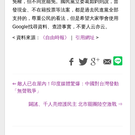
免權，但不同意罷免。國民黨立委葛如鈞則說，普
發現金、不在籍投票等法案，都是過去民進黨全部
支持的，尊重公民的看法，但是希望大家學會使用
Google找尋資料、查證事實，不要人云亦云。
< 資料來源：
《自由時報》
｜
引用網址
>
⇐ 敵人已在屋內！印度媒體驚爆：中國對台灣發動
「無聲戰爭」
闢謠、千人亮燈護民主 北市罷團陸空激戰 ⇒