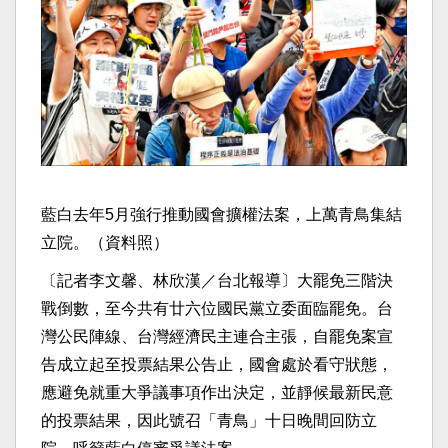
藍白去年5月強行推動國會擴權法案，上萬青鳥集結
立院。（資料照）
〔記者李文馨、林欣漢／台北報導〕大罷免三階決
戰倒數，至今共有廿六位國民黨立委面臨罷免。台
灣公民陣線、台灣經濟民主連合主張，自罷免案宣
告成立起至投票結果公告止，國會處於看守狀態，
應避免就重大爭議事項作出決定，並靜候最新民意
的投票結果，因此號召「青鳥」十日晚間回防立