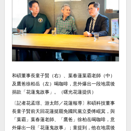
和碩董事長童子賢（右）、葉春蓮葉霸老師（中）
及鷹爸徐柏岳（左）喝咖啡，意外爆出一段地震後
捐款「花蓮鬼故事」。（曙光花蓮提供）
〔記者花孟璟、游太郎／花蓮報導〕和碩科技董事
長童子賢前天回花蓮挺罷免國民黨立委傅崐萁，與
「葉霸」葉春蓮老師、「鷹爸」徐柏岳喝咖啡，意
外爆出一段「花蓮鬼故事」；童提到，他在地震後