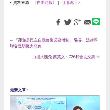
< 資料來源：
《自由時報》
｜
引用網址
>
⇐ 「罷免是民主自我修復必要機制」 醫界、法律界
聯合聲明挺大罷免
力挺大罷免 蔡英文：726我會去投票 ⇒
最新文章：