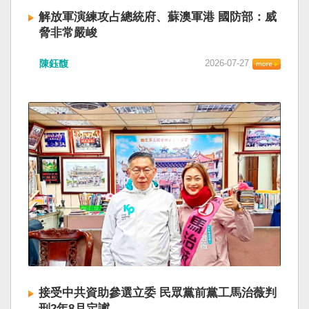
解放軍演練攻占總統府、蘇澳軍港 國防部：威
脅非常嚴峻
陳鈺馥
2026-07-27
接受中共資助參選立委 民眾黨前黨工馬治薇判
刑2年8月定讞