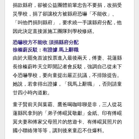
捐款縣府，卻被公益團體前輩忠告不要捐，改捐受
災學校，捐了卻讓校方被縣府恐嚇「不能收」、
「叫他們捐到縣府」，要求繞一手讓縣府分配，他
因此決定直接派施工團隊到學校修繕。
恐嚇校方不能收 須捐縣府分配
徐榛蔚反駁：有證據 馬上辭職
由於大罷免首波投票進入最後兩天，傅妻、花蓮縣
長徐榛蔚昨天立即開記者會反駁，強調自己從未下
令恐嚇學校，要向童提出嚴正抗議，不排除提告。
她說，若拿得出證據，「我馬上辭職」，否則請童
廿四小時內道歉。
童子賢前天與葉霸、鷹爸喝咖啡聊是非，三人從花
蓮縣民拿到的「弟子傅崐萁敬獻」金紙、印有傅崐
萁夫妻和傅家父母照片的悠遊卡、有傅崐萁照片的
國小聯絡簿等等，講到後來童忍不住爆料。