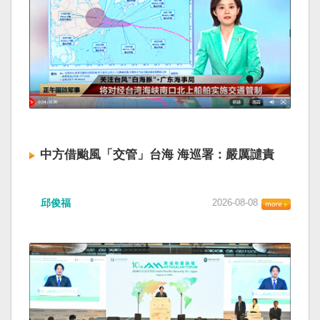
中方借颱風「交管」台海 海巡署：嚴厲譴責
邱俊福
2026-08-08