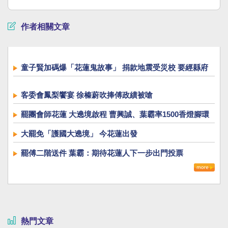
作者相關文章
童子賢加碼爆「花蓮鬼故事」 捐款地震受災校 要經縣府
客委會鳳梨饗宴 徐榛蔚吹捧傅政績被嗆
罷團會師花蓮 大遶境啟程 曹興誠、葉霸率1500香燈腳環
島
大罷免「護國大遶境」 今花蓮出發
罷傅二階送件 葉霸：期待花蓮人下一步出門投票
熱門文章