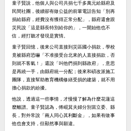
童子賢說，他個人與公司共捐七千多萬元給縣府及
民間社團，後續卻有做公益的前輩電話告知「別再
捐給縣府，經費沒有獲得正常分配」，縣府還會跟
災民說「這是縣長特別給你的」，一開始他也不
信，經打聽才發現是實情。
童子賢回憶，後來公司直接到災區國小捐款，學校
竟被縣府恐嚇「不准接受台北來的人直接捐款，否
則就不客氣！」還說「叫他們捐到縣政府」，意思
是再繞一手，由縣府統一分配；後來和碩改派施工
團隊，直接幫助教育機構修繕受損的建築，就不用
擔心捐款的紛擾。
他說，透過這一些事情，才慢慢了解為什麼花蓮這
麼離譜。童子賢認為，傅崐萁夫婦分別當立委、縣
長，對外常說「兩人同心其利斷金」，如果有做事
他也會支持，但顯然事與願違。