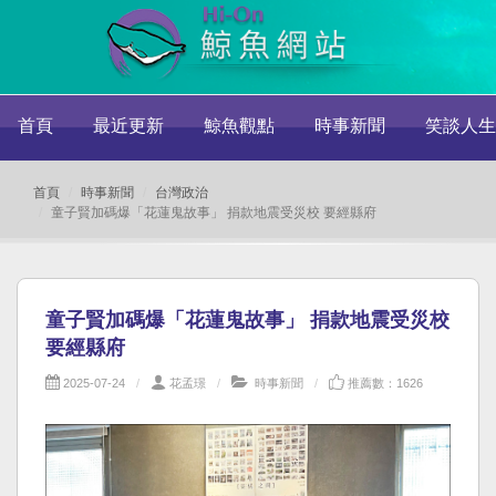
首頁
最近更新
鯨魚觀點
時事新聞
笑談人生
首頁
時事新聞
台灣政治
童子賢加碼爆「花蓮鬼故事」 捐款地震受災校 要經縣府
童子賢加碼爆「花蓮鬼故事」 捐款地震受災校
要經縣府
2025-07-24
花孟璟
時事新聞
推薦數：1626