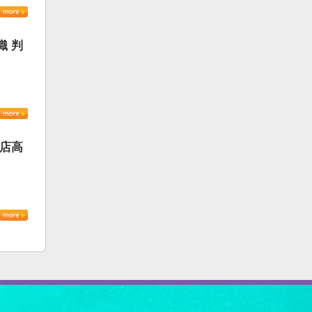
織 判
書店高