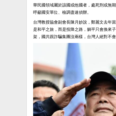
華民國領域屬於該國或他國者，處死刑或無期
呼籲國安單位、檢調盡速偵辦。
台灣教授協會副會長陳月妙說，鄭麗文去年當選
是和平之旅，而是投降之路，躺平只會換來子
架，國共跟詐騙集團沒兩樣，台灣人絕對不會