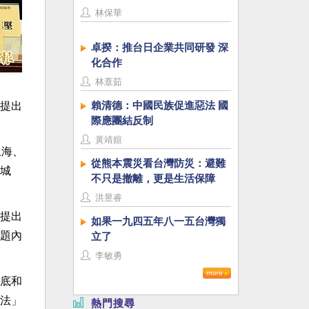
林保華
卓揆：推台日企業共同研發 深
化合作
林薏茹
賴清德：中國民族促進惡法 國
提出
際應團結反制
黃靖媗
上海、
從熊本震災看台灣防災：避難
城
不只是撤離，更是生活保障
洪昱睿
提出
如果一九四五年八一五台灣獨
題內
立了
李敏勇
底和
法」
熱門搜尋