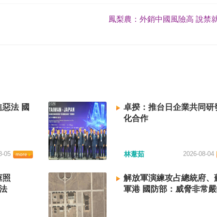
鳳梨農：外銷中國風險高 說禁就
惡法 國
卓揆：推台日企業共同研
化合作
8-05
林薏茹
2026-08-04
框照
解放軍演練攻占總統府、
法
軍港 國防部：威脅非常