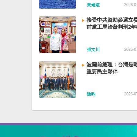
黃靖媗
2026-0
接受中共資助參選立委
前黨工馬治薇判刑2年
張文川
2026-0
波蘭前總理：台灣是
重要民主夥伴
陳昀
2026-0