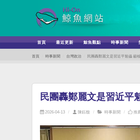
首頁
最近更新
鯨魚觀點
時事新聞
首頁
時事新聞
台灣政治
民團轟鄭麗文是習近平魁儡 籲
民團轟鄭麗文是習近平魁
2026-04-13
陳鈺馥
時事新聞
推薦