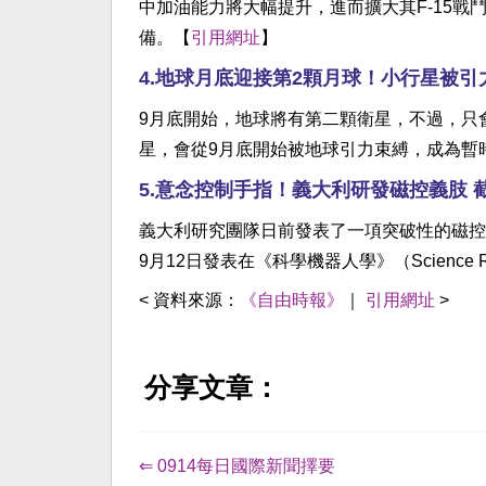
中加油能力將大幅提升，進而擴大其F-15戰鬥
備。【
引用網址
】
4.地球月底迎接第2顆月球！小行星被引力
9月底開始，地球將有第二顆衛星，不過，只
星，會從9月底開始被地球引力束縛，成為暫
5.意念控制手指！義大利研發磁控義肢 
義大利研究團隊日前發表了一項突破性的磁控
9月12日發表在《科學機器人學》（Science R
< 資料來源：
《自由時報》
｜
引用網址
>
分享文章：
⇐ 0914每日國際新聞擇要