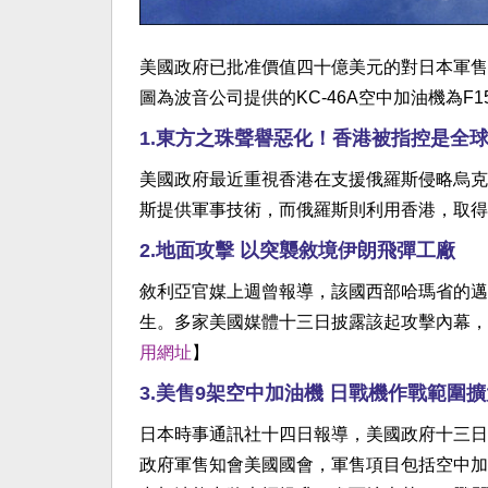
美國政府已批准價值四十億美元的對日本軍售
圖為波音公司提供的KC-46A空中加油機為
1.東方之珠聲譽惡化！香港被指控是全
美國政府最近重視香港在支援俄羅斯侵略烏克
斯提供軍事技術，而俄羅斯則利用香港，取得
2.地面攻擊 以突襲敘境伊朗飛彈工廠
敘利亞官媒上週曾報導，該國西部哈瑪省的邁斯
生。多家美國媒體十三日披露該起攻擊內幕，
用網址
】
3.美售9架空中加油機 日戰機作戰範圍擴
日本時事通訊社十四日報導，美國政府十三日
政府軍售知會美國國會，軍售項目包括空中加油機與