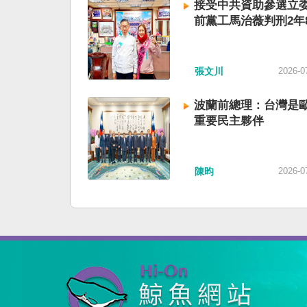
接受中共資助參選立委
前黨工馬治薇判刑2年
張文川
2026-0
波蘭前總理：台灣是
重要民主夥伴
陳昀
2026-0