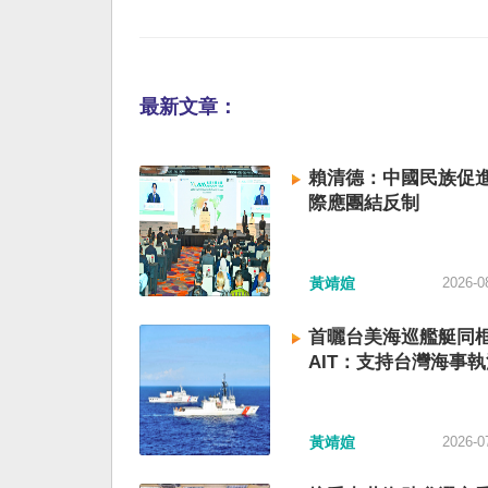
最新文章：
賴清德：中國民族促進
際應團結反制
黃靖媗
2026-0
首曬台美海巡艦艇同
AIT：支持台灣海事執
黃靖媗
2026-0