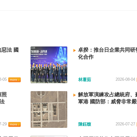
惡法 國
卓揆：推台日企業共同研
化合作
8-05
林薏茹
2026-08-04
框照
解放軍演練攻占總統府、
法
軍港 國防部：威脅非常
7-29
陳鈺馥
2026-07-27