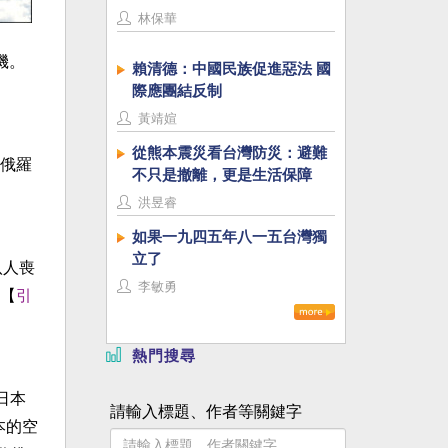
林保華
機。
賴清德：中國民族促進惡法 國
際應團結反制
黃靖媗
從熊本震災看台灣防災：避難
俄羅
不只是撤離，更是生活保障
洪昱睿
如果一九四五年八一五台灣獨
立了
八人喪
李敏勇
【
引
熱門搜尋
日本
請輸入標題、作者等關鍵字
本的空