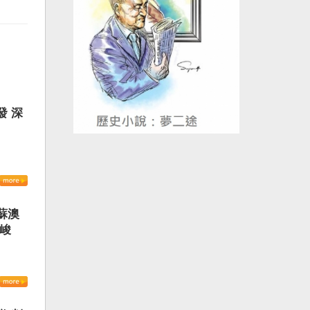
發 深
蘇澳
嚴峻