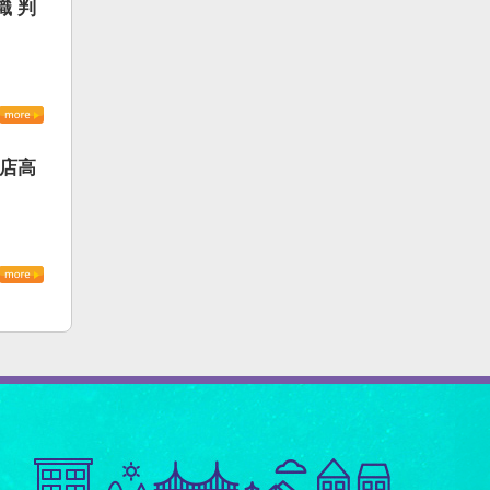
織 判
書店高