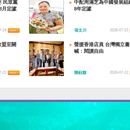
 民眾黨
中配周滿芝為中國發展組
8月定讞
8年定讞
7-24
張文川
2026-07-23
歐盟至關
聲援香港店員 台灣獨立
喊：閱讀自由
7-22
陳鈺馥
2026-07-21