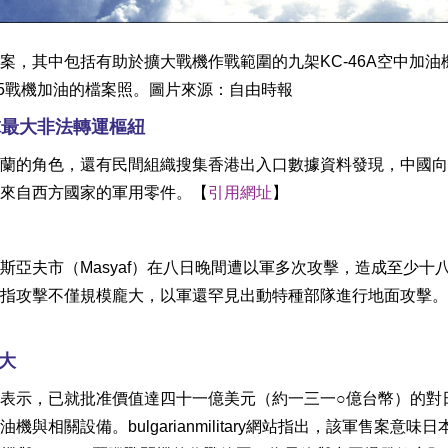
案，其中包括有助於擴大戰機作戰範圍的九架KC-46A空中加油
F15戰機加油的檔案照。圖片來源：自由時報
球最大非法轉運樞紐
蘭的角色，還有民間組織搜集香港出入口數據資料發現，中國向
來自西方國家的軍用零件。【
引用網址
】
亞夫市（Masyaf）在八日晚間遭以軍多次攻擊，造成至少十
指攻擊不僅規模龐大，以軍還罕見出動特種部隊進行地面攻擊。
大
表示，已就批准價值達四十一億美元（約一三一○億台幣）的對
相關設備。bulgarianmilitary網站指出，該軍售案意味日