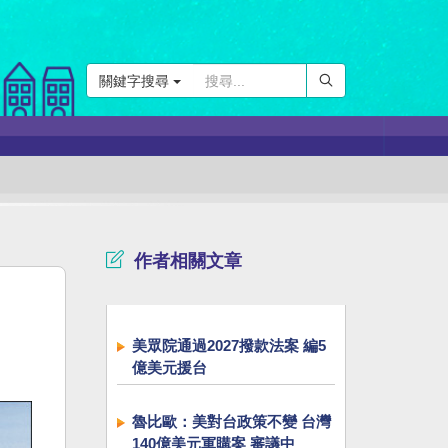
關鍵字搜尋
作者相關文章
美眾院通過2027撥款法案 編5
億美元援台
魯比歐：美對台政策不變 台灣
140億美元軍購案 審議中