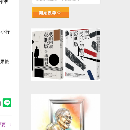
作準
開始搜尋
的小行
果於
擇要 ⇒