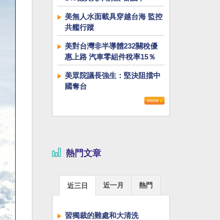
美無人水面載具穿越台海 監控
共艦行蹤
美對台灣非半導體232關稅優
惠上路 汽車零組件稅率15％
美眾院議長強生：堅決阻擋中
國奪台
熱門文章
近一月
熱門
近三日
習獨裁的難處和大清洗