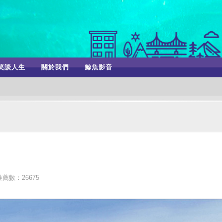
笑談人生
關於我們
鯨魚影音
推薦數：26675