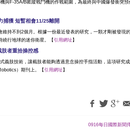
機與F-35A/B匿蹤戰鬥機的作戰範圍，為最終與中國爆發衝突預
捕獲 短暫相會11/25離開
會維持不到2個月。根據一份最近發表的研究，一顆才剛被發現
時繞行地球的迷你衛星。【
引用網址
】
截肢者重拾操控感
式義肢技術，讓截肢者能夠透過意念操控手指活動，這項研究成
obotics）期刊上。【
引用網址
】
0916每日國際新聞