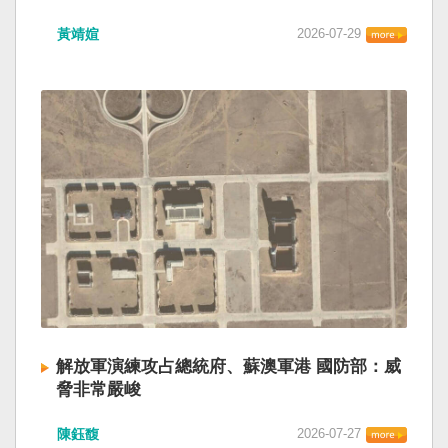
黃靖媗
2026-07-29
解放軍演練攻占總統府、蘇澳軍港 國防部：威
脅非常嚴峻
陳鈺馥
2026-07-27