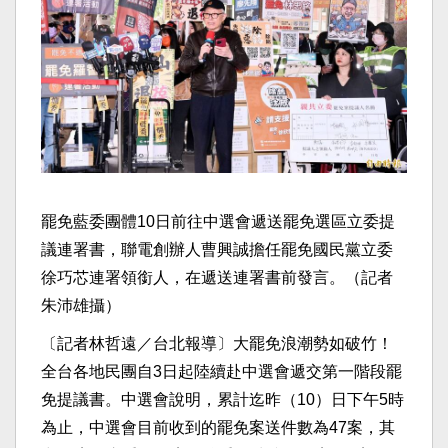
罷免藍委團體10日前往中選會遞送罷免選區立委提
議連署書，聯電創辦人曹興誠擔任罷免國民黨立委
徐巧芯連署領銜人，在遞送連署書前發言。（記者
朱沛雄攝）
〔記者林哲遠／台北報導〕大罷免浪潮勢如破竹！
全台各地民團自3日起陸續赴中選會遞交第一階段罷
免提議書。中選會說明，累計迄昨（10）日下午5時
為止，中選會目前收到的罷免案送件數為47案，其