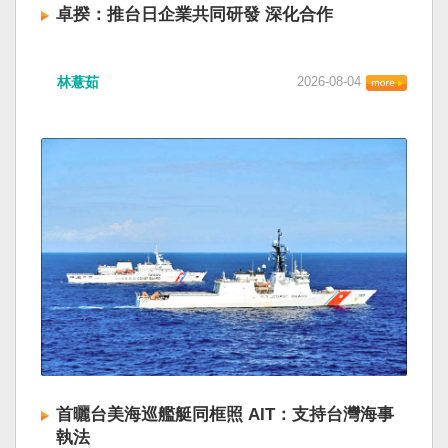
卓揆：推台日企業共同研發 深化合作
林薏茹
2026-08-04
首曬台美海巡艦艇同框照 AIT：支持台灣海事
執法