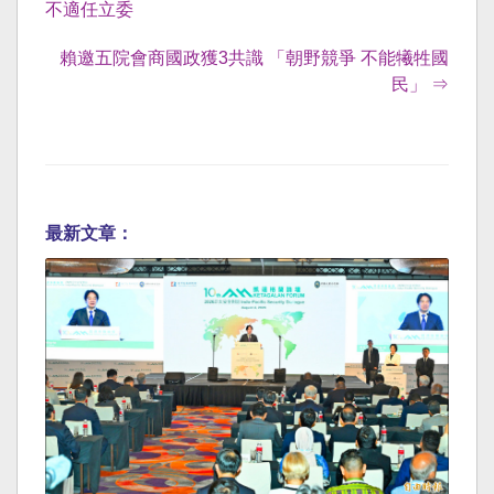
不適任立委
賴邀五院會商國政獲3共識 「朝野競爭 不能犧牲國
民」 ⇒
最新文章：