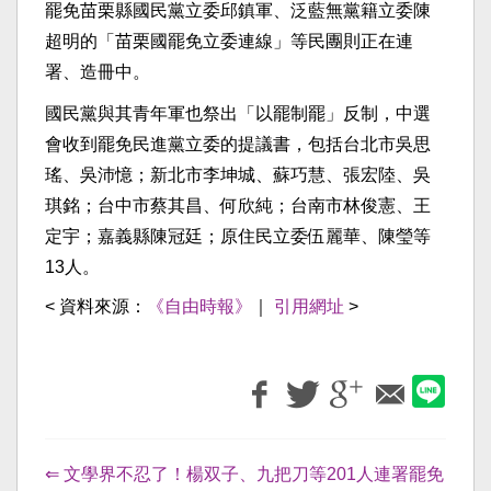
罷免苗栗縣國民黨立委邱鎮軍、泛藍無黨籍立委陳
超明的「苗栗國罷免立委連線」等民團則正在連
署、造冊中。
國民黨與其青年軍也祭出「以罷制罷」反制，中選
會收到罷免民進黨立委的提議書，包括台北市吳思
瑤、吳沛憶；新北市李坤城、蘇巧慧、張宏陸、吳
琪銘；台中市蔡其昌、何欣純；台南市林俊憲、王
定宇；嘉義縣陳冠廷；原住民立委伍麗華、陳瑩等
13人。
< 資料來源：
《自由時報》
｜
引用網址
>
⇐ 文學界不忍了！楊双子、九把刀等201人連署罷免