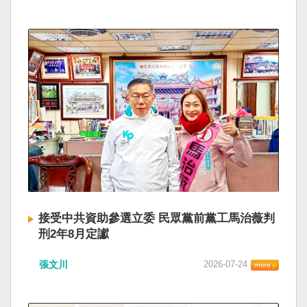
接受中共資助參選立委 民眾黨前黨工馬治薇判
刑2年8月定讞
張文川
2026-07-24