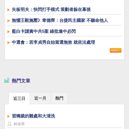
總預算同時審」新惡例
矢板明夫：快閃打手模式 策劃者躲在幕後
無懼王毅施壓》韋德齊：台捷民主國家 不聽命他人
藍白卡譴責中共5案 綠批逢中必閃
中選會：若李貞秀自始當選無效 就依法處理
熱門文章
近一月
熱門
近三日
習獨裁的難處和大清洗
林保華