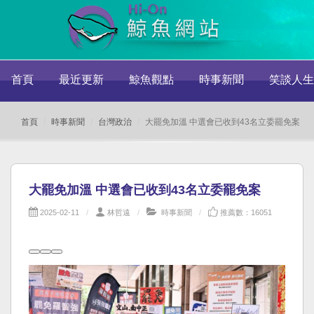
首頁
最近更新
鯨魚觀點
時事新聞
笑談人生
首頁
時事新聞
台灣政治
大罷免加溫 中選會已收到43名立委罷免案
大罷免加溫 中選會已收到43名立委罷免案
2025-02-11
林哲遠
時事新聞
推薦數：16051