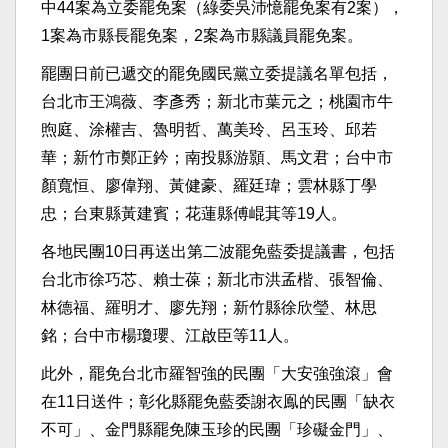
中44案為立委罷免案（綠委吳沛憶罷免案有2案），
1案為市縣長罷免案，2案為市縣議員罷免案。
罷團日前已遞交的罷免國民黨立委提議名單包括，
台北市王鴻薇、李彥秀；新北市葉元之；桃園市牛
煦庭、涂權吉、魯明哲、萬美玲、呂玉玲、邱若
華；新竹市鄭正鈐；南投縣游顥、馬文君；台中市
顏寬恒、廖偉翔、黃健豪、羅廷瑋；雲林縣丁學
忠；台東縣黃建賓；花蓮縣傅崐萁等19人。
各地民團10日再送出第二波罷免藍委提議書，包括
台北市徐巧芯、賴士葆；新北市洪孟楷、張智倫、
林德福、羅明才、廖先翔；新竹縣徐欣瑩、林思
銘；台中市楊瓊瓔、江啟臣等11人。
此外，罷免台北市羅智強的民團「大安強強滾」會
在11日送件；彰化縣罷免藍委謝衣鳯的民團「缺衣
不可」、金門縣罷免陳玉珍的民團「珍礙金門」、