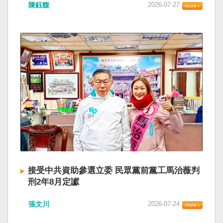
陳鈺馥
2026-07-27
接受中共資助參選立委 民眾黨前黨工馬治薇判
刑2年8月定讞
張文川
2026-07-24