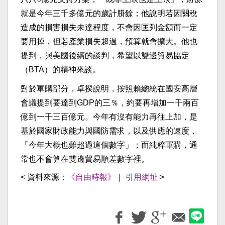
就是今年三千多億元的歲計賸餘；他說明若因關稅
造成的損害損失未達程度，不會因匡列金額而一定
要用掉，但若產業損失超過，預算就會擴大。他也
提到，與美國後續的談判，希望以雙邊貿易協定
（BTA）的精神來談。
對於軍購部分，卓揆說明，按照賴總統在國安高層
會議提到要達到GDP的三％，約要再增加一千兩百
億到一千三百億元。今年有沒有能力再往上加，是
基於國家財政能力與國防需求，以及供應的速度，
「今年大概也難超過這個數字」；而純粹軍購，通
常也不會算在雙邊貿易順差數字裡。
< 資料來源：
《自由時報》
｜
引用網址
>