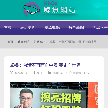
首頁
最近更新
鯨魚觀點
時事新聞
笑談人生
首頁
時事新聞
財經資訊
卓揆：台灣不再面向中國 要走向世界
卓揆：台灣不再面向中國 要走向世界
2025-04-14
陳昀
時事新聞
推薦數：4762