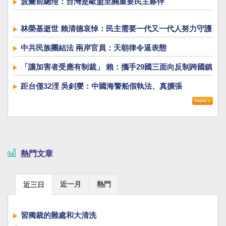
波蘭前總理：台灣是歐盟至關重要民主夥伴
林榮基逝世 賴清德哀悼：民主需要一代又一代人努力守護
中共民族團結法 兩岸官員：天朝律令逼表態
「讓加害者受應有制裁」 賴：攜手29國三面向反制跨國鎮
壓
距台僅32浬 吳釗燮：中國海警船假執法、真擴張
熱門文章
近一月
熱門
近三日
習獨裁的難處和大清洗