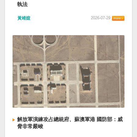
執法
黃靖媗
2026-07-29
解放軍演練攻占總統府、蘇澳軍港 國防部：威
脅非常嚴峻