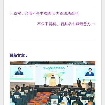
⇐ 卓揆︰台灣不是中國隊 大力查緝洗產地
不公平貿易 川普點名中國最惡劣 ⇒
最新文章：