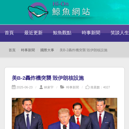
首頁
最近更新
鯨魚觀點
時事新聞
笑談人生
首頁
時事新聞
國際大事
美B-2轟炸機突襲 毀伊朗核設施
美B-2轟炸機突襲 毀伊朗核設施
2025-06-23
林家宇
時事新聞
推薦數：4027