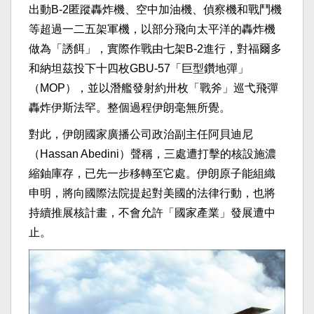
出動B-2匿蹤轟炸機、空中加油機、偵察機和戰鬥機
等超過一二五架軍機，以部分飛向太平洋的轟炸機
做為「誘餌」，實際作戰由七架B-2進行，對福爾多
和納坦茲投下十四枚GBU-57「巨型鑽地彈」
（MOP），並以潛艦發射約卅枚「戰斧」巡弋飛彈
轟炸伊斯法罕。整個過程伊朗毫無所覺。
對此，伊朗國家廣播公司政治副主任阿貝迪尼
（Hassan Abedini）聲稱，三處遭打擊的核設施濃
縮鈾庫存，已先一步移轉至它處。伊朗原子能組織
申明，將向國際法院提起對美國的法律行動，也將
持續推展核計畫，不會允許「國家產業」發展遭中
止。