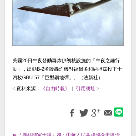
美國20日午夜發動轟炸伊朗核設施的「午夜之錘行
動」，出動B-2匿蹤轟炸機對福爾多和納坦茲投下十
四枚GBU-57「巨型鑽地彈」。（法新社）
< 資料來源：
《自由時報》
｜
引用網址
>
⇐ 「團結國家十講」賴：中華人民共和國從未統治