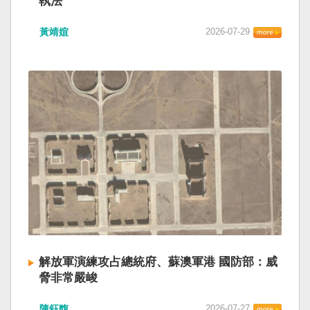
執法
黃靖媗
2026-07-29
解放軍演練攻占總統府、蘇澳軍港 國防部：威
脅非常嚴峻
陳鈺馥
2026-07-27