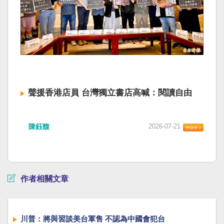
聲援香港店員 台灣獨立書店高喊：閱讀自由
陳鈺馥
2026-07-21
作者相關文章
川普：將與習談美台軍售 不認為中國會犯台