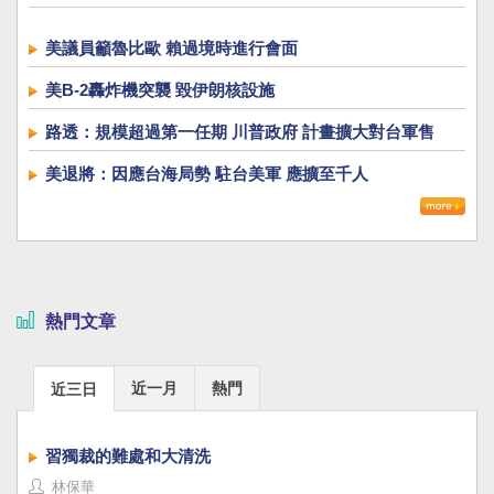
美議員籲魯比歐 賴過境時進行會面
美B-2轟炸機突襲 毀伊朗核設施
路透：規模超過第一任期 川普政府 計畫擴大對台軍售
美退將：因應台海局勢 駐台美軍 應擴至千人
熱門文章
近一月
熱門
近三日
習獨裁的難處和大清洗
林保華