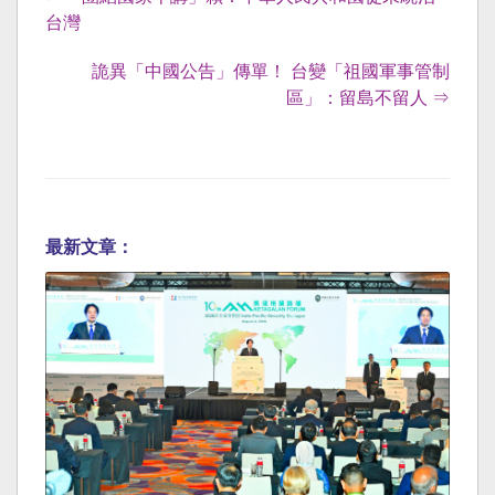
台灣
詭異「中國公告」傳單！ 台變「祖國軍事管制
區」：留島不留人 ⇒
最新文章：