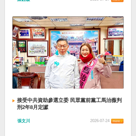
接受中共資助參選立委 民眾黨前黨工馬治薇判
刑2年8月定讞
張文川
2026-07-24