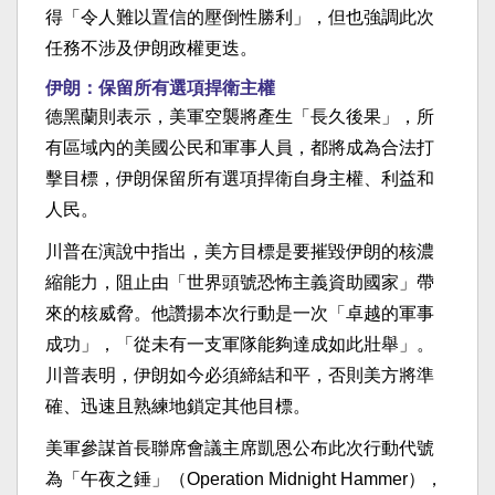
得「令人難以置信的壓倒性勝利」，但也強調此次
任務不涉及伊朗政權更迭。
伊朗：保留所有選項捍衛主權
德黑蘭則表示，美軍空襲將產生「長久後果」，所
有區域內的美國公民和軍事人員，都將成為合法打
擊目標，伊朗保留所有選項捍衛自身主權、利益和
人民。
川普在演說中指出，美方目標是要摧毀伊朗的核濃
縮能力，阻止由「世界頭號恐怖主義資助國家」帶
來的核威脅。他讚揚本次行動是一次「卓越的軍事
成功」，「從未有一支軍隊能夠達成如此壯舉」。
川普表明，伊朗如今必須締結和平，否則美方將準
確、迅速且熟練地鎖定其他目標。
美軍參謀首長聯席會議主席凱恩公布此次行動代號
為「午夜之錘」（Operation Midnight Hammer），