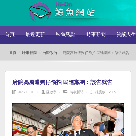
首頁
最近更新
鯨魚觀點
時事新聞
笑談人生
首頁
時事新聞
台灣政治
府院高層遭狗仔偷拍 民進黨團︰該告就告
府院高層遭狗仔偷拍 民進黨團︰該告就告
2025-10-10
陳政宇
時事新聞
推薦數：2065