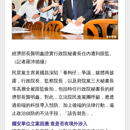
經濟部長龔明鑫證實行政院秘書長任內遭到跟監。
（記者羅沛德攝）
民眾黨主席黃國昌深陷「養狗仔」爭議，媒體再披
露，行政院長、監察院長，以及府院黨三大秘書長
等高層全被跟監偷拍，包括時任行政院秘書長的經
濟部長龔明鑫。對此，立法院民進黨團呼籲，應透
過前端的科技導入預防、加上後端的法律行動，遏
止政治偵防的不法手段，「該告就告」。
國安單位立案因應 查是否有境外涉入