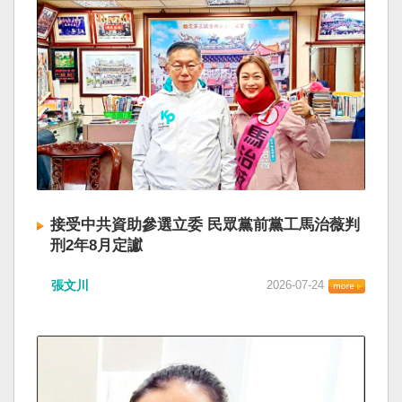
接受中共資助參選立委 民眾黨前黨工馬治薇判
刑2年8月定讞
張文川
2026-07-24