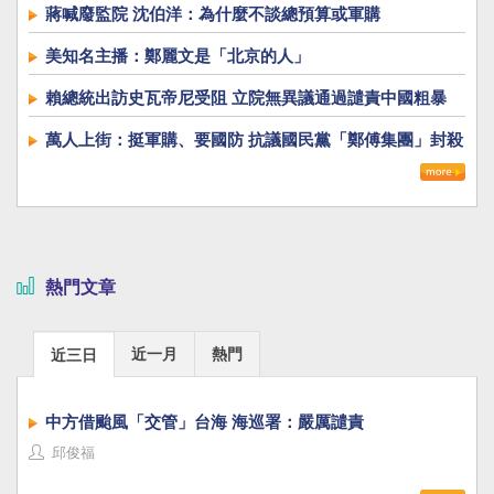
蔣喊廢監院 沈伯洋：為什麼不談總預算或軍購
美知名主播：鄭麗文是「北京的人」
賴總統出訪史瓦帝尼受阻 立院無異議通過譴責中國粗暴
萬人上街：挺軍購、要國防 抗議國民黨「鄭傅集團」封殺
國防自主
熱門文章
近一月
熱門
近三日
中方借颱風「交管」台海 海巡署：嚴厲譴責
邱俊福