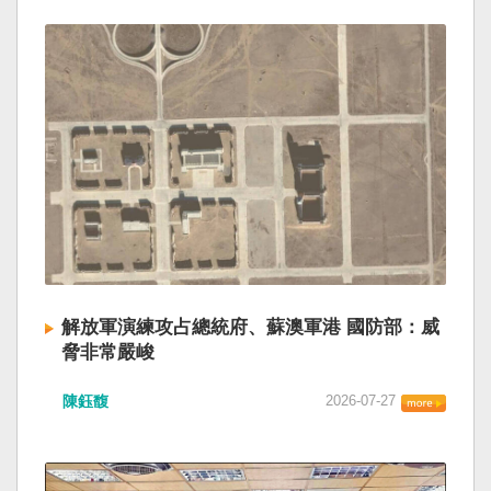
解放軍演練攻占總統府、蘇澳軍港 國防部：威
脅非常嚴峻
陳鈺馥
2026-07-27