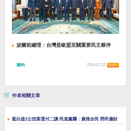
波蘭前總理：台灣是歐盟至關重要民主夥伴
陳昀
2026-07-22
作者相關文章
藍白提2公投案逕付二讀 民進黨團：責推全民 勞民傷財