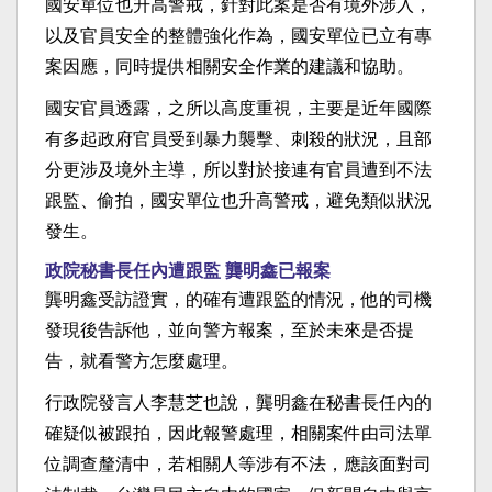
國安單位也升高警戒，針對此案是否有境外涉入，
以及官員安全的整體強化作為，國安單位已立有專
案因應，同時提供相關安全作業的建議和協助。
國安官員透露，之所以高度重視，主要是近年國際
有多起政府官員受到暴力襲擊、刺殺的狀況，且部
分更涉及境外主導，所以對於接連有官員遭到不法
跟監、偷拍，國安單位也升高警戒，避免類似狀況
發生。
政院秘書長任內遭跟監 龔明鑫已報案
龔明鑫受訪證實，的確有遭跟監的情況，他的司機
發現後告訴他，並向警方報案，至於未來是否提
告，就看警方怎麼處理。
行政院發言人李慧芝也說，龔明鑫在秘書長任內的
確疑似被跟拍，因此報警處理，相關案件由司法單
位調查釐清中，若相關人等涉有不法，應該面對司