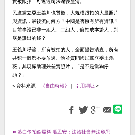
實被跟拍，可透過司法途徑釐清。
民進黨立委王義川也質疑，大規模跟拍的大量照片
與資訊，最後流向何方？中國是否擁有所有資訊？
目前事證已非一組人、二組人，偷拍成本驚人，到
底是誰出的錢？
王義川呼籲，所有被拍的人，全面提告清查，所有
共犯一個都不要放過。他並質問國民黨立委王鴻
薇，其現職助理兼差賣照片，「是不是當狗仔
頭？」
< 資料來源：
《自由時報》
｜
引用網址
>
⇐ 藍白偷拍假爆料 潘孟安：法治社會無法容忍