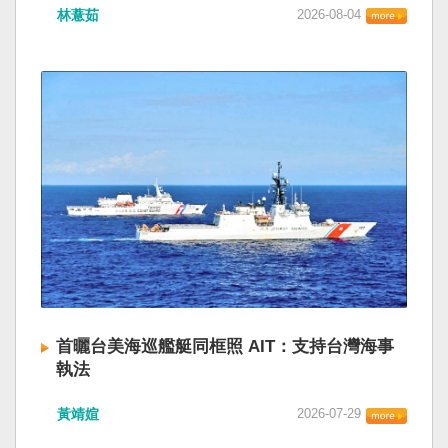
林薏茹
2026-08-04
首曬台美海巡艦艇同框照 AIT：支持台灣海事
執法
黃靖媗
2026-07-29