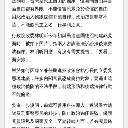
法制裁。台灣是民主自由的國家，但新聞自由與言
論自由都有界限，不能侵害民眾免於恐懼的自由，
因此政治人物跟媒體都應自律，政治跟監非常不
該，不能假民主之名，行牟利之實。
行政院政委林明昕今年初與民進黨團總召柯建銘見
面時，被拍下照片，指兩人密謀憲法訴訟法後續救
濟程序。林明昕回應，有沒有需要提告，「要看上
面安排」。
對於如何因應？兼任民進黨政策會執行長的立委吳
思瑤建議，許多內閣官員恐成偷拍對象，要遏止這
種政治偵防的不法手段，前端預防和後端法律行動
不能偏廢。
吳進一步說明，前端可善用科技導入，透過保六總
隊及刑事警察局的科技，防止政治狗仔跟監，保護
閣員隱私及國家安全；至於後端方面，若有閣員確