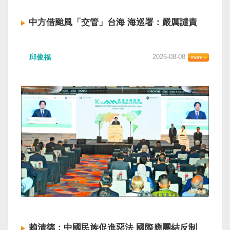
中方借颱風「交管」台海 海巡署：嚴厲譴責
邱俊福
2026-08-08
賴清德：中國民族促進惡法 國際應團結反制