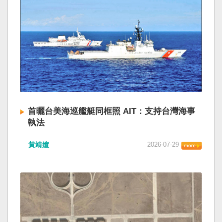
首曬台美海巡艦艇同框照 AIT：支持台灣海事
執法
黃靖媗
2026-07-29