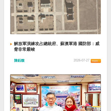
解放軍演練攻占總統府、蘇澳軍港 國防部：威
脅非常嚴峻
陳鈺馥
2026-07-27