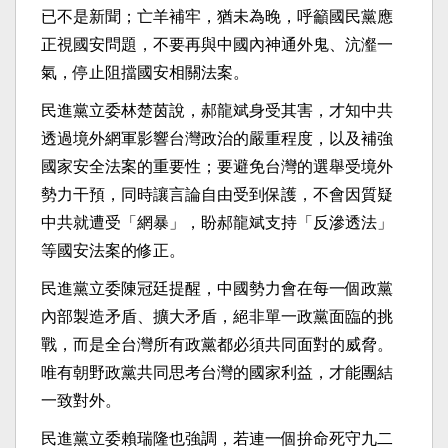
已不是新聞；亡羊補牢，猶未為晚，呼籲國民黨應
正視國安問題，不要再與中國內神通外鬼、沆瀣一
氣，停止阻擋國安相關法案。
民進黨立委林楚茵說，郝龍斌身受其害，才知中共
透過境外網軍影響台灣政治的嚴重程度，以及補強
國家安全法案的重要性；要避免台灣的選舉受境外
勢力干預，同時讓言論自由受到保護，不會因質疑
中共就遭受「網暴」，盼郝龍斌支持「反滲透法」
等國安法案的修正。
民進黨立委陳冠廷提醒，中國勢力會在每一個政黨
內部製造矛盾、擴大矛盾，絕非單一政黨面臨的挑
戰，而是全台灣所有政黨都必須共同面對的威脅。
唯有朝野政黨共同思考台灣的國家利益，才能團結
一致對外。
民進黨立委賴瑞隆也強調，若連一個拚命死守九二