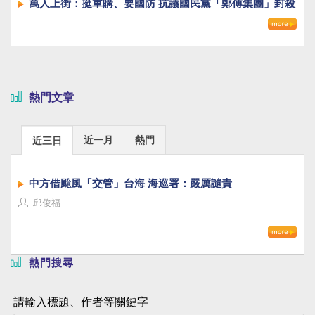
萬人上街：挺軍購、要國防 抗議國民黨「鄭傅集團」封殺
國防自主
熱門文章
近一月
熱門
近三日
中方借颱風「交管」台海 海巡署：嚴厲譴責
邱俊福
熱門搜尋
請輸入標題、作者等關鍵字