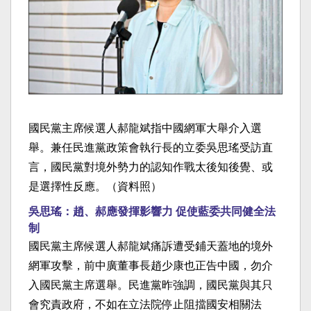
國民黨主席候選人郝龍斌指中國網軍大舉介入選
舉。兼任民進黨政策會執行長的立委吳思瑤受訪直
言，國民黨對境外勢力的認知作戰太後知後覺、或
是選擇性反應。（資料照）
吳思瑤：趙、郝應發揮影響力 促使藍委共同健全法
制
國民黨主席候選人郝龍斌痛訴遭受鋪天蓋地的境外
網軍攻擊，前中廣董事長趙少康也正告中國，勿介
入國民黨主席選舉。民進黨昨強調，國民黨與其只
會究責政府，不如在立法院停止阻擋國安相關法