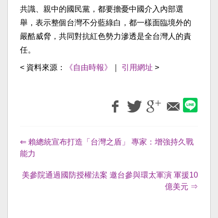
共識、親中的國民黨，都要擔憂中國介入內部選
舉，表示整個台灣不分藍綠白，都一樣面臨境外的
嚴酷威脅，共同對抗紅色勢力滲透是全台灣人的責
任。
< 資料來源：
《自由時報》
｜
引用網址
>
⇐ 賴總統宣布打造「台灣之盾」 專家：增強持久戰
能力
美參院通過國防授權法案 邀台參與環太軍演 軍援10
億美元 ⇒