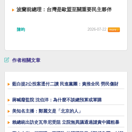
波蘭前總理：台灣是歐盟至關重要民主夥伴
陳昀
2026-07-22
作者相關文章
藍白提2公投案逕付二讀 民進黨團：責推全民 勞民傷財
蔣喊廢監院 沈伯洋：為什麼不談總預算或軍購
美知名主播：鄭麗文是「北京的人」
賴總統出訪史瓦帝尼受阻 立院無異議通過譴責中國粗暴