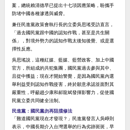
案，總統賴清德早已提出十七項因應策略，盼攜手
防堵中國各種滲透與威脅。
兼任民進黨政策會執行長的立委吳思瑤受訪直言，
「過去國民黨跟中國的認知作戰，甚至是共生關
係」，對境外勢力的認知作戰太後知後覺、或是選
擇性反應。
吳思瑤說，這種紅媒、藍媒、藍營政客、加上中國
官方，所組成的共犯集團，國民黨過去參與其中、
且從中獲益；現在才開始警覺，是因為國民黨內選
舉利益受到認知作戰侵害，終於願意承認並面對其
嚴重性，呼籲趙少康和郝龍斌發揮影響力，促使國
民黨立委共同健全法制。
民進黨：國民黨勿再阻擋修法
「難道國民黨現在才發現？」民進黨發言人吳崢則
表示，中國長期介入台灣選舉的行為劣跡斑斑，早