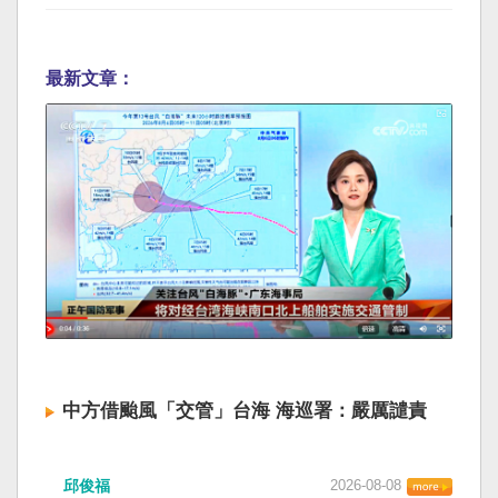
最新文章：
中方借颱風「交管」台海 海巡署：嚴厲譴責
邱俊福
2026-08-08