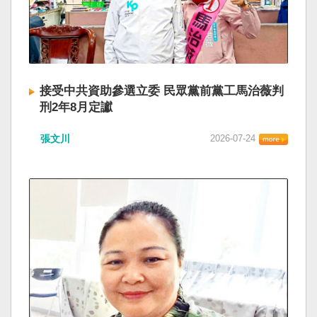
接受中共資助參選立委 民眾黨前黨工馬治薇判
刑2年8月定讞
張文川
2026-07-24