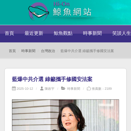
首頁
最近更新
鯨魚觀點
時事新聞
笑談人生
首頁
時事新聞
台灣政治
藍爆中共介選 綠籲攜手修國安法案
藍爆中共介選 綠籲攜手修國安法案
2025-10-12
陳政宇
時事新聞
推薦數：2189