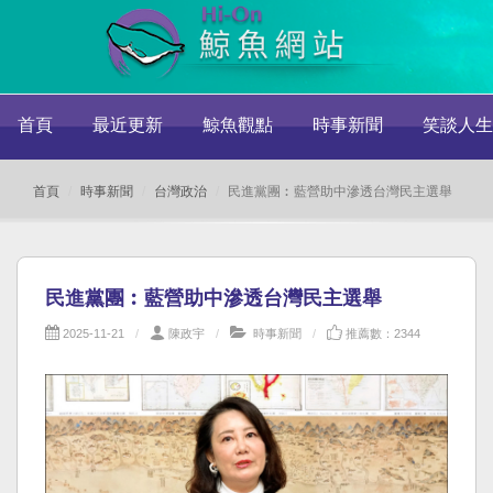
首頁
最近更新
鯨魚觀點
時事新聞
笑談人生
首頁
時事新聞
台灣政治
民進黨團︰藍營助中滲透台灣民主選舉
民進黨團︰藍營助中滲透台灣民主選舉
2025-11-21
陳政宇
時事新聞
推薦數：2344