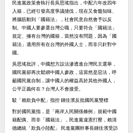
民進黨政策會執行長吳思瑤指出，中配六年改四年
入籍，已經引發高度爭議撻伐，現在又食髓知味、
將腦筋動到「國籍法」，社會民意自然會予以反
制。中國人要參選台灣公職，只要符合「國籍法」
規定、擁有台灣的國籍，當然沒有問題，因為「國
籍法」適用所有在台灣的外國人士，而非只針對中
國。
吳思瑤批評，中國想方設法滲透進台灣民主選舉，
國民黨卻再次鬆綁中國人參政，這當然是惡法，呼
籲國民黨自制，讓中國人的權益高於其他外國人，
公平正義何在？台灣人不會接受。
駁「賴欺負中配」指控 鍾佳濱反批國民黨雙標
對於國民黨指，是「兩岸人民關係條例」規範中國
籍配偶、而非「國籍法」，民進黨違憲打壓，賴清
德總統「欺負小陸配」 民進黨團幹事長鍾佳濱受訪