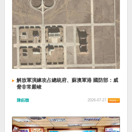
解放軍演練攻占總統府、蘇澳軍港 國防部：威
脅非常嚴峻
陳鈺馥
2026-07-27