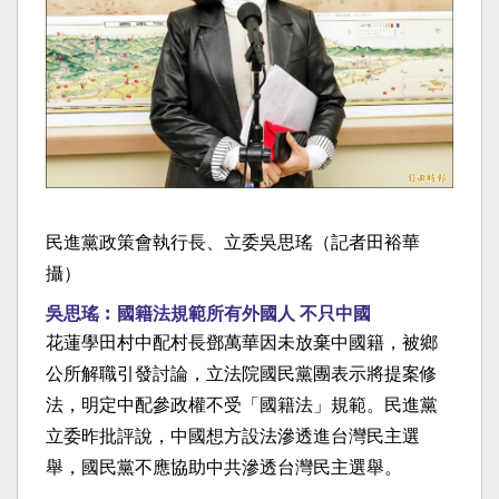
民進黨政策會執行長、立委吳思瑤（記者田裕華
攝）
吳思瑤︰國籍法規範所有外國人 不只中國
花蓮學田村中配村長鄧萬華因未放棄中國籍，被鄉
公所解職引發討論，立法院國民黨團表示將提案修
法，明定中配參政權不受「國籍法」規範。民進黨
立委昨批評說，中國想方設法滲透進台灣民主選
舉，國民黨不應協助中共滲透台灣民主選舉。