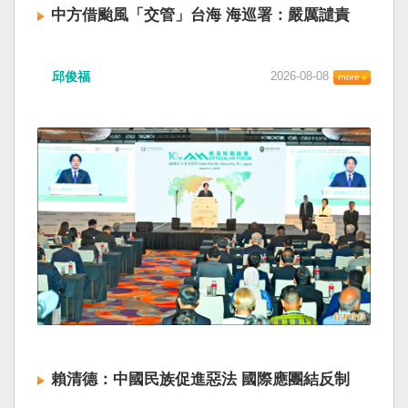
中方借颱風「交管」台海 海巡署：嚴厲譴責
邱俊福
2026-08-08
賴清德：中國民族促進惡法 國際應團結反制