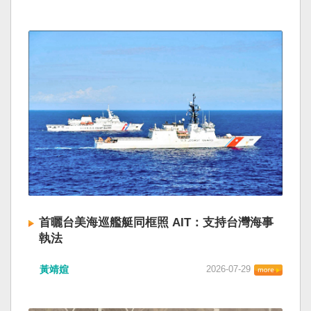
首曬台美海巡艦艇同框照 AIT：支持台灣海事
執法
黃靖媗
2026-07-29