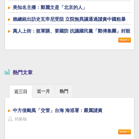
美知名主播：鄭麗文是「北京的人」
賴總統出訪史瓦帝尼受阻 立院無異議通過譴責中國粗暴
萬人上街：挺軍購、要國防 抗議國民黨「鄭傅集團」封殺
國防自主
熱門文章
近一月
熱門
近三日
中方借颱風「交管」台海 海巡署：嚴厲譴責
邱俊福