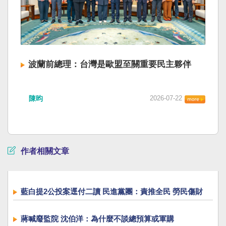
波蘭前總理：台灣是歐盟至關重要民主夥伴
陳昀
2026-07-22
作者相關文章
藍白提2公投案逕付二讀 民進黨團：責推全民 勞民傷財
蔣喊廢監院 沈伯洋：為什麼不談總預算或軍購