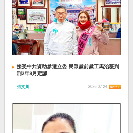
接受中共資助參選立委 民眾黨前黨工馬治薇判
刑2年8月定讞
張文川
2026-07-24