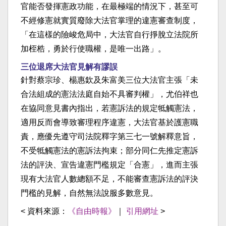
官能否發揮憲政功能，在最極端的情況下，甚至可
不經修憲就實質廢除大法官掌理的違憲審查制度，
「在這樣的險峻危局中，大法官自行掙脫立法院所
加桎梏，勇於行使職權，是唯一出路」。
三位退席大法官見解有謬誤
針對蔡宗珍、楊惠欽及朱富美三位大法官主張「未
合法組成的憲法法庭自始不具審判權」，尤伯祥也
在協同意見書內指出，若憲訴法的規定牴觸憲法，
適用反而會導致審理程序違憲，大法官基於護憲職
責，應優先遵守司法院釋字第三七一號解釋意旨，
不受牴觸憲法的憲訴法拘束；部分同仁先推定憲訴
法的評決、宣告違憲門檻規定「合憲」，進而主張
現有大法官人數總額不足，不能審查憲訴法的評決
門檻的見解，自然無法說服多數意見。
< 資料來源：
《自由時報》
｜
引用網址
>