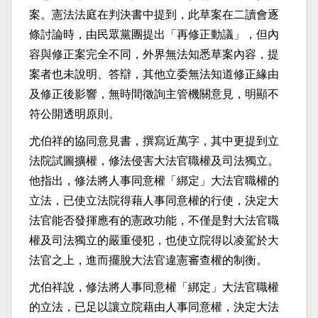
案。憲法法庭在判決書中提到，此草案在二讀會逐
條討論時，由民眾黨團提出「再修正動議」，但內
容與修正案完全不同，外界無法知悉草案內容，提
案者也未說明、答辯，其他立委無法知道修正緣由
及修正後影響，無時間徵詢主管機關意見，明顯不
符公開透明原則。
尤伯祥的協同意見書，撰寫近萬字，其中更提到立
法院試圖擴權，修法侵害大法官職權及司法獨立。
他指出，修法將人事同意權「綁定」大法官職權的
立法，已使立法院得藉人事同意權的行使，決定大
法官能否發揮應有的憲政功能，不僅是對大法官職
權及司法獨立的嚴重侵犯，也使立院得以凌駕於大
法官之上，進而擺脫大法官違憲審查權的制衡。
尤伯祥說，修法將人事同意權「綁定」大法官職權
的立法，已足以讓立院藉由人事同意權，決定大法