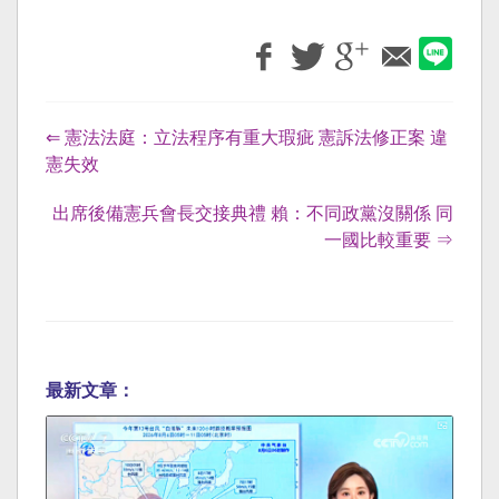
⇐ 憲法法庭：立法程序有重大瑕疵 憲訴法修正案 違
憲失效
出席後備憲兵會長交接典禮 賴：不同政黨沒關係 同
一國比較重要 ⇒
最新文章：