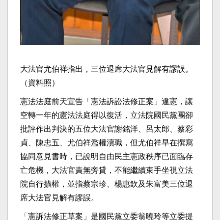
大法官尤伯祥指出，三位退席大法官見解有謬誤。
（資料照）
憲法法庭前天宣告「憲法訴訟法修正案」違憲，讓
空轉一年的憲法法庭得以復活，立法院國民黨團卻
批評作出判決的五位大法官謝銘洋、呂太郎、蔡彩
貞、陳忠五、尤伯祥濫權瀆職，但尤伯祥早在撰寫
協同意見書時，已說明自由民主憲政秩序已面臨存
亡危機，大法官責無旁貸，不能繼續束手坐視立法
院自行擴權，並指蔡宗珍、楊惠欽及朱富美三位退
席大法官見解有謬誤。
「憲訴法修正草案」是國民黨立委翁曉玲等立委提