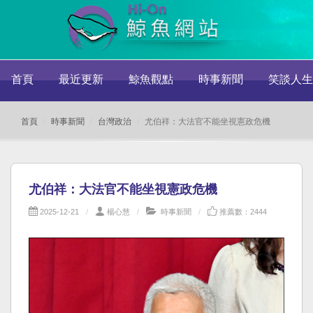
首頁
最近更新
鯨魚觀點
時事新聞
笑談人生
首頁
時事新聞
台灣政治
尤伯祥：大法官不能坐視憲政危機
尤伯祥：大法官不能坐視憲政危機
2025-12-21
楊心慧
時事新聞
推薦數：2444