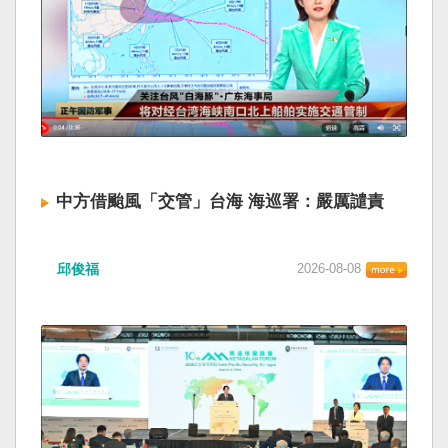
中方借颱風「交管」台海 海巡署：嚴厲譴責
邱俊福
2026-08-08