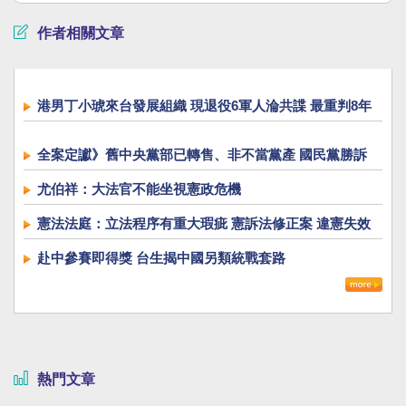
作者相關文章
港男丁小琥來台發展組織 現退役6軍人淪共諜 最重判8年
半
全案定讞》舊中央黨部已轉售、非不當黨產 國民黨勝訴
免繳11.3億
尤伯祥：大法官不能坐視憲政危機
憲法法庭：立法程序有重大瑕疵 憲訴法修正案 違憲失效
赴中參賽即得獎 台生揭中國另類統戰套路
熱門文章