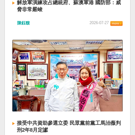
解放軍演練攻占總統府、蘇澳軍港 國防部：威
脅非常嚴峻
陳鈺馥
2026-07-27
接受中共資助參選立委 民眾黨前黨工馬治薇判
刑2年8月定讞