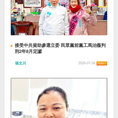
接受中共資助參選立委 民眾黨前黨工馬治薇判
刑2年8月定讞
張文川
2026-07-24