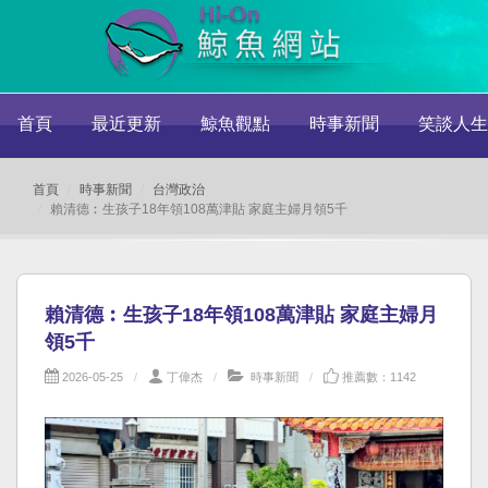
首頁
最近更新
鯨魚觀點
時事新聞
笑談人生
首頁
時事新聞
台灣政治
賴清德︰生孩子18年領108萬津貼 家庭主婦月領5千
賴清德︰生孩子18年領108萬津貼 家庭主婦月
領5千
2026-05-25
丁偉杰
時事新聞
推薦數：1142