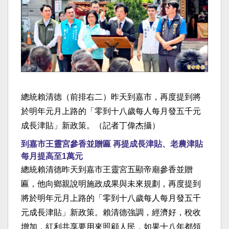
總統賴清德（前排右二）昨天到嘉市，再度提到將
於明年元月上路的「零到十八歲每人每月發五千元
成長津貼」新政策。（記者丁偉杰攝）
到嘉市王靈宮參香並贈匾 再提成長津貼、老農津貼
每月提高至1萬元
總統賴清德昨天到嘉市王靈宮五顯帝廟參香並贈
匾，他向鄉親說明施政成果與未來規劃，再度提到
將於明年元月上路的「零到十八歲每人每月發五千
元成長津貼」新政策。賴清德強調，經濟好，稅收
增加，紅利共享要用來照顧人民，如果十八年都領