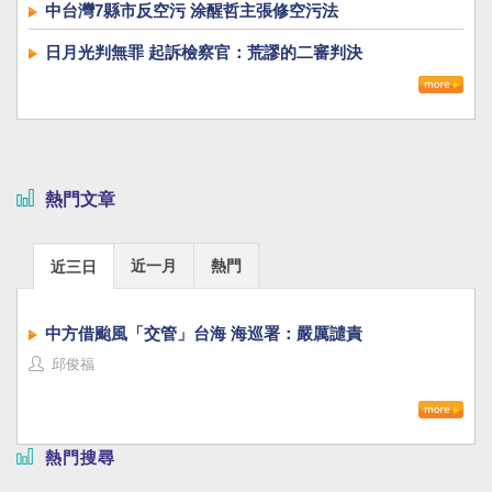
中台灣7縣市反空污 涂醒哲主張修空污法
日月光判無罪 起訴檢察官：荒謬的二審判決
熱門文章
近一月
熱門
近三日
中方借颱風「交管」台海 海巡署：嚴厲譴責
邱俊福
熱門搜尋