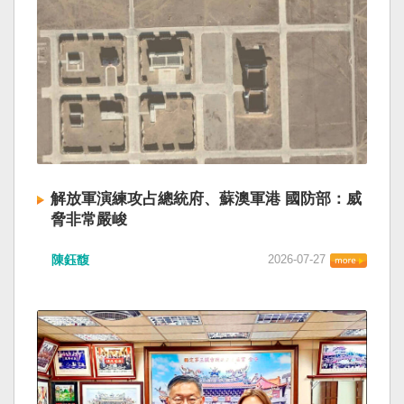
解放軍演練攻占總統府、蘇澳軍港 國防部：威
脅非常嚴峻
陳鈺馥
2026-07-27