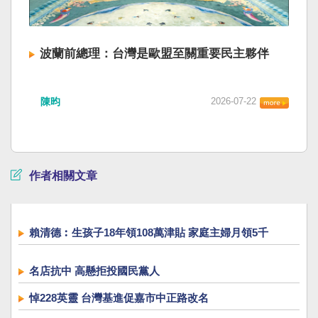
波蘭前總理：台灣是歐盟至關重要民主夥伴
陳昀
2026-07-22
作者相關文章
賴清德︰生孩子18年領108萬津貼 家庭主婦月領5千
名店抗中 高懸拒投國民黨人
悼228英靈 台灣基進促嘉市中正路改名