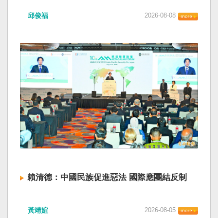
邱俊福
2026-08-08
賴清德：中國民族促進惡法 國際應團結反制
黃靖媗
2026-08-05