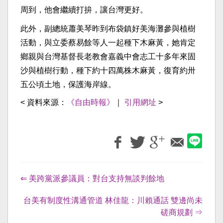
周到，他會繼續打拚，讓台灣更好。
此外，副總統蕭美琴昨到布袋鎮好美海灘參與植樹
活動，與立委蔡易餘等人一起種下木麻黃，她肯定
鄉親與台灣基督長老教會嘉義中會志工十多年來固
沙與植樹行動，種下約十四萬株木麻黃，復育約卅
五公頃土地，保護海岸線。
< 資料來源：
《自由時報》
｜
引用網址
>
⇐ 美跨黨派參議員：對台支持無談判餘地
台美有制度性溝通管道 林佳龍：川賴通話 雙邊尚未
磋商規劃 ⇒