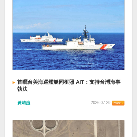
首曬台美海巡艦艇同框照 AIT：支持台灣海事
執法
黃靖媗
2026-07-29