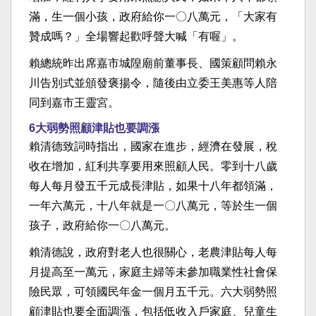
滿，生一個小孩，政府給你一〇八萬元，「大家有
贊成嗎？」全場響起歡呼聲大喊「有喔」。
賴總統昨出席嘉市城隍廟前董事長、國策顧問賴永
川告別式並頒發褒揚令，隨後由立委王美惠等人陪
同到嘉市王靈宮。
6大弱勢照顧津貼也要調漲
賴清德致詞時指出，國家在進步，經濟在發展，稅
收在增加，紅利共享要用來照顧人民。零到十八歲
每人每月發五千元成長津貼，如果十八年都領滿，
一年六萬元，十八年就是一〇八萬元，等於生一個
孩子，政府給你一〇八萬元。
賴清德說，政府對老人也很關心，老農津貼每人每
月提高至一萬元，家庭主婦等未參加職業性社會保
險民眾，可領國民年金一個月五千元。六大弱勢照
顧津貼也要全面調漲，包括低收入戶家庭、兒童生