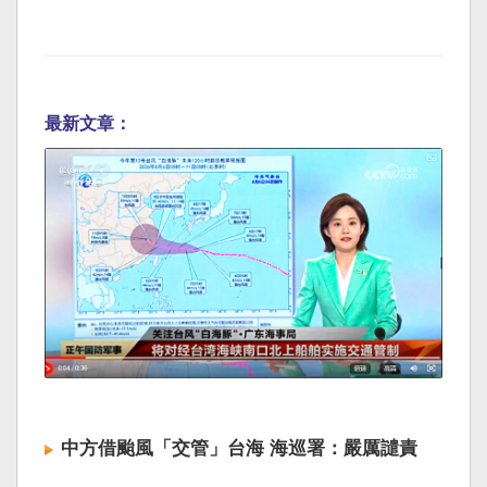
最新文章：
中方借颱風「交管」台海 海巡署：嚴厲譴責