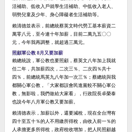
活補助、低收入戶就學生活補助、中低收入老人、
弱勢兒童及少年、身心障礙者生活補助等。
賴清德並表示，前總統蔡英文時代勞工基本薪資二
萬零八元，至今連十年加薪，目前二萬九五〇〇
元，今年我再調整，就超過三萬元。
照顧軍公教 8月又要加薪
賴總統說，軍公教也要照顧，蔡英文八年加上我就
任二年，共加薪四次，二次三％、二次四％共十
四％，前總統馬英九八年加一次三％；蔡總統與我
都關心軍公教，「大家都誤會民進黨較不關心軍公
教，無影啦，我們做給大家看」，行政院長卓榮泰
也說今年八月軍公教又要加薪。
賴清德表示，加薪以外，還要減稅，現在全台灣有
四十至五十％的人不用繳所得稅，由收入前一％的
人承擔更多所得稅，政府稅收增加，把人民照顧越