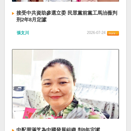
接受中共資助參選立委 民眾黨前黨工馬治薇判
刑2年8月定讞
張文川
2026-07-24
中配周滿芝為中國發展組織 判8年定讞