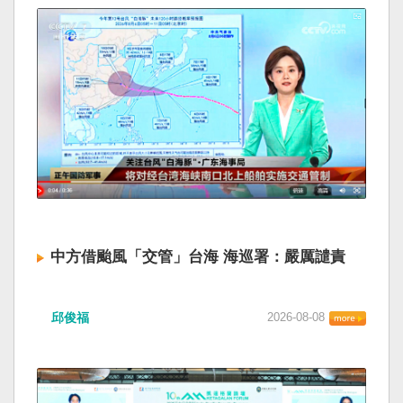
中方借颱風「交管」台海 海巡署：嚴厲譴責
邱俊福
2026-08-08