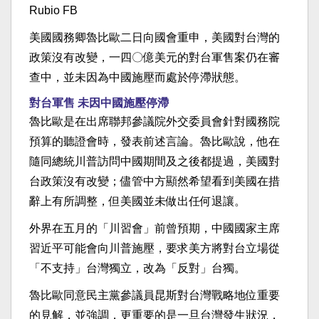
Rubio FB
美國國務卿魯比歐二日向國會重申，美國對台灣的
政策沒有改變，一四〇億美元的對台軍售案仍在審
查中，並未因為中國施壓而處於停滯狀態。
對台軍售 未因中國施壓停滯
魯比歐是在出席聯邦參議院外交委員會針對國務院
預算的聽證會時，發表前述言論。魯比歐說，他在
隨同總統川普訪問中國期間及之後都提過，美國對
台政策沒有改變；儘管中方顯然希望看到美國在措
辭上有所調整，但美國並未做出任何退讓。
外界在五月的「川習會」前曾預期，中國國家主席
習近平可能會向川普施壓，要求美方將對台立場從
「不支持」台灣獨立，改為「反對」台獨。
魯比歐同意民主黨參議員昆斯對台灣戰略地位重要
的見解，並強調，更重要的是一旦台灣發生狀況，