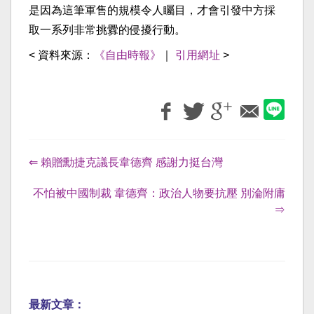
是因為這筆軍售的規模令人矚目，才會引發中方採
取一系列非常挑釁的侵擾行動。
< 資料來源：
《自由時報》
｜
引用網址
>
⇐ 賴贈勳捷克議長韋德齊 感謝力挺台灣
不怕被中國制裁 韋德齊：政治人物要抗壓 別淪附庸
⇒
最新文章：