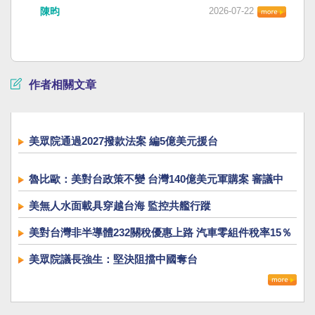
陳昀
2026-07-22
作者相關文章
美眾院通過2027撥款法案 編5億美元援台
魯比歐：美對台政策不變 台灣140億美元軍購案 審議中
美無人水面載具穿越台海 監控共艦行蹤
美對台灣非半導體232關稅優惠上路 汽車零組件稅率15％
美眾院議長強生：堅決阻擋中國奪台