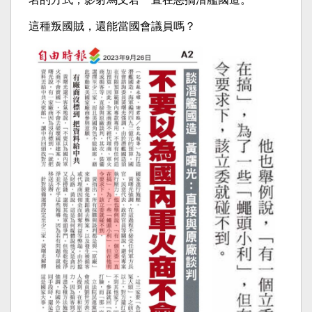
這種叛國賊，還能當國會議員嗎？