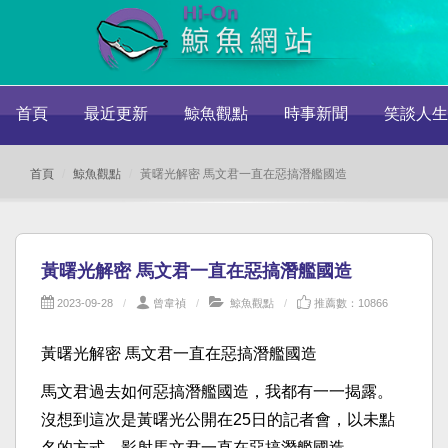
首頁
最近更新
鯨魚觀點
時事新聞
笑談人生
首頁
鯨魚觀點
黃曙光解密 馬文君一直在惡搞潛艦國造
黃曙光解密 馬文君一直在惡搞潛艦國造
2023-09-28
曾韋禎
鯨魚觀點
推薦數：10866
黃曙光解密 馬文君一直在惡搞潛艦國造
馬文君過去如何惡搞潛艦國造，我都有一一揭露。
沒想到這次是黃曙光公開在25日的記者會，以未點
名的方式，影射馬文君一直在惡搞潛艦國造。