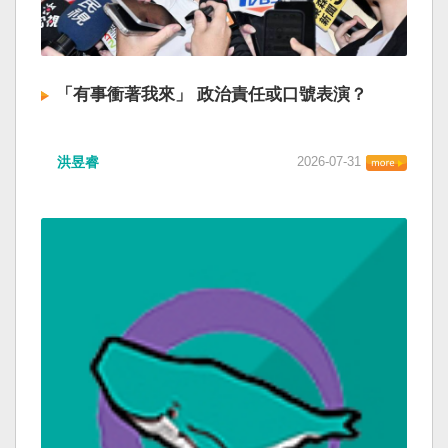
「有事衝著我來」 政治責任或口號表演？
洪昱睿
2026-07-31