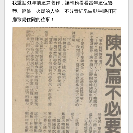
我重貼31年前這篇舊作，讓韓粉看看當年這位魯
莽、輕佻、火爆的人物，不分青紅皂白動手毆打阿
扁致傷住院的往事！