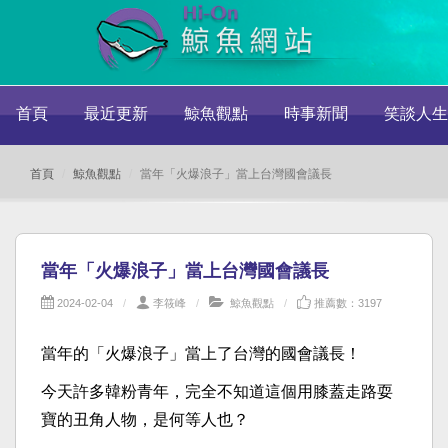
首頁
最近更新
鯨魚觀點
時事新聞
笑談人生
首頁
鯨魚觀點
當年「火爆浪子」當上台灣國會議長
當年「火爆浪子」當上台灣國會議長
2024-02-04
李筱峰
鯨魚觀點
推薦數：3197
當年的「火爆浪子」當上了台灣的國會議長！
今天許多韓粉青年，完全不知道這個用膝蓋走路耍
寶的丑角人物，是何等人也？