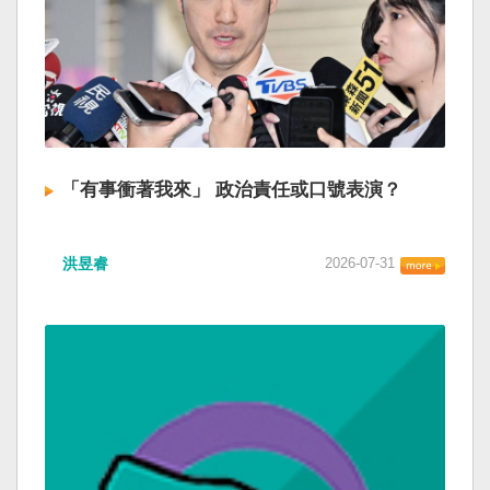
「有事衝著我來」 政治責任或口號表演？
洪昱睿
2026-07-31