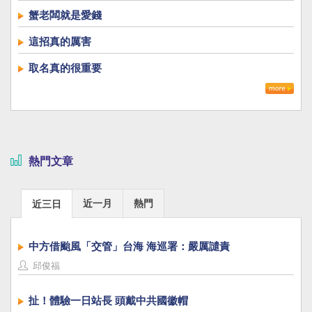
蟹老闆就是愛錢
這招真的厲害
取名真的很重要
熱門文章
近一月
熱門
近三日
中方借颱風「交管」台海 海巡署：嚴厲譴責
邱俊福
扯！體驗一日站長 頭戴中共國徽帽