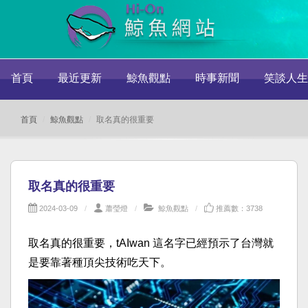
首頁
最近更新
鯨魚觀點
時事新聞
笑談人生
首頁
鯨魚觀點
取名真的很重要
取名真的很重要
2024-03-09
蕭瑩燈
鯨魚觀點
推薦數：3738
取名真的很重要，tAIwan 這名字已經預示了台灣就
是要靠著種頂尖技術吃天下。