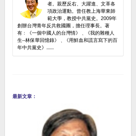
者。親歷反右、大躍進、文革各
項政治運動。曾任教上海華東師
範大學，教授中共黨史。2009年
創辦台灣青年反共救國團，擔任理事長。著
有﹕《一個中國人的台灣情》﹑《我的雜種人
生--林保華回憶錄》﹑《用鮮血和謊言寫下的百
年中共黨史》......
最新文章：