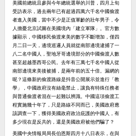
美國前總統且參與今年總統選舉的川普，四月上旬
受訪表示，過去兩年已有超過四萬六千名中國偷渡
者進入美國，當中不少是正值軍齡的壯年男子，令
人擔憂北京試圖在美國境內「建立軍隊」。官方數
據顯示，中國移民偷渡來美的數字不斷增加，僅四
月二日一天，邊境巡邏人員就從南部邊境逮捕了一
八二名中國人，聖地牙哥邊境部分的中國偷渡人數
甚至超越墨西哥公民。去年有三萬七千名中國人從
南部邊境來美後被捕，是兩年前的五十倍。漏網的
呢？這條新的偷渡路線是抖音公開展示並進行「教
學」，中國政府沒有絲毫禁止，讓負有特殊任務者
與普通偷渡者混在一起難以辨識。中國這項偷渡工
程實施幾十年了，只是路線不同而已，美國政府應
該調查一下，獲得美國政府政治庇護的中國人，有
多少現在是反共的，還是美國政府被他們騙了？
美國中央情報局局長伯恩斯四月十八日表示，在與