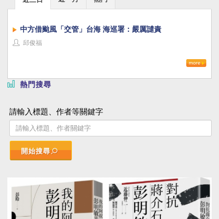
中方借颱風「交管」台海 海巡署：嚴厲譴責
邱俊福
熱門搜尋
請輸入標題、作者等關鍵字
開始搜尋