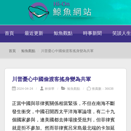
首頁
最近更新
鯨魚觀點
時事新聞
笑談人生
首頁
鯨魚觀點
川普憂心中國偷渡客搖身變為共軍
川普憂心中國偷渡客搖身變為共軍
2024-04-24
林保華
鯨魚觀點
推薦數：36638
正當中國與菲律賓關係相當緊張，不但在南海不斷
發生衝突，中國召開西太平洋海軍論壇，有二十九
個國家參與，連美國都去捧場接受批判，但菲律賓
就是拒不參加。然而菲律賓呂宋島最北端的卡加延