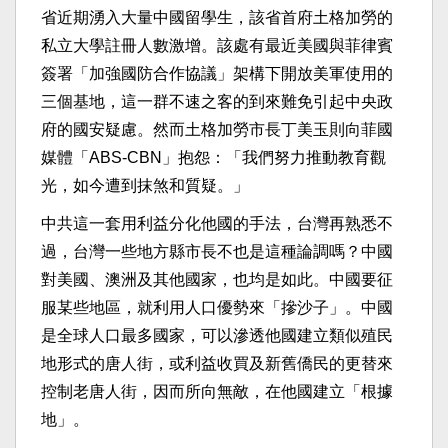
省近期湧入大量中國留學生，該省首府土格加勞的
私立大學註冊人數激增。該處有最近美國與菲律賓
簽署「加強國防合作協議」架構下開放美軍使用的
三個基地，這一群不速之客的到來難免引起中央政
府的國安疑慮。然而土格加勞市長丁美玉則向菲國
媒體「ABS-CBN」抱怨：「我們努力推動教育觀
光，如今遭到抹煞和質疑。」
中共這一套用利益分化他國的手法，台灣再熟悉不
過，台灣一些地方縣市長不也是這種論調嗎？中國
對美國、澳洲及其他國家，也均是如此。中國要征
服某些地區，就利用人口優勢來「摻沙子」。中國
是全球人口最多國家，可以滲透他國建立類似殖民
地形式的唐人街，或利益收買及新舊僑民的更替來
控制老唐人街，因而所向無敵，在他國建立「根據
地」。