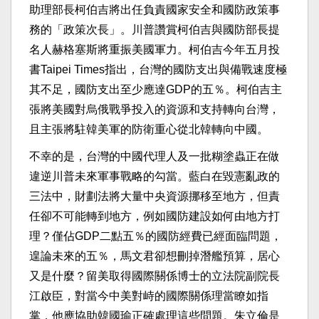
助理部長柯伯吉將出任負責國家安全和國防政策事
務的「政策次長」。川普讚賞柯伯吉與國防部長提
名人赫格塞斯將重振美國軍力。柯伯吉今年五月投
書Taipei Times指出，台灣的國防支出與備戰速度極
其不足，國防支出至少應達GDP的五％。柯伯吉主
張將美國對烏俄戰爭投入的資源和支持轉向台灣，
且主張將駐韓美軍的防衛重心從北韓轉向中國。
不幸的是，台灣的中國代理人及一批糊塗蟲正在做
違逆川普未來軍事戰略的勾當。藍白在毀憲亂政的
三法中，財劃法將大量中央資源挪移至地方，但責
任卻不可能轉到地方，例如國防建設如何由地方打
理？僅佔GDP二點五％的國防經費已經面臨問題，
遑論未來的五％，馬文君卻想刪掉潛艦預算，居心
又是什麼？留美取得國際關係博士的立法院副院長
江啟臣，對當今中美對峙的國際關係理當瞭如指
掌，他應協助韓國瑜正確處理這些問題。朱立倫是