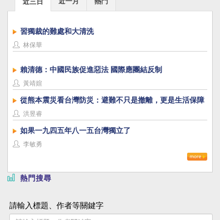
近一月
熱門
近三日
習獨裁的難處和大清洗
林保華
賴清德：中國民族促進惡法 國際應團結反制
黃靖媗
從熊本震災看台灣防災：避難不只是撤離，更是生活保障
洪昱睿
如果一九四五年八一五台灣獨立了
李敏勇
熱門搜尋
請輸入標題、作者等關鍵字