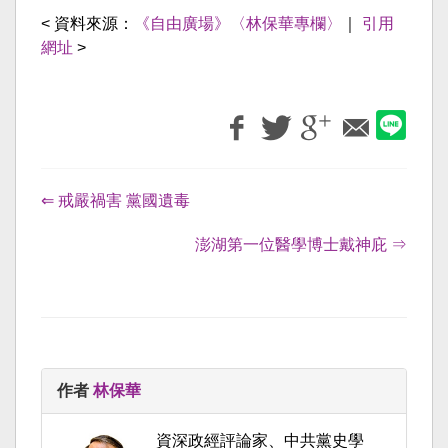
< 資料來源：
《自由廣場》〈林保華專欄〉
｜
引用
網址
>
⇐ 戒嚴禍害 黨國遺毒
澎湖第一位醫學博士戴神庇 ⇒
作者
林保華
資深政經評論家、中共黨史學