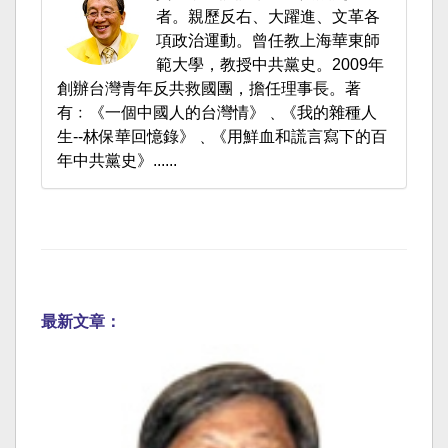
者。親歷反右、大躍進、文革各
項政治運動。曾任教上海華東師
範大學，教授中共黨史。2009年
創辦台灣青年反共救國團，擔任理事長。著
有﹕《一個中國人的台灣情》﹑《我的雜種人
生--林保華回憶錄》﹑《用鮮血和謊言寫下的百
年中共黨史》......
最新文章：