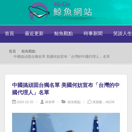
首頁
最近更新
鯨魚觀點
時事新聞
笑談人生
首頁
鯨魚觀點
中國搞頑固台獨名單 美國何妨宣布「台灣的中國代理人」名單
中國搞頑固台獨名單 美國何妨宣布「台灣的中
國代理人」名單
2024-12-25
林保華
鯨魚觀點
推薦數：40239