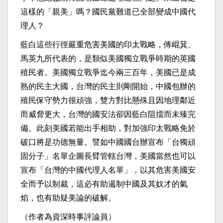
這樣的「親美」嗎？國民黨難道已全部變成中國代
理人？
藍白這些行徑嚴重危害美國的印太戰略，傅崐萁、
馬英九所代表的，是類似美國獨立戰爭時期的英國
殖民者。美國獨立戰爭迄今兩三百年，美國已是成
熟的民主大國，台灣的民主則剛開始，中國包辦的
殖民保守勢力很頑強，雙方對比懸殊且因地理鄰近
而威脅更大，台灣的國安法卻因藍白阻擋而未臻完
備。此刻美國若能出手相助，對加強印太戰略免於
破口將是功德無量。譬如中國國台辦宣布「台獨頑
固分子」名單企圖長臂管轄台灣，美國當然也可以
宣布「台灣的中國代理人名單」，以其危害美國安
全而予以制裁，這必有助遏制中國及其奴才的氣
焰，也有助疑美論的破解。
（作者為資深時事評論員）