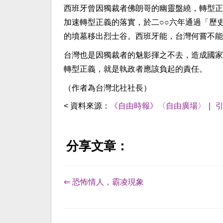
西班牙曾因獨裁者佛朗哥的幽靈盤繞，轉型正
加速轉型正義的落實，於二○○六年通過「歷
的墳墓移出烈士谷。西班牙能，台灣何嘗不能
台灣也是因獨裁者的魅影揮之不去，造成國家
轉型正義，就是執政者應該負起的責任。
（作者為台灣北社社長）
< 資料來源：
《自由時報》〈自由廣場〉
｜
分享文章：
⇐ 恐怖情人，霸凌現象