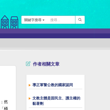
關鍵字搜尋
作者相關文章
導正軍警公教的國家認同
文教主體是固民主、護主權的
；然
黏著劑
「桶