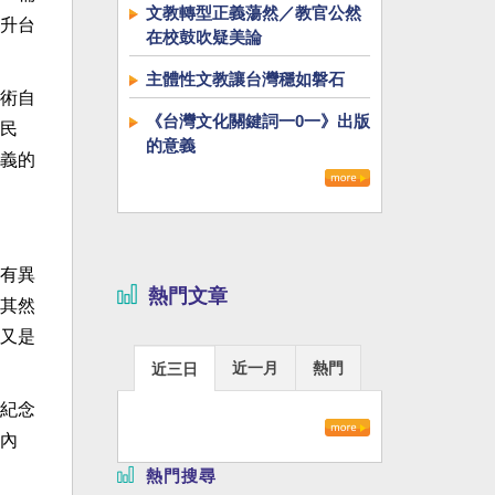
文教轉型正義蕩然／教官公然
升台
在校鼓吹疑美論
主體性文教讓台灣穩如磐石
術自
《台灣文化關鍵詞一0一》出版
民
的意義
義的
有異
熱門文章
其然
又是
近一月
熱門
近三日
紀念
內
熱門搜尋