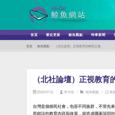
首頁
最近更新
鯨魚觀點
時事新聞
首頁
鯨魚觀點
（北社論壇）正視教育的轉型正義
（北社論壇）正視教育
2018-07-31
李川信
鯨魚觀點
推薦
台灣是個移民社會，包容不同族群，不管先來
而錯誤的教育內容與政策，卻造成國家認同的