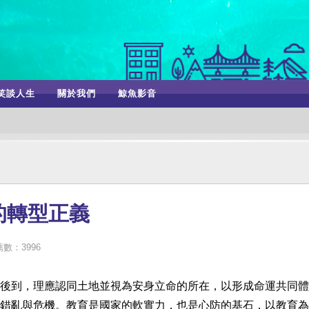
笑談人生
關於我們
鯨魚影音
的轉型正義
數：3996
後到，理應認同土地並視為安身立命的所在，以形成命運共同體
錯亂與危機。教育是國家的軟實力，也是心防的基石，以教育為