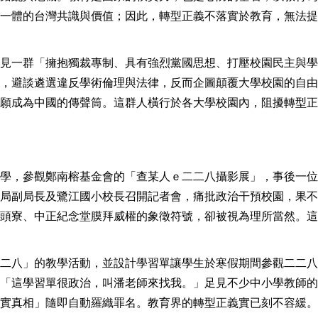
一體的台灣共識與價值；因此，轉型正義不落實於教育，無法提
見一群「擁抱獨裁專制、具有強烈黨國思想、打壓校園民主與學
，避談遴選違反學術倫理與法律，反而企圖顛覆大學校園的自由
願成為中國的傳聲筒。這群人橫行於各大學校園內，阻擾轉型正
學，參觀鄭南榕基金會的「查某人ｅ二二八攝影展」，事後一位
局副局長及鷺江國小校長召開記者會，痛批政治干預校園，果不
頭寮、中正紀念堂膜拜威權的象徵符號，卻被視為理所當然。這
二八」的教學活動，並設計學習單讓學生於寒假期間參觀二二八
「這學習單很政治，叫潘老師來找我。」足見不少中小學教師的
實真相」隨即自動羅織罪名。教育界的轉型正義實已刻不容緩。