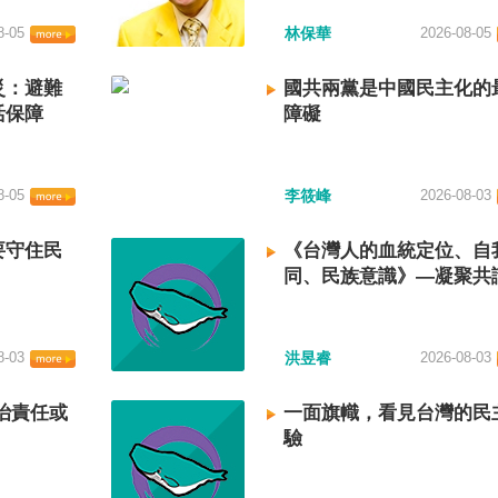
8-05
林保華
2026-08-05
災：避難
國共兩黨是中國民主化的
活保障
障礙
8-05
李筱峰
2026-08-03
要守住民
《台灣人的血統定位、自
同、民族意識》—凝聚共
建立台灣國族認同
8-03
洪昱睿
2026-08-03
治責任或
一面旗幟，看見台灣的民
驗