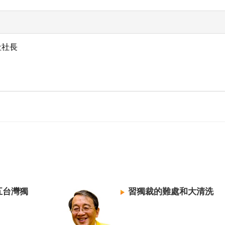
社社長
五台灣獨
習獨裁的難處和大清洗