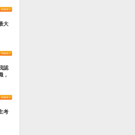
最大
我認
識，
主考