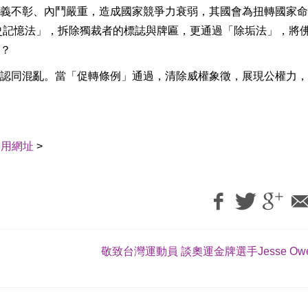
義不彰、內鬥嚴重，造成國家競爭力衰弱，其國會為扭轉國家命
史記憶法」，拆除獨裁者的標誌與牌匾，更通過「除垢法」，將
？
認同混亂。當「促轉條例」通過，清除威權象徵，展現公權力，
引用網址
>
敬致台灣運動員 談奧運金牌選手Jesse Owe