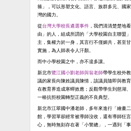
箍」，可以形塑文化、語言、族群多元、國家
灣的國力。
從
台灣大學校長遴選事件
，我們清清楚楚地看
由」的人，組成所謂的「大學校園自主聯盟」
主，集權力於一身，其言行不僅媚共，甚至甘
實施，為人師表令人汗顏。
而中小學校園之中，亦不遑多讓。
新北市
鷺江國小劉老師與翁老師
帶學生校外教
議的家長向陳姓議員陳情，該議員隨即與教育
在教育界造成寒蟬效應；反觀帶學生到慈湖、
一樁抗拒校園轉型正義的不良典型。
新北市江翠國中潘老師，多年來進行「繪畫二
館，學習單卻經常被導師沒收，還有導師狂言
心，無時無刻存在著「小警總」，一遇到「事