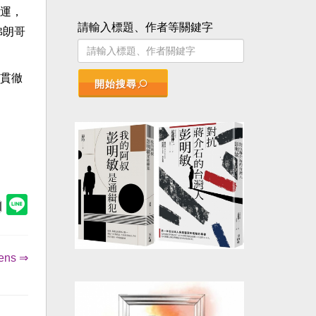
運，
請輸入標題、作者等關鍵字
佛朗哥
貫徹
開始搜尋
ns ⇒