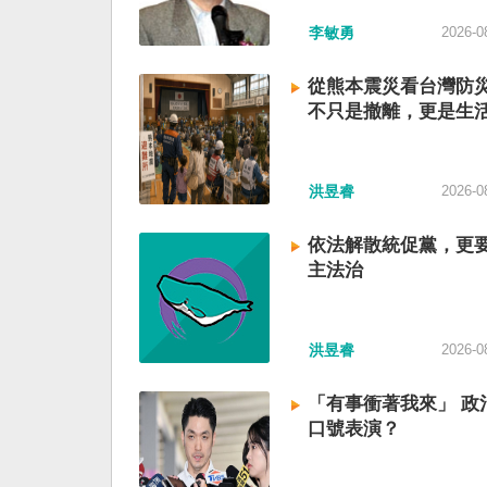
李敏勇
2026-0
從熊本震災看台灣防
不只是撤離，更是生
洪昱睿
2026-0
依法解散統促黨，更
主法治
洪昱睿
2026-0
「有事衝著我來」 政
口號表演？