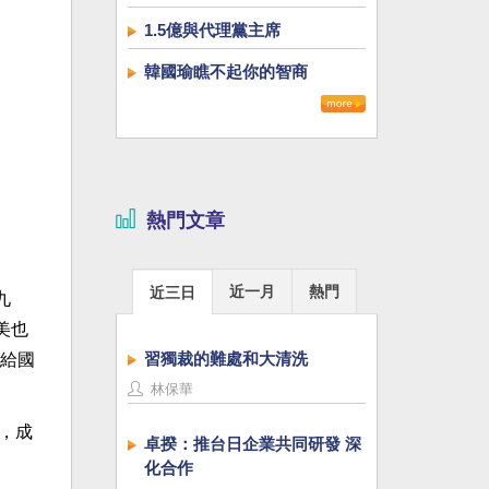
1.5億與代理黨主席
韓國瑜瞧不起你的智商
熱門文章
近一月
熱門
近三日
九
美也
習獨裁的難處和大清洗
給國
林保華
，成
卓揆：推台日企業共同研發 深
化合作