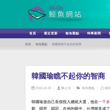
首頁
最近更新
鯨魚觀點
時事新聞
首頁
鯨魚觀點
韓國瑜瞧不起你的智商
韓國瑜瞧不起你的智商
2019-10-19
陳止戈
鯨魚觀點
推薦
韓國瑜放自己長假投入總統大選，他在
一千多
窮、唱苦、唱惡，在他的眼中，台灣簡直成了