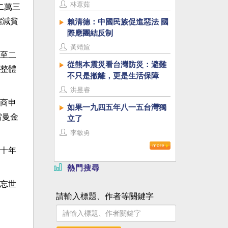
林薏茹
二萬三
縮減貧
賴清德：中國民族促進惡法 國
際應團結反制
黃靖媗
至二
從熊本震災看台灣防災：避難
整體
不只是撤離，更是生活保障
洪昱睿
商申
如果一九四五年八一五台灣獨
雷曼金
立了
李敏勇
十年
熱門搜尋
忘世
請輸入標題、作者等關鍵字