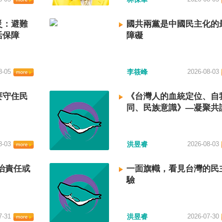
災：避難
國共兩黨是中國民主化的
活保障
障礙
8-05
李筱峰
2026-08-03
要守住民
《台灣人的血統定位、自
同、民族意識》—凝聚共
建立台灣國族認同
8-03
洪昱睿
2026-08-03
治責任或
一面旗幟，看見台灣的民
驗
7-31
洪昱睿
2026-07-30