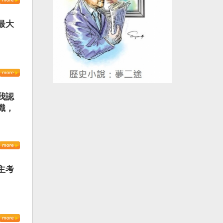
最大
我認
識，
主考