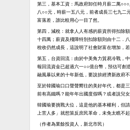
第三，基本工資：馬政府卸任時月薪二萬○○
八○○元，時薪一五八元，前者成長三七九二
富落差，誰比較用心一目了然。
第四，減稅：就拿人人有感的薪資所得扣除額
十四萬；薪資及殘障特別扣除額則由十二．八
稅收仍然成長，這說明了社會財富在增加，若
第五，台資回流：由於中美角力貿易冷戰，中
報回流資金已超過六一○○億台幣，預估可創
融風暴以來的十年新低，要說拚經濟新政府不
至於韓國瑜口口聲聲嚮往的美好年代，都是三
前有高鐵嗎？能年年出國度假嗎？或者說兒女
韓國瑜要挑戰大位，這是他的基本權利，但請
上苦人多」就想策反庶民革命，未免太瞧不起
（作者為業餘投資人，新北市民）