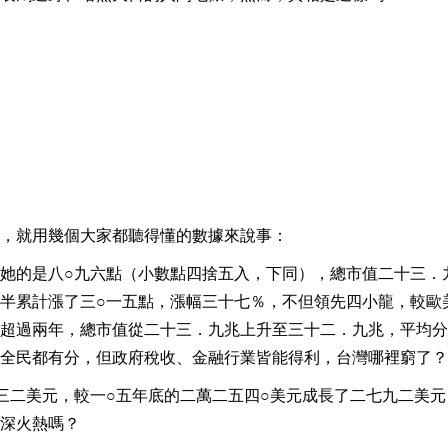
，就用幾個大家都聽得懂的數據來說事：
她的是八○九六點（小數點四捨五入，下同），總市值二十三．
半累計漲了三○一五點，漲幅三十七％，不但領先四小龍，較歐
超過兩年，總市值從二十三．九兆上升至三十二．九兆，平均分
全民都有分，但政府稅收、金融行業皆能得利，台灣哪裡窮了？
三二美元，較一○五年底的二萬二五四○美元成長了二七九二美元
深火熱嗎？