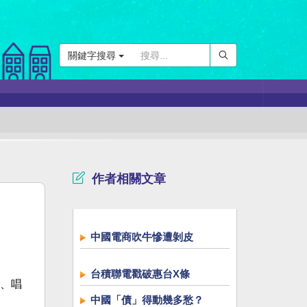
關鍵字搜尋
作者相關文章
中國電商吹牛慘遭剝皮
台積聯電戳破惠台X條
、唱
中國「債」得動幾多愁？