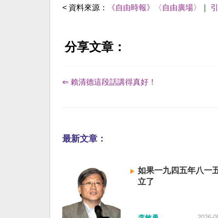
< 資料來源：
《自由時報》〈自由廣場〉
｜
分享文章：
⇐ 賴清德這段話講得真好！
最新文章：
如果一九四五年八一
立了
李敏勇
2026-0