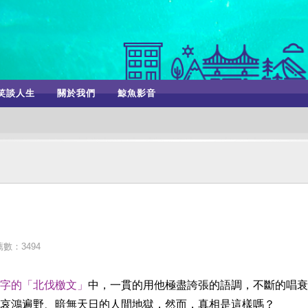
笑談人生
關於我們
鯨魚影音
數：3494
字的「北伐檄文」
中，一貫的用他極盡誇張的語調，不斷的唱衰
哀鴻遍野、暗無天日的人間地獄，然而，真相是這樣嗎？