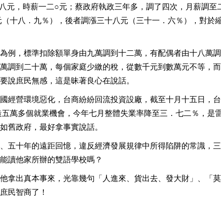
○八元，時薪一二○元；蔡政府執政三年多，調了四次，月薪調至
元（十八．九％），後者調漲三十八元（三十一．六％），對於
為例，標準扣除額單身由九萬調到十二萬，有配偶者由十八萬調
萬調到二十萬，每個家庭少繳的稅，從數千元到數萬元不等，而
要說庶民無感，這是昧著良心在說話。
國經營環境惡化，台商紛紛回流投資設廠，截至十月十五日，台
造五萬多個就業機會，今年七月整體失業率降至三．七二％，是
如舊政府，最好拿事實說話。
、五十年的遠距回憶，違反經濟發展規律中所得陷阱的常識，三
能讀他家所辦的雙語學校嗎？
他拿出真本事來，光靠幾句「人進來、貨出去、發大財」、「莫
庶民智商了！