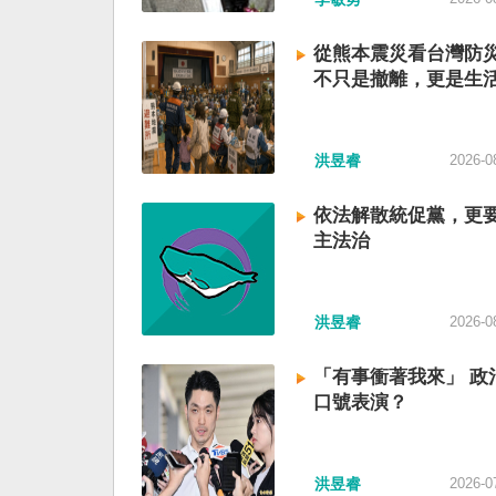
從熊本震災看台灣防
不只是撤離，更是生
洪昱睿
2026-0
依法解散統促黨，更
主法治
洪昱睿
2026-0
「有事衝著我來」 政
口號表演？
洪昱睿
2026-0