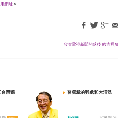
引用網址
>
台灣電視新聞的落後 哈吉貝知
五台灣獨
習獨裁的難處和大清洗
8-05
林保華
2026-08-05