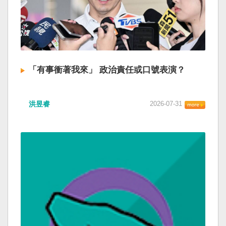
「有事衝著我來」 政治責任或口號表演？
洪昱睿
2026-07-31