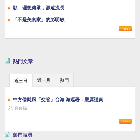
願，理想傳承，源遠流長
「不是美食家」的彭明敏
熱門文章
近一月
熱門
近三日
中方借颱風「交管」台海 海巡署：嚴厲譴責
邱俊福
熱門搜尋