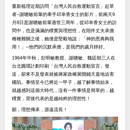
重新梳理近期訪問「台灣人民自救運動宣言」起草
者--謝聰敏前輩的牽手邱幸香女士的影片，前兩天9
月8日是謝聰敏前輩過世三周年，從邱幸香女士的訪
問中，也是滿滿的樸實與理想性，在陪伴丈夫承擔
種種難關之後，她僅是堅毅地說：「神的恩典夠我
用！」--他們的沉默承擔，是我們的歲月靜好。
1964年中秋，彭明敏教授、謝聰敏、魏廷朝三人在
台北圓環計劃印刷「台灣人民自救運動宣言」發
送，卻來不及發表就被蔣家政權展開鋪天蓋地迫害
構陷。事情至今已將近一甲子，越了解事情始末，
就越感到這個大時代，沒有一件事情是簡單的，越
樸實，背後代表的是越純粹的理想性！
願，理想傳承，源遠流長！