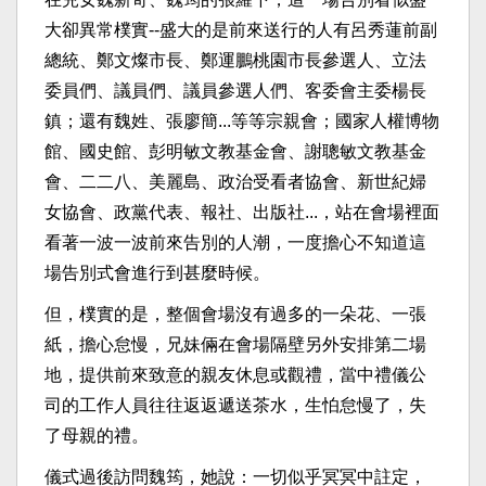
大卻異常樸實--盛大的是前來送行的人有呂秀蓮前副
總統、鄭文燦市長、鄭運鵬桃園市長參選人、立法
委員們、議員們、議員參選人們、客委會主委楊長
鎮；還有魏姓、張廖簡...等等宗親會；國家人權博物
館、國史館、彭明敏文教基金會、謝聰敏文教基金
會、二二八、美麗島、政治受看者協會、新世紀婦
女協會、政黨代表、報社、出版社...，站在會場裡面
看著一波一波前來告別的人潮，一度擔心不知道這
場告別式會進行到甚麼時候。
但，樸實的是，整個會場沒有過多的一朵花、一張
紙，擔心怠慢，兄妹倆在會場隔壁另外安排第二場
地，提供前來致意的親友休息或觀禮，當中禮儀公
司的工作人員往往返返遞送茶水，生怕怠慢了，失
了母親的禮。
儀式過後訪問魏筠，她說：一切似乎冥冥中註定，