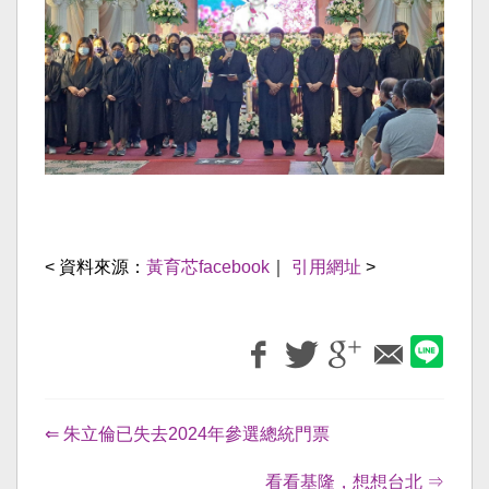
< 資料來源：
黃育芯facebook
｜
引用網址
>
⇐ 朱立倫已失去2024年參選總統門票
看看基隆，想想台北 ⇒