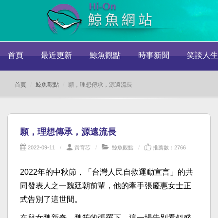
首頁
最近更新
鯨魚觀點
時事新聞
笑談人生
首頁
鯨魚觀點
願，理想傳承，源遠流長
願，理想傳承，源遠流長
2022-09-11
黃育芯
鯨魚觀點
推薦數：2766
2022年的中秋節，「台灣人民自救運動宣言」的共
同發表人之一魏廷朝前輩，他的牽手張慶惠女士正
式告別了這世間。
在兒女魏新奇、魏筠的張羅下，這一場告別看似盛