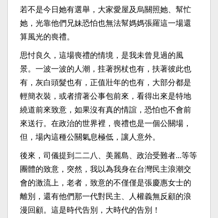
若不是今日她有選舉，大家愛屋及烏關照她、幫忙
她，光靠他們兄妹恐怕也無法幫媽媽張羅這一場還
算風光的喪禮。
思忖良久，這場喪禮的情境，是我未曾見過的風
景。一波一波的人潮，拄著拐杖也有，扶著彼此也
有，灰白頭髮也有，正值壯年的也有，大部分都是
輕簡衣裝，或者揹著公事包前來，看得出來是特地
繞道前來致意，如果沒有真的情誼，恐怕也不會前
來送行。在政治的世界裡，喪禮也是一個公關場，
但，場內這種公關氣息極低，讓人意外。
後來，司儀提到二二八、美麗島、政治受難者...等等
團體的致意，突然，我以為我身在台灣民主浪潮交
會的激流上，老者，致意的不僅僅是張慶惠女士的
離別，還有他們那一代對民主、人權義無反顧的浪
漫回顧。這是時代告別，大時代的告別！