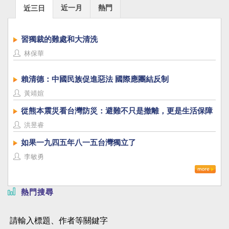
近一月
熱門
近三日
習獨裁的難處和大清洗
林保華
賴清德：中國民族促進惡法 國際應團結反制
黃靖媗
從熊本震災看台灣防災：避難不只是撤離，更是生活保障
洪昱睿
如果一九四五年八一五台灣獨立了
李敏勇
熱門搜尋
請輸入標題、作者等關鍵字