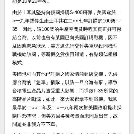
能是10至20年後。
由於土耳其堅持向俄國採購S-400飛彈，美國遂於二
○一九年暫停生產土耳其在二○○七年訂購的100架F-
35，因此，這100架的生產空間及時程其實正好可撥
給台灣。以前也曾有某國已向美國訂購戰機，因不
及因應緊急狀況，美方遂先行交付美軍現役同機型
戰機給該國，等新機交貨後再歸還，有點類似租機
模式。
美國也可向其他已訂購之國家情商延緩交機，先供
應台灣的「急單」插隊，以防一旦台海有事，導致
台積電生產晶片遭受重大影響，而導致F-35所需的
高階晶片斷源，如此一來大家都拿不到戰機。我國
最早於二○○二年及二○一八年兩次對美國政府提出採
購F-35需求，但美方因各種考量而未同意出售，故
問題並非我方不下單。