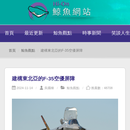
首頁
最近更新
鯨魚觀點
時事新聞
笑談人生
首頁
鯨魚觀點
建構東北亞的F-35空優屏障
建構東北亞的F-35空優屏障
2024-11-14
吳國棟
鯨魚觀點
推薦數：48708