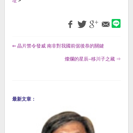
址
>
⇐ 晶片禁令發威 南非對我國前倨後恭的關鍵
燦爛的星辰–移川子之藏 ⇒
最新文章：