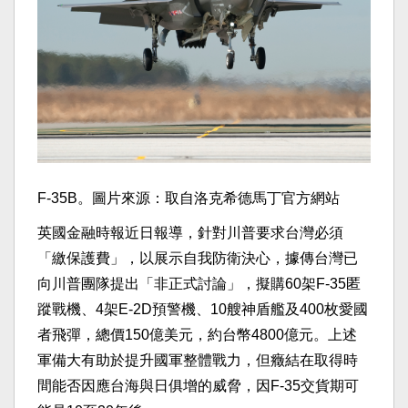
F-35B。圖片來源：取自洛克希德馬丁官方網站
英國金融時報近日報導，針對川普要求台灣必須
「繳保護費」，以展示自我防衛決心，據傳台灣已
向川普團隊提出「非正式討論」，擬購60架F-35匿
蹤戰機、4架E-2D預警機、10艘神盾艦及400枚愛國
者飛彈，總價150億美元，約台幣4800億元。上述
軍備大有助於提升國軍整體戰力，但癥結在取得時
間能否因應台海與日俱增的威脅，因F-35交貨期可