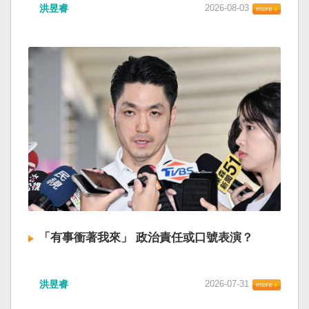
洪昱睿
2026-08-03
「有事衝著我來」 政治責任或口號表演？
洪昱睿
2026-07-31