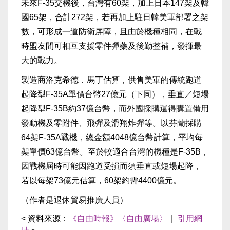
未來F-35交機後，台灣有60架，加上日本147架及韓
國65架，合計272架，若再加上駐日韓美軍部署之架
數，可形成一道防衛屏障，且由於機種相同，在戰
時盟友間可相互支援零件彈藥及後勤整補，發揮最
大的戰力。
製造商洛克希德．馬丁估算，供售美軍的傳統跑道
起降型F-35A單價台幣27億元（下同），垂直／短場
起降型F-35B約37億台幣，而外國採購還得購置備用
發動機及零附件、飛彈及滑翔炸彈等。以芬蘭採購
64架F-35A戰機，總金額4048億台幣計算，平均每
架單價63億台幣。至於較適合台灣的機種是F-35B，
因戰機屆時可能因跑道受損而須垂直或短場起降，
若以每架73億元估算，60架約需4400億元。
（作者是退休貿易推廣人員）
< 資料來源：
《自由時報》〈自由廣場〉
｜
引用網