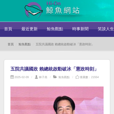
首頁
最近更新
鯨魚觀點
時事新聞
笑談人生
首頁
鯨魚觀點
五院共議國政 賴總統啟動破冰「憲政時刻」
五院共議國政 賴總統啟動破冰「憲政時刻」
2025-02-09
林子堯
鯨魚觀點
推薦數：21554