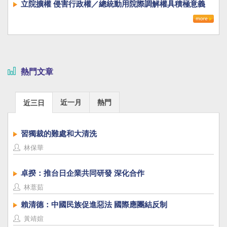
立院擴權 侵害行政權／總統動用院際調解權具積極意義
熱門文章
近一月
熱門
近三日
習獨裁的難處和大清洗
林保華
卓揆：推台日企業共同研發 深化合作
林薏茹
賴清德：中國民族促進惡法 國際應團結反制
黃靖媗