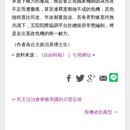
界放下權力的魔戒，務必要正視國家機關因為預算
不足而遭癱瘓，甚至連釋憲都做不成的危機，其危
險程度比司改、年改都要急迫。若各界對修憲尚無
共識下，五院院際協調平台於總統府常態編制，將
是走出憲政危機的唯一解方。
（作者為台大政治系博士生）
< 資料來源：
《自由時報》
｜
引用網址
>
⇐ 民主法治會療癒美國的川普症候
投機者的典型 ⇒