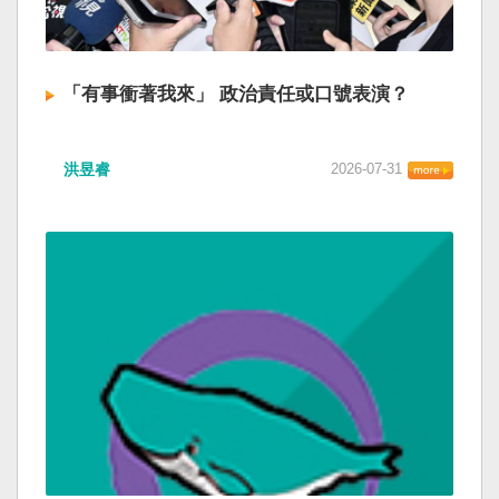
「有事衝著我來」 政治責任或口號表演？
洪昱睿
2026-07-31