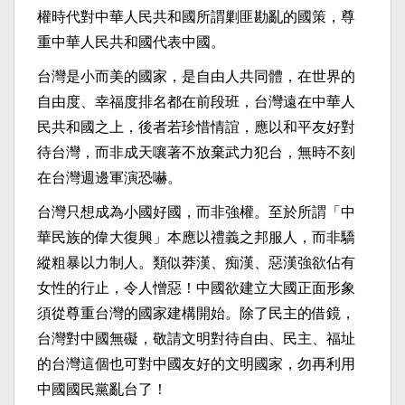
權時代對中華人民共和國所謂剿匪勘亂的國策，尊
重中華人民共和國代表中國。
台灣是小而美的國家，是自由人共同體，在世界的
自由度、幸福度排名都在前段班，台灣遠在中華人
民共和國之上，後者若珍惜情誼，應以和平友好對
待台灣，而非成天嚷著不放棄武力犯台，無時不刻
在台灣週邊軍演恐嚇。
台灣只想成為小國好國，而非強權。至於所謂「中
華民族的偉大復興」本應以禮義之邦服人，而非驕
縱粗暴以力制人。類似莽漢、痴漢、惡漢強欲佔有
女性的行止，令人憎惡！中國欲建立大國正面形象
須從尊重台灣的國家建構開始。除了民主的借鏡，
台灣對中國無礙，敬請文明對待自由、民主、福址
的台灣這個也可對中國友好的文明國家，勿再利用
中國國民黨亂台了！