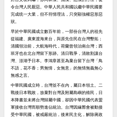
令台灣人民厭惡。中華人民共和國以繼中華民國要
完成统一大業，但不符情理法，只突顯強權惡形惡
狀。
早於中華民國成立數百年前，一部份台灣人的祖先
從福建、廣東渡海來台，與原先住民在台灣墾拓；
清國領治前，大航海時代，荷蘭曾領治南台灣；西
班牙也在北台灣留下形跡。清日戰爭，清敗割讓台
灣、澎湖予日本。李鴻章甚至為棄台留下台灣「鳥
不語，花不香；男無情，女無意」的無情無義無心
無感之言。
中華民國成立時，台灣並不在內，屬日本領土。二
戰後日本戰敗，放棄對台灣及附屬島嶼的殖民，日
本降書並未將台灣歸屬中國，卻因中華民國代表盟
軍接收台灣而順勢進佔統治。台灣因緣際會被動接
受中華民國，被戒嚴統治，後來民主化，解除蔣政