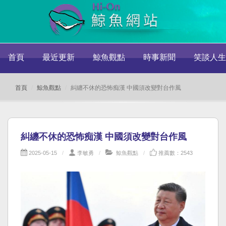
首頁
最近更新
鯨魚觀點
時事新聞
笑談人生
首頁
鯨魚觀點
糾纏不休的恐怖痴漢 中國須改變對台作風
糾纏不休的恐怖痴漢 中國須改變對台作風
2025-05-15
李敏勇
鯨魚觀點
推薦數：2543