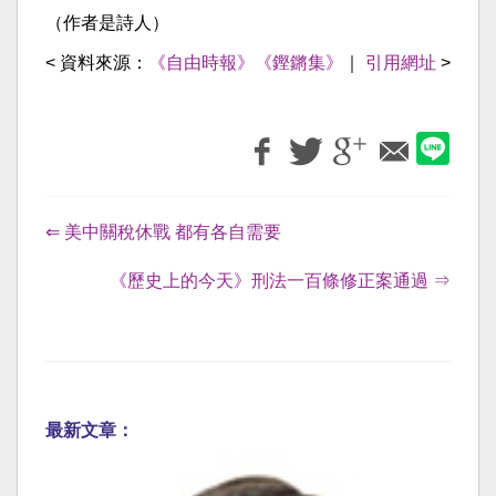
（作者是詩人）
< 資料來源：
《自由時報》《鏗鏘集》
｜
引用網址
>
⇐ 美中關稅休戰 都有各自需要
《歷史上的今天》刑法一百條修正案通過 ⇒
最新文章：