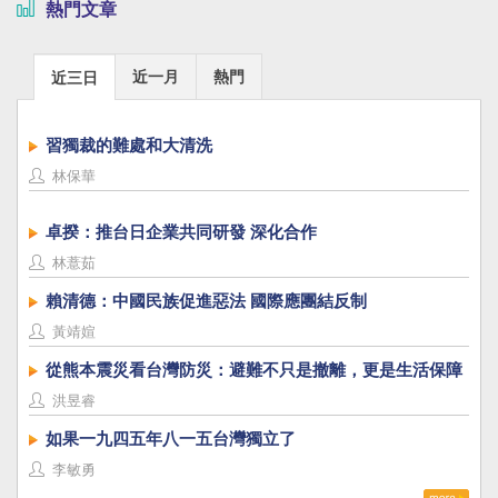
熱門文章
近一月
熱門
近三日
習獨裁的難處和大清洗
林保華
卓揆：推台日企業共同研發 深化合作
林薏茹
賴清德：中國民族促進惡法 國際應團結反制
黃靖媗
從熊本震災看台灣防災：避難不只是撤離，更是生活保障
洪昱睿
如果一九四五年八一五台灣獨立了
李敏勇